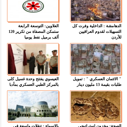
الدهامشة : الداخلية وفرت كل
العلاوين: التوسعة الرابعة
التسهيلات لقدوم العراقيين
ستمكن المصفاة من تكرير 120
للأردن
ألف برميل نفط يوميا
" الائتمان العسكري " : تمويل
العيسوي يفتتح وحدة غسيل كلى
طلبات بقيمة 13 مليون دينار
بالمركز الطبي العسكري بمأدبا
الصحة: مخزون استراتيجي
بالاسماء : تنقلات واسعة في