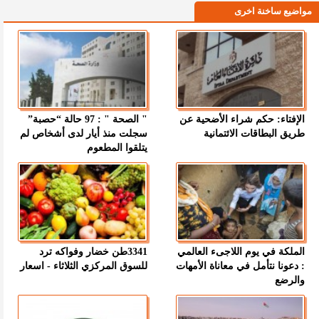
مواضيع ساخنة اخرى
الإفتاء: حكم شراء الأضحية عن
" الصحة " : 97 حالة “حصبة”
طريق البطاقات الائتمانية
سجلت منذ أيار لدى أشخاص لم
يتلقوا المطعوم
الملكة في يوم اللاجىء العالمي
3341طن خضار وفواكه ترد
: دعونا نتأمل في معاناة الأمهات
للسوق المركزي الثلاثاء - اسعار
والرضع