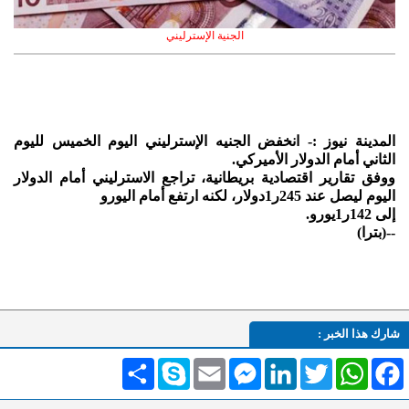
الجنية الإسترليني
المدينة نيوز :- انخفض الجنيه الإسترليني اليوم الخميس لليوم
الثاني أمام الدولار الأميركي.
ووفق تقارير اقتصادية بريطانية، تراجع الاسترليني أمام الدولار
اليوم ليصل عند 245ر1دولار، لكنه ارتفع أمام اليورو
إلى 142ر1يورو.
--(بترا)
شارك هذا الخبر :
Facebook
WhatsApp
Twitter
LinkedIn
Messenger
Email
Skype
انشر