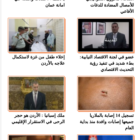
للأمصال المضادة للدغات
امانة عمان
الأفاعي
عضو في لجنة الاقتصاد النيابية:
إخلاء طفل من غزة لاستكمال
بطء شديد في تنفيذ رؤية
علاجه بالأردن
التحديث الاقتصادي
تسجيل 14 إصابة بالملاريا
ملك إسبانيا : الأردن هو حجر
جميعها إصابات وافدة منذ بداية
الرحى في الاستقرار الإقليمي
العام