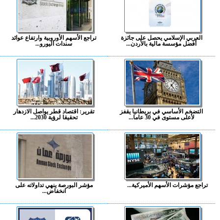
العربي الإسلامي يحصل على جائزة
تراجع الأسهم الأوروبية وارتفاع عوائد
أفضل مؤسسة مالية بالأردن...
سندات اليورو...
التضخم الأساسي في بريطانيا يقفز
تقرير: اقتصاد قطر يواصل الازدهار
لأعلى مستوى في 30 عاما...
تحقيقا لرؤية 2030...
تراجع مؤشرات الأسهم الأميركية...
مؤشر البورصة ينهي تداولاته على
انخفاض...