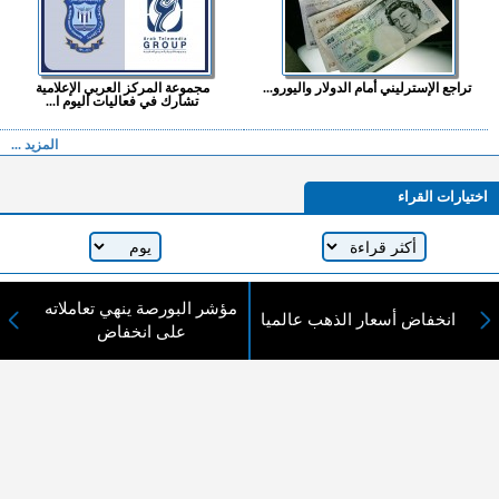
تراجع الإسترليني أمام الدولار واليورو...
مجموعة المركز العربي الإعلامية
تشارك في فعاليات اليوم ا...
المزيد ...
اختيارات القراء
لا يوجد مقالات
مؤشر البورصة ينهي تعاملاته
انخفاض أسعار الذهب عالميا
على انخفاض
لا مانع من الإقتباس وإعادة النشر شريط ذكر المصدر ( المدينة نيوز ) - الآراء والتعليقات
المنشورة تعبر عن رأي أصحابها فقط