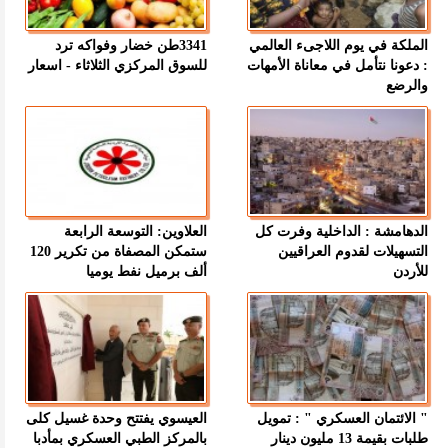
الملكة في يوم اللاجىء العالمي
3341طن خضار وفواكه ترد
: دعونا نتأمل في معاناة الأمهات
للسوق المركزي الثلاثاء - اسعار
والرضع
الدهامشة : الداخلية وفرت كل
العلاوين: التوسعة الرابعة
التسهيلات لقدوم العراقيين
ستمكن المصفاة من تكرير 120
للأردن
ألف برميل نفط يوميا
" الائتمان العسكري " : تمويل
العيسوي يفتتح وحدة غسيل كلى
طلبات بقيمة 13 مليون دينار
بالمركز الطبي العسكري بمأدبا