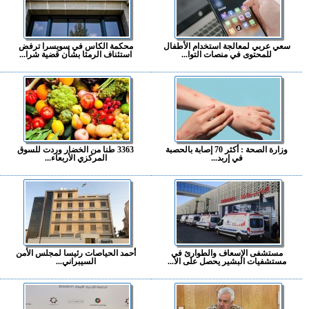
سعي عربي لمعالجة استخدام الأطفال
محكمة الكاس في سويسرا ترفض
للمحتوى في منصات التوا...
استئناف الرمثا بشأن قضية شرا...
وزارة الصحة : أكثر 70 إصابة بالحصبة
3363 طنا من الخضار وردت للسوق
في إربد...
المركزي الأربعاء...
مستشفى الإسعاف والطوارئ في
أحمد الحياصات رئيسا لمجلس الأمن
مستشفيات البشير يحصل على الا...
السيبراني...