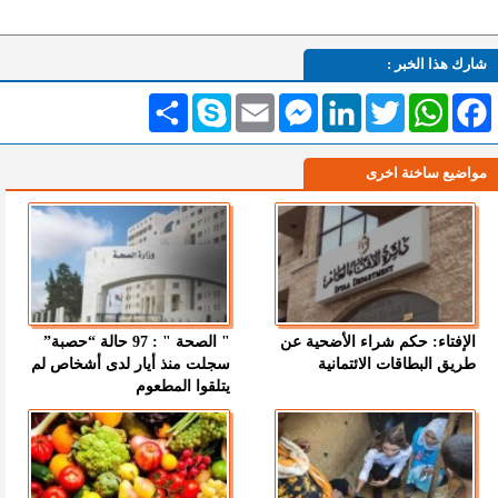
شارك هذا الخبر :
Facebook
WhatsApp
Twitter
LinkedIn
Messenger
Email
Skype
انشر
مواضيع ساخنة اخرى
الإفتاء: حكم شراء الأضحية عن
" الصحة " : 97 حالة “حصبة”
طريق البطاقات الائتمانية
سجلت منذ أيار لدى أشخاص لم
يتلقوا المطعوم