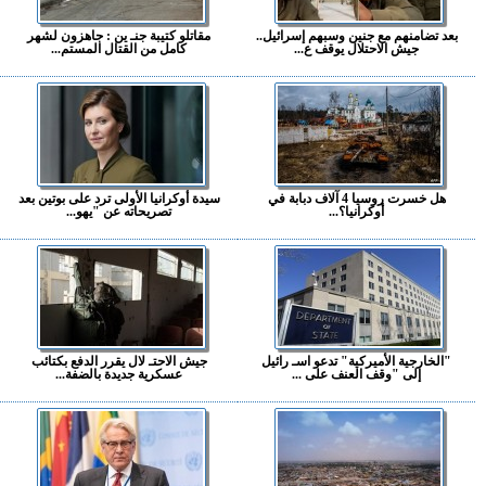
بعد تضامنهم مع جنين وسبهم إسرائيل..
مقاتلو كتيبة جنـ ين : جاهزون لشهر
جيش الاحتلال يوقف ع...
كامل من القتال المستم...
هل خسرت روسيا 4 آلاف دبابة في
سيدة أوكرانيا الأولى ترد على بوتين بعد
أوكرانيا؟...
تصريحاته عن "يهو...
"الخارجية الأميركية" تدعو اسـ رائيل
جيش الاحتـ لال يقرر الدفع بكتائب
إلى "وقف العنف على ...
عسكرية جديدة بالضفة...