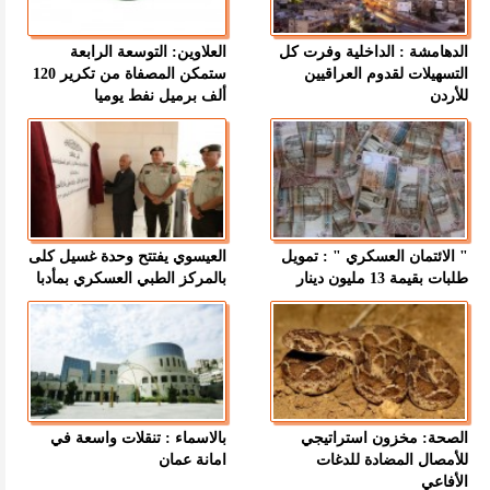
الدهامشة : الداخلية وفرت كل
العلاوين: التوسعة الرابعة
التسهيلات لقدوم العراقيين
ستمكن المصفاة من تكرير 120
للأردن
ألف برميل نفط يوميا
" الائتمان العسكري " : تمويل
العيسوي يفتتح وحدة غسيل كلى
طلبات بقيمة 13 مليون دينار
بالمركز الطبي العسكري بمأدبا
الصحة: مخزون استراتيجي
بالاسماء : تنقلات واسعة في
للأمصال المضادة للدغات
امانة عمان
الأفاعي