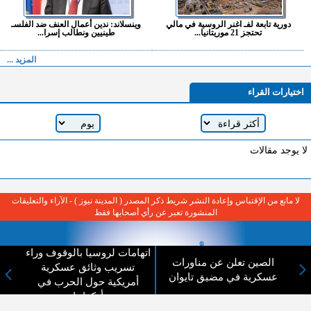
دورية تابعة لفـ اغنر الروسية في مالي
وينسلاند: ندين أعمال العنف ضد الفلسـ
تحتجز 21 موريتانيا...
طينيين ونطالب إسرا...
المزيد ...
اختيارات القراء
لا يوجد مقالات
لا مانع من الإقتباس وإعادة النشر شريط ذكر المصدر ( المدينة نيوز ) - الآراء والتعليقات
المنشورة تعبر عن رأي أصحابها فقط
اتهامات لروسيا بالوقوف وراء
الصين تعلن عن مناورات
تسريب وثائق عسكرية
عسكرية في مضيق تايوان
أمريكية حول الحرب في
أوكرانيا
عن المدينة الإخبارية