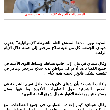
المفتش العام للشرطة "الإسرائيلية" يعقوب شبتاي
المدينة نيوز :- دعا المفتش العام للشرطة"الإسرائيلية" يعقوب
شبتاي، الجمعة، كل من لديه سلاح مرخص إلى حمله خلال الأيام
الراهنة.
وقال شبتاي في بيان “إلى جانب نشاطنا ونشاط القوى الأمنية في
جميع القطاعات، أدعو كل مواطن لديه سلاح مرخص وماهر في
تشغيله بشكل قانوني لحمله هذه الأيام”.
وأفادت الشرطة بأن شبتاي كان يتحدث خلال تقييم للشرطة في
القدس الشرقية حول التطورات الأخيرة بما فيها مقتل
مستوطنتين بمنطقة الأغوار شمال شرق الضفة الغربية.
وقال شبتاي: “يتم إعدادنا العملياتي في جميع القطاعات، مع
التركيز على القدس، ونحن بحاجة إلى مواصلة الحفاظ على