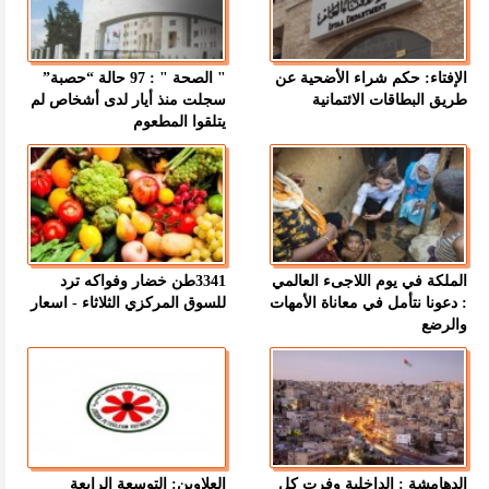
الإفتاء: حكم شراء الأضحية عن
" الصحة " : 97 حالة “حصبة”
طريق البطاقات الائتمانية
سجلت منذ أيار لدى أشخاص لم
يتلقوا المطعوم
الملكة في يوم اللاجىء العالمي
3341طن خضار وفواكه ترد
: دعونا نتأمل في معاناة الأمهات
للسوق المركزي الثلاثاء - اسعار
والرضع
الدهامشة : الداخلية وفرت كل
العلاوين: التوسعة الرابعة