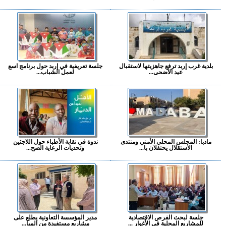
بلدية غرب إربد ترفع جاهزيتها لاستقبال
جلسة تعريفية في إربد حول برنامج اسع
عيد الأضحى...
لعمل الشباب...
مادبا: المجلس المحلي الأمني ومنتدى
ندوة في نقابة الأطباء حول اللاجئين
الاستقلال يحتفلان با...
وتحديات الرعاية الصح...
جلسة لبحث الفرص الاقتصادية
مدير المؤسسة التعاونية يطلع على
للمشاريع المحلية في الأغوار ...
مشاريع مستفيدة من المبا...