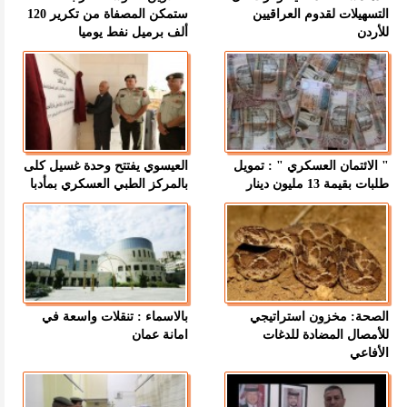
التسهيلات لقدوم العراقيين
ستمكن المصفاة من تكرير 120
للأردن
ألف برميل نفط يوميا
" الائتمان العسكري " : تمويل
العيسوي يفتتح وحدة غسيل كلى
طلبات بقيمة 13 مليون دينار
بالمركز الطبي العسكري بمأدبا
الصحة: مخزون استراتيجي
بالاسماء : تنقلات واسعة في
للأمصال المضادة للدغات
امانة عمان
الأفاعي