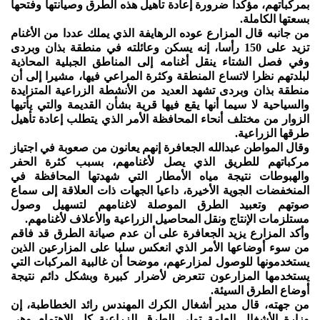
بمركباتهم، مؤكدا ضرورة إعادة تأهيل هذه الطرق وصيانتها وفتحها
بسعتها الكاملة.
من جانبه قال المزارع عوده الرهايفة الذي يملك عددا من الأغنام
تزيد على 150 رأسا، إنه يسكن وعائلته في منطقة بذان وبردى
وفي فصل الشتاء ينقل أغنامه إلى المناطق الجبلية المحاذية
لبلدتهم نظرا لاتساع المنطقة وكثرة المراعي فيها، مشيرا إلى أن
منطقة بذان وبردى تشهد العديد من الأنشطة الزراعية المتزايدة
والسياحية لا سيما أنها يقع فيها قرية بشأن القديمة والتي يأتيها
الزوار من مختلف أنحاء المحافظة الأمر الذي يتطلب إعادة تأهيل
طرقها الزراعية.
وقال المواطن عبدالله الجعافرة إنهم يعانون من صعوبة في اجتياز
مركباتهم للطريق الذي يصل لأغنامهم، بسبب كثرة الحفر
والهبوطات نتيجة مياه الأمطار التي شهدتها المحافظة في
المنخفضات الجوية الأخيرة، داعيا الجهات ذات العلاقة إلى سماع
صوتهم وتعبيد الطرق الموصلة لاغنامهم لتسهيل وصول
مستلزمات الإنتاج ونقل المحاصيل الزراعية والأعلاف لأغنامهم.
وأكد المزارع يزيد الجعافرة على أن عدم صيانة الطرق قد فاقم
من سوء أوضاعها الأمر الذي انعكس سلبا على المزارعين الذين
يستخدمونها للوصول لمزارعهم، موضحا أن غالبية المركبات التي
يستخدمها المزارعون تتعرض لأضرار كبيرة وبشكل دائم نتيجة
أوضاع الطرق السيئة.
من جهته، قال مدير أشغال الكرك المهندس رائد الخطاطبة، إن
وزارة الأشغال العامة تولي الطرق الزراعية كل الاهتمام وهي