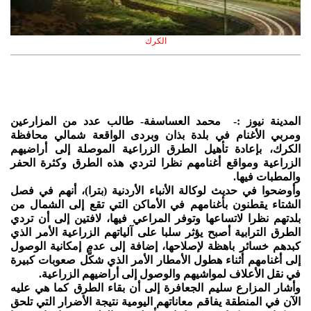
الكرك
المدينة نيوز :- محمد العساسفة- طالب عدد من المزارعين
ومربي الأغنام في بلدة بذان وبردى الواقعة شمالي محافظة
الكرك، بإعادة تأهيل الطرق الزراعية الموصلة إلى أراضيهم
الزراعية ومواقع أغنامهم نظرا لتردي هذه الطرق وكثرة الحفر
والمطبات فيها.
وأوضحوا في حديث لوكالة الأنباء الأردنية (بترا)، أنهم في فصل
الشتاء يقطنون بأغنامهم في الأماكن التي تقع إلى الشمال من
بلدتهم نظرا لاتساعها وتوفر المراعي فيها، لافتين إلى أن تردي
الطرق الترابية أصبح يؤثر سلبا على آلياتهم الزراعية الأمر الذي
كبدهم خسائر باهظة لإصلاحها، إضافة إلى عدم إمكانية الوصول
إلى أغنامهم أثناء هطول الأمطار الأمر الذي شكَّل صعوبات كبيرة
في نقل الأعلاف لمواشيهم والوصول إلى أراضيهم الزراعية.
وأشار المزارع سليم الجعافرة إلى أن بقاء الطرق كما هي عليه
الآن في المنطقة يفاقم معاناتهم اليومية نتيجة الأضرار التي تلحق