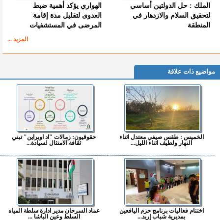
الملك : حل الدولتين أساسي
الهواري يؤكد أهمية ضبط
لتحقيق السلام والازدهار في
العدوى لتقليل مدة إقامة
المنطقة
المرضى في المستشفيات
المزيد ...
مواضيع ذات علاقة
الخميس : طقس صيفي معتدل اثناء
حقوقيون: زمالات "اد اوبراين" تبني
النهار ولطيف اثناء الليل...
ثقافة الامتثال لسيادة...
اختتام فعاليات برنامج حزم اليافعين
عماد السرحان مدير ادارة سلطة المياه
بمديرية شباب إربد...
السلط وعين الباشا ...