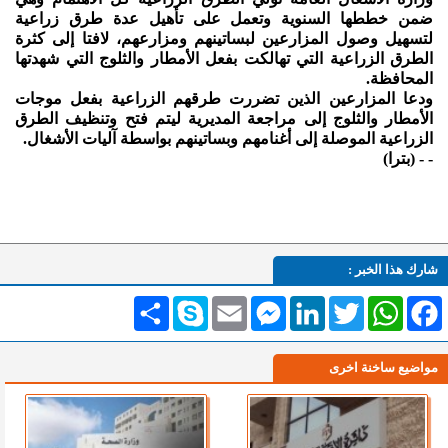
ضمن خططها السنوية وتعمل على تأهيل عدة طرق زراعية
لتسهيل وصول المزارعين لبساتينهم ومزارعهم، لافتا إلى كثرة
الطرق الزراعية التي تهالكت بفعل الأمطار والثلوج التي شهدتها
المحافظة.
ودعا المزارعين الذين تضررت طرقهم الزراعية بفعل موجات
الأمطار والثلوج إلى مراجعة المديرية ليتم فتح وتنظيف الطرق
الزراعية الموصلة إلى أغنامهم وبساتينهم بواسطة آليات الأشغال.
- - (بترا)
شارك هذا الخبر :
Facebook
WhatsApp
Twitter
LinkedIn
Messenger
Email
Skype
انشر
مواضيع ساخنة اخرى