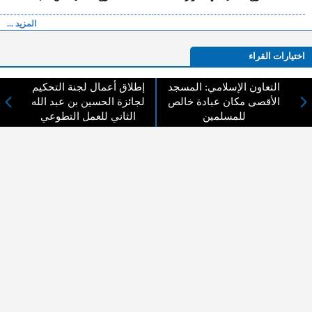
المزيد ...
اختيارات القراء
التعاون الإسلامي: المسجد
إطلاق أعمال لجنة التحكيم
الأقصى مكان عبادة خالص
لجائزة الحسين بن عبد الله
لا يوجد مقالات
للمسلمين
الثاني للعمل التطوعي
لا مانع من الإقتباس وإعادة النشر شريط ذكر المصدر ( المدينة نيوز ) - الآراء والتعليقات
المنشورة تعبر عن رأي أصحابها فقط
عن المدينة الإخبارية
المدينة الإخبارية صحيفة الكترونية شاملة تابعة لشركة قنوات البث
الاردنية تنقل الاخبار المحلية الأردنية وأخبار فلسطين وأبرز الأخبار