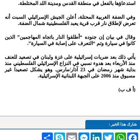
استدعاؤها بالفعل في منطقة القدس ومدينة اللد المختلطة.
وفي الضفة الغربية المحتلة، أعلن الجيش الإسرائيلي السبت أنه
تعرض لإطلاق نار قرب قرية يعبد الفلسطينية شمال الضفة.
وقال في بيان إن جنوده “أطلقوا النار باتجاه المهاجمين” الذين
كانوا في سيارة وتم “التعرف على إصابة في السيارة”.
يأتي ذلك بعد ضربات إسرائيلية على غزة ولبنان في تصعيد للعنف
منذ الأربعاء بعد هدوء نسبي في النزاع الإسرائيلي الفلسطيني منذ
بداية شهر رمضان في 23 آذار/مارس. وهو يشكل تصعيدا غير
مسبوق منذ 2006 على الجبهة اللبنانية الإسرائيلية.
(أ ف ب)
شارك هذا الخبر :
Facebook
WhatsApp
Twitter
LinkedIn
Messenger
Email
Skype
انشر