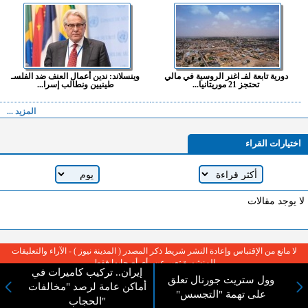
دورية تابعة لفـ اغنر الروسية في مالي
وينسلاند: ندين أعمال العنف ضد الفلسـ
تحتجز 21 موريتانيا...
طينيين ونطالب إسرا...
المزيد ...
اختيارات القراء
لا يوجد مقالات
لا مانع من الإقتباس وإعادة النشر شريط ذكر المصدر ( المدينة نيوز ) - الآراء والتعليقات
المنشورة تعبر عن رأي أصحابها فقط
إيران.. تركيب كاميرات في
وول ستريت جورنال تعلق
أماكن عامة لرصد "مخالفات
على تهمة "التجسس"
الحجاب"