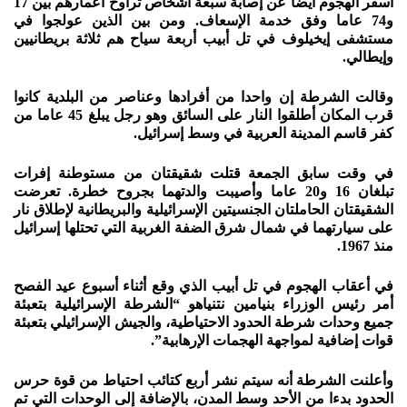
أسفر الهجوم أيضا عن إصابة سبعة أشخاص تراوح أعمارهم بين 17
و74 عاما وفق خدمة الإسعاف. ومن بين الذين عولجوا في
مستشفى إيخيلوف في تل أبيب أربعة سياح هم ثلاثة بريطانيين
وإيطالي.
وقالت الشرطة إن واحدا من أفرادها وعناصر من البلدية كانوا
قرب المكان أطلقوا النار على السائق وهو رجل يبلغ 45 عاما من
كفر قاسم المدينة العربية في وسط إسرائيل.
في وقت سابق الجمعة قتلت شقيقتان من مستوطنة إفرات
تبلغان 16 و20 عاما وأصيبت والدتهما بجروح خطرة. تعرضت
الشقيقتان الحاملتان الجنسيتين الإسرائيلية والبريطانية لإطلاق نار
على سيارتهما في شمال شرق الضفة الغربية التي تحتلها إسرائيل
منذ 1967.
في أعقاب الهجوم في تل أبيب الذي وقع أثناء أسبوع عيد الفصح
أمر رئيس الوزراء بنيامين نتنياهو “الشرطة الإسرائيلية بتعبئة
جميع وحدات شرطة الحدود الاحتياطية، والجيش الإسرائيلي بتعبئة
قوات إضافية لمواجهة الهجمات الإرهابية”.
وأعلنت الشرطة أنه سيتم نشر أربع كتائب احتياط من قوة حرس
الحدود بدءا من الأحد وسط المدن، بالإضافة إلى الوحدات التي تم