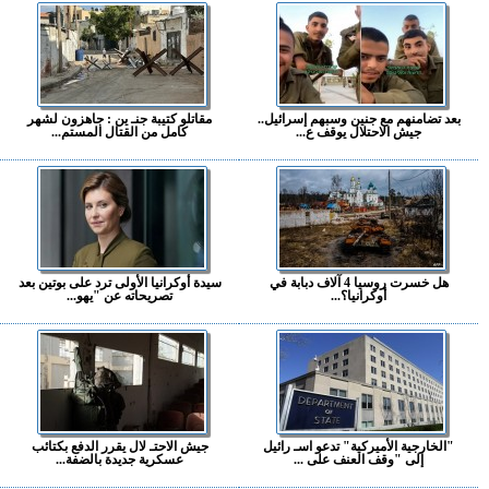
بعد تضامنهم مع جنين وسبهم إسرائيل..
مقاتلو كتيبة جنـ ين : جاهزون لشهر
جيش الاحتلال يوقف ع...
كامل من القتال المستم...
هل خسرت روسيا 4 آلاف دبابة في
سيدة أوكرانيا الأولى ترد على بوتين بعد
أوكرانيا؟...
تصريحاته عن "يهو...
"الخارجية الأميركية" تدعو اسـ رائيل
جيش الاحتـ لال يقرر الدفع بكتائب
إلى "وقف العنف على ...
عسكرية جديدة بالضفة...