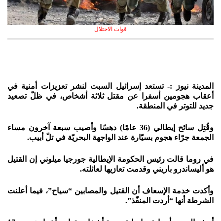
قوات الاحتلال
المدينة نيوز :- تستعد إسرائيل السبت لنشر تعزيزات أمنية في
أعقاب هجومين أسفرا عن مقتل ثلاثة أشخاص، في ظلّ تصعيد
جديد للتوتر في المنطقة.
وقُتِل سائح إيطالي (36 عامًا) دهسًا وأصيب سبعة آخرون مساء
الجمعة جرّاء هجوم بسيّارة عند الواجهة البحريّة في تلّ أبيب.
في روما قالت رئيس الحكومة الإيطالية جورجيا ميلوني إن القتيل
هو أليساندرو باريني وقدمت تعازيها لعائلته.
وأكدت خدمة الإسعاف أن القتيل والمصابين “سياح”، فيما أعلنت
الشرطة أنها “أردت المنفّذ”.