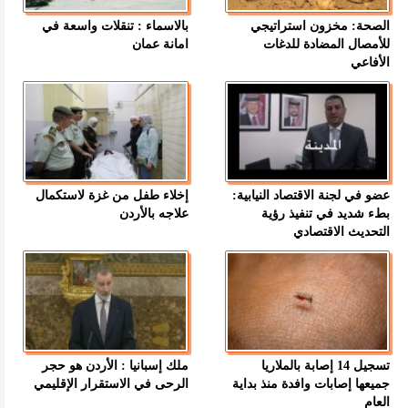
الصحة: مخزون استراتيجي
بالاسماء : تنقلات واسعة في
للأمصال المضادة للدغات
امانة عمان
الأفاعي
عضو في لجنة الاقتصاد النيابية:
إخلاء طفل من غزة لاستكمال
بطء شديد في تنفيذ رؤية
علاجه بالأردن
التحديث الاقتصادي
تسجيل 14 إصابة بالملاريا
ملك إسبانيا : الأردن هو حجر
جميعها إصابات وافدة منذ بداية
الرحى في الاستقرار الإقليمي
العام