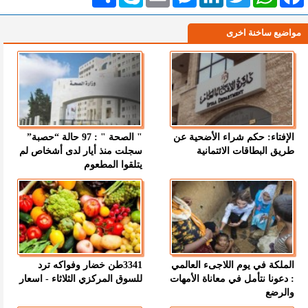
مواضيع ساخنة اخرى
الإفتاء: حكم شراء الأضحية عن
" الصحة " : 97 حالة “حصبة”
طريق البطاقات الائتمانية
سجلت منذ أيار لدى أشخاص لم
يتلقوا المطعوم
الملكة في يوم اللاجىء العالمي
3341طن خضار وفواكه ترد
: دعونا نتأمل في معاناة الأمهات
للسوق المركزي الثلاثاء - اسعار
والرضع