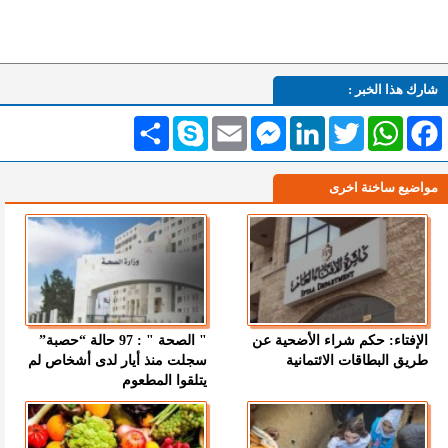
شارك هذا الخبر :
Facebook
WhatsApp
Twitter
LinkedIn
Messenger
Email
Skype
انشر
مواضيع ساخنة اخرى
الإفتاء: حكم شراء الأضحية عن
" الصحة " : 97 حالة “حصبة”
طريق البطاقات الائتمانية
سجلت منذ أيار لدى أشخاص لم
يتلقوا المطعوم