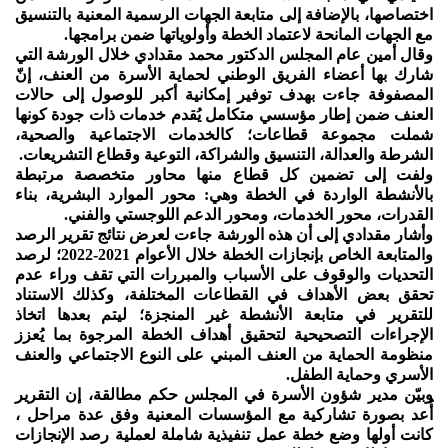
اختصاصها، بالإضافة إلى متابعة الجهات الرسمية المعنية بالتنسيق
مع الجهات المانحة لاعتماد الخطة وأولوياتها ضمن برامجها.
وقال أمين عام المجلس الدكتور محمد مقدادي خلال الورشة التي
شارك بها أعضاء الفريق الوطني لحماية الأسرة من العنف، إنّ
المصفوفة جاءت بهدف توفير إمكانية أكبر للوصول إلى حالات
العنف ضمن إطار مؤسسي متكامل يُقدم خدمات ذات جودة كونها
شملت مجموعة قطاعات؛ كالخدمات الاجتماعية والصحية،
الشرطة والعدالة، التنسيق والشراكة، التوعية وقطاع التشريعات.
ولفت إلى تضمين كل قطاع منها محاور متخصصة مرتبطة
بالأنشطة الواردة في الخطة وهي: محور الموارد البشرية، بناء
القدرات، محور الخدمات، ومحور الدعم اللوجستي والفني.
وأشار مقدادي إلى أن هذه الورشة جاءت لعرض نتائج تقرير الرصد
والمتابعة الخاص بإنجازات الخطة خلال الأعوام 2021-2022؛ لرصد
التحديات والوقوف على الأسباب والمبررات التي تقف وراء عدم
تحقق بعض الأهداف في القطاعات المختلفة، وكذلك الاستناد
للتقرير في متابعة الأنشطة غير المنجزة؛ ليتم بعدها اتخاذ
الإجراءات التصحيحية لتحقيق أهداف الخطة المرجوة بما يُعزز
منظومة الحماية من العنف المبني على النوع الاجتماعي والعنف
الأسري وحماية الطفل.
وبيّن مدير شؤون الأسرة في المجلس حكم مطالقة، إن التقرير
أُعد بصورة تشاركية مع المؤسسات المعنية وفق عدة مراحل ،
كانت أولها وضع خطة عمل تنفيذية شاملة لعملية رصد الإنجازات