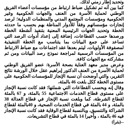
وتحديد إطار زمني لذلك.
كما بين أنه تم تشكيل ضباط ارتباط من مؤسسات أعضاء الفريق
الوطني لحماية الأسرة من العنف والجهات الحكومية وغير
الحكومية ومؤسسات المجتمع المدني والمنظمات الدولية؛ لرصد
إنجازات مؤسساتهم وفقاً للأدوار المناطة بهم بحسب ما حددته
الخطة وتحديد الجهات الرئيسية المعنية بتنفيذ أنشطة الخطة
ورصدها حسب القطاعات، إضافة إلى إعداد أدوات الرصد التي
تساعد على جمع البيانات بما يتناسب مع الخطة التنفيذية
لمصفوفة الأولويات، ليتم بعدها عقد اجتماعات مع ضباط الارتباط
من المؤسسات الرسمية لمراجعة نموذج رصد البيانات ومن ثم
مشاركته مع الجهات كافة.
وعرض مدير معهد العناية بصحة الأسرة/ عضو الفريق الوطني
لحماية الأسرة من العنف الدكتور إبراهيم عقل خلال الورشة نتائج
التقرير، والتي أوضحت أن نسبة الإنجاز للمؤسسات الحكومية على
مستوى الخطة ككل بلغت 46 بالمئة،
وقال إنه وبحسب القطاعات التي شملتها؛ فقد كانت نسبة الإنجاز
على مستوى قطاع الخدمات الاجتماعية 55 بالمئة، و 67 بالمئة
لقطاع الشرطة، كما وبلغت نسبة الإنجاز في قطاع العدالة 38
بالمئة، و 44 بالمئة في قطاع الخدمات الصحية، و 40بالمئة لقطاع
الشراكة والتنسيق، وبالنسبة لقطاع الوقاية فقد كانت نسبة الإنجاز
فيه 46 بالمئة ، وأخيرا 14 بالمئة في قطاع التشريعات.
--(بترا)