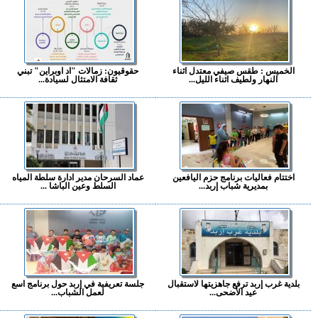
الخميس : طقس صيفي معتدل اثناء
حقوقيون: زمالات "اد اوبراين" تبني
النهار ولطيف اثناء الليل...
ثقافة الامتثال لسيادة...
اختتام فعاليات برنامج حزم اليافعين
عماد السرحان مدير ادارة سلطة المياه
بمديرية شباب إربد...
السلط وعين الباشا ...
بلدية غرب إربد ترفع جاهزيتها لاستقبال
جلسة تعريفية في إربد حول برنامج اسع
عيد الأضحى...
لعمل الشباب...