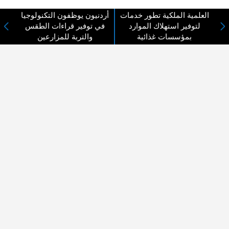
العلمية الملكية تطور خدمات
أردنيون يوظفون التكنولوجيا
لتوفير استهلاك الموارد
في توفير قراءات الطقس
لا مانع من الإقتباس وإعادة النشر شريط ذكر المصدر ( المدينة نيوز ) - الآراء والتعليقات
بمؤسسات غذائية
والتربة للمزارعين
المنشورة تعبر عن رأي أصحابها فقط
عن المدينة الإخبارية
المدينة الإخبارية صحيفة الكترونية شاملة تابعة لشركة قنوات البث
الاردنية تنقل الاخبار المحلية الأردنية وأخبار فلسطين وأبرز الأخبار
العربية والدولية لحظة حدوثها بمهنية رفيعة ليكون العالم بما يجري
فيه وحوله بين يديكم بالكلمة والصورة من مصادرها الحقيقية.
عن الشركة
اتصل بنا
الهيكل التنظيمي
اعلن معنا
ارسل خبر او صورة