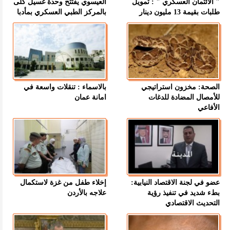
" الائتمان العسكري " : تمويل
العيسوي يفتتح وحدة غسيل كلى
طلبات بقيمة 13 مليون دينار
بالمركز الطبي العسكري بمأدبا
الصحة: مخزون استراتيجي
بالاسماء : تنقلات واسعة في
للأمصال المضادة للدغات
امانة عمان
الأفاعي
عضو في لجنة الاقتصاد النيابية:
إخلاء طفل من غزة لاستكمال
بطء شديد في تنفيذ رؤية
علاجه بالأردن
التحديث الاقتصادي