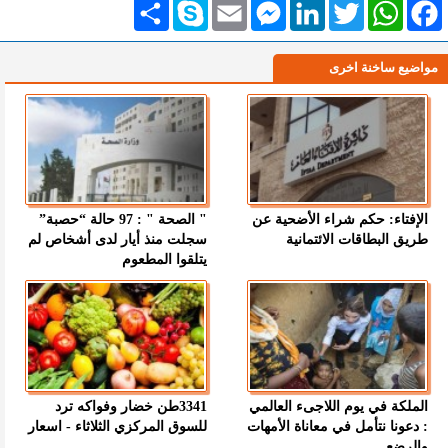
Facebook
WhatsApp
Twitter
LinkedIn
Messenger
Email
Skype
انشر
مواضيع ساخنة اخرى
الإفتاء: حكم شراء الأضحية عن
" الصحة " : 97 حالة “حصبة”
طريق البطاقات الائتمانية
سجلت منذ أيار لدى أشخاص لم
يتلقوا المطعوم
الملكة في يوم اللاجىء العالمي
3341طن خضار وفواكه ترد
: دعونا نتأمل في معاناة الأمهات
للسوق المركزي الثلاثاء - اسعار
والرضع