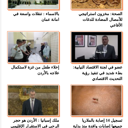
الصحة: مخزون استراتيجي
بالاسماء : تنقلات واسعة في
للأمصال المضادة للدغات
امانة عمان
الأفاعي
عضو في لجنة الاقتصاد النيابية:
إخلاء طفل من غزة لاستكمال
بطء شديد في تنفيذ رؤية
علاجه بالأردن
التحديث الاقتصادي
تسجيل 14 إصابة بالملاريا
ملك إسبانيا : الأردن هو حجر
جميعها إصابات وافدة منذ بداية
الرحى في الاستقرار الإقليمي