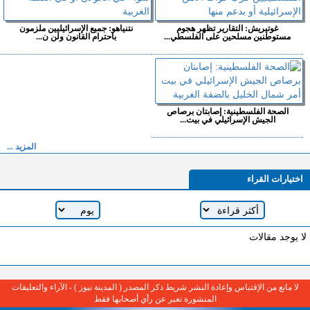
غوتيريش: التقارير تظهر هجوم
نتنياهو: جميع الإسرائيليين ملزمون
مستوطنين مسلحين على الفلسطي...
باحترام القانون ولن ن...
الصحة الفلسطينية: إصابتان برصاص
الجيش الإسرائيلي في بيت...
المزيد ...
اختيارات القراء
لا يوجد مقالات
لا مانع من الإقتباس وإعادة النشر شريط ذكر المصدر ( المدينة نيوز ) - الآراء والتعليقات
المنشورة تعبر عن رأي أصحابها فقط