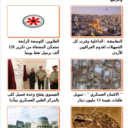
الدهامشة : الداخلية وفرت كل
العلاوين: التوسعة الرابعة
التسهيلات لقدوم العراقيين
ستمكن المصفاة من تكرير 120
للأردن
ألف برميل نفط يوميا
" الائتمان العسكري " : تمويل
العيسوي يفتتح وحدة غسيل كلى
طلبات بقيمة 13 مليون دينار
بالمركز الطبي العسكري بمأدبا