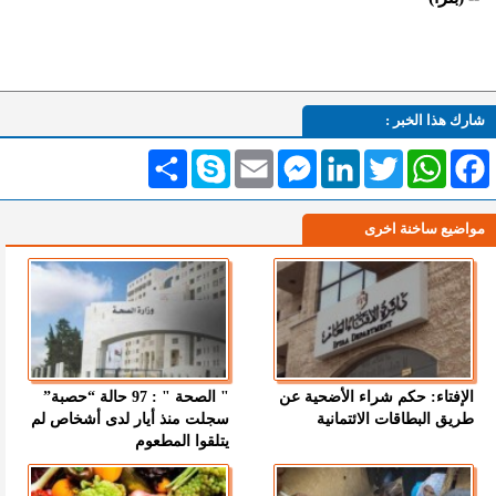
شارك هذا الخبر :
Facebook
WhatsApp
Twitter
LinkedIn
Messenger
Email
Skype
انشر
مواضيع ساخنة اخرى
الإفتاء: حكم شراء الأضحية عن
" الصحة " : 97 حالة “حصبة”
طريق البطاقات الائتمانية
سجلت منذ أيار لدى أشخاص لم
يتلقوا المطعوم