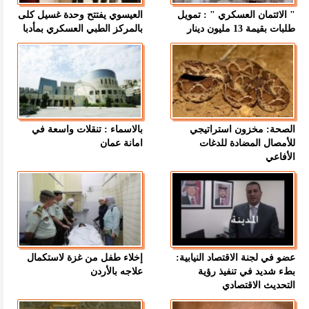
" الائتمان العسكري " : تمويل
العيسوي يفتتح وحدة غسيل كلى
طلبات بقيمة 13 مليون دينار
بالمركز الطبي العسكري بمأدبا
الصحة: مخزون استراتيجي
بالاسماء : تنقلات واسعة في
للأمصال المضادة للدغات
امانة عمان
الأفاعي
عضو في لجنة الاقتصاد النيابية:
إخلاء طفل من غزة لاستكمال
بطء شديد في تنفيذ رؤية
علاجه بالأردن
التحديث الاقتصادي