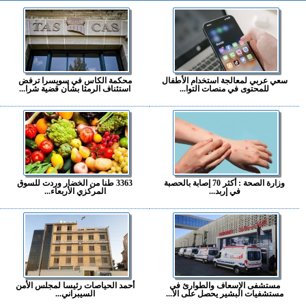
سعي عربي لمعالجة استخدام الأطفال
محكمة الكاس في سويسرا ترفض
للمحتوى في منصات التوا...
استئناف الرمثا بشأن قضية شرا...
وزارة الصحة : أكثر 70 إصابة بالحصبة
3363 طنا من الخضار وردت للسوق
في إربد...
المركزي الأربعاء...
مستشفى الإسعاف والطوارئ في
أحمد الحياصات رئيسا لمجلس الأمن
مستشفيات البشير يحصل على الا...
السيبراني...