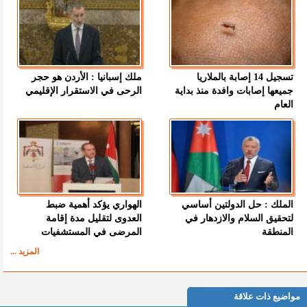
تسجيل 14 إصابة بالملاريا
ملك إسبانيا : الأردن هو حجر
جميعها إصابات وافدة منذ بداية
الرحى في الاستقرار الإقليمي
العام
الملك : حل الدولتين أساسي
الهواري يؤكد أهمية ضبط
لتحقيق السلام والازدهار في
العدوى لتقليل مدة إقامة
المنطقة
المرضى في المستشفيات
المزيد ...
مواضيع ذات علاقة