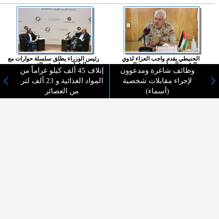
الحنيطي يقدم واجب العزاء لذوي
رئيس الوزراء يطلق سلسلة حوارات مع
الشهيد الحراسيس ويعود الم...
الشباب حول رؤى التحدي...
وظائف شاغرة ومدعوون
إتلاف 45 ألف كيلو غراماً من
لإجراء مقابلات شخصية
المواد الغذائية و 23 ألف لتر
(أسماء)
من العصائر
رابط إلكتروني لتدقيق بيانات
الأردن يدين الاعتداءات الإسرائيلية
المتقدمين لوظائف الفئة الثا...
والمصادقة على بناء أ...
المزيد ...
اختيارات القراء