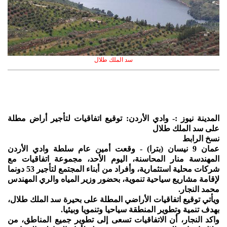
سد الملك طلال
المدينة نيوز :- وادي الأردن: توقيع اتفاقيات لتأجير أراض مطلة
على سد الملك طلال
نسخ الرابط
عمان 9 نيسان (بترا) - وقعت أمين عام سلطة وادي الأردن
المهندسة منار المحاسنة، اليوم الأحد، مجموعة اتفاقيات مع
شركات محلية استثمارية، وأفراد من أبناء المجتمع لتأجير 53 دونما
لإقامة مشاريع سياحية تنموية، بحضور وزير المياه والري المهندس
محمد النجار.
ويأتي توقيع اتفاقيات الأراضي المطلة على بحيرة سد الملك طلال،
بهدف تنمية وتطوير المنطقة سياحيا وتنمويا وبيئيا.
واكد النجار، أن الاتفاقيات تسعى إلى تطوير جميع المناطق، من