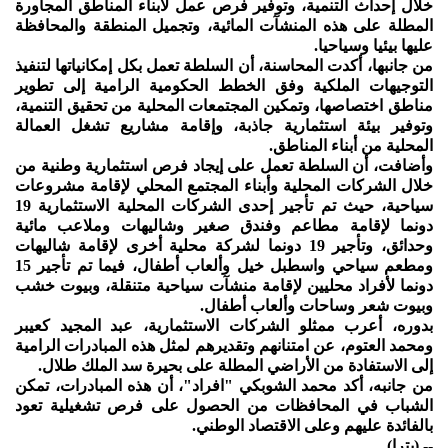
خلال إحداث التنمية، وتوفير فرص عمل لأبناء المناطق المجاورة
المطلة على هذه المنشآت المائية، وتجميل المنطقة والمحافظة
عليها بيئيا وسياحيا.
من جانبها، أكدت المحاسنة، أن السلطة تعمل بكل إمكانياتها لتنفيذ
التوجيهات الملكية وفق الخطط الحكومية الرامية إلى تطوير
مناطق اختصاصها، وتمكين المجتمعات المحلية من تحقيق التنمية،
وتوفير بيئة استثمارية جاذبة، وإقامة مشاريع تشغل العمالة
المحلية من أبناء المناطق.
وأضافت، أن السلطة تعمل على إيجاد فرص استثمارية وطنية من
خلال الشركات المحلية وأبناء المجتمع المحلي لإقامة مشروعات
سياحية، حيث تم تأجير إحدى الشركات المحلية الاستثمارية 19
دونما لإقامة مطاعم وفندق صغير وشاليهات وملاعب مائية
وحدائق، وتأجير 19 دونما لشركة محلية أخرى لإقامة شاليهات
ومطعم سياحي واسطبل خيل وألعاب أطفال، فيما تم تأجير 15
دونما لأفراد محليين لإقامة منشآت سياحية متنقلة، وبيوت خشب
وبيوت شعر وساحات وألعاب أطفال.
بدوره، أعرب ممثلو الشركات الاستثمارية، عبد المجيد كعيبر
ومحمد العتوم، عن امتنانهم وتقديرهم لمثل هذه المبادرات الرامية
إلى الاستفادة من الأراضي المطلة على بحيرة سد الملك طلال.
من جانبه، أكد محمد الشوبكي "افراد"، أن هذه المبادرات، تمكن
الشباب في المحافظات من الحصول على فرص تشغيلية تعود
بالفائدة عليهم وعلى الاقتصاد الوطني.
-- (بترا)