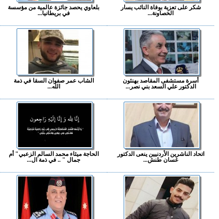
شكر على تعزية بوفاة النائب يسار
بلعاوي يحصد جائزة عالمية من مؤسسة
الخصاونة...
في بريطانيا...
أسرة مستشفى المقاصد بهنئون
الشاب عمر صفوان السقا في ذمة
الدكتور علي السعد بني نصر...
الله...
اتحاد الناشرين الأردنيين ينعى الدكتور
الحاجة ميثاء محمد السالم الزعبي" أم
غسان طنش...
جمال " .. في ذمة ال...