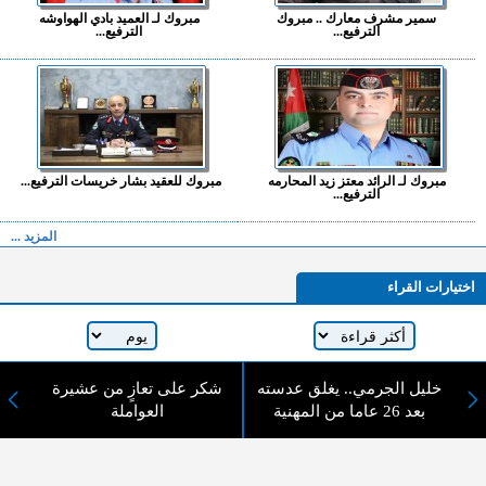
سمير مشرف معارك .. مبروك
مبروك لـ العميد بادي الهواوشه
الترفيع...
الترفيع...
مبروك لـ الرائد معتز زيد المحارمه
مبروك للعقيد بشار خريسات الترفيع...
الترفيع...
المزيد ...
اختيارات القراء
لا يوجد مقالات
خليل الجرمي.. يغلق عدسته
شكر على تعازٍ من عشيرة
بعد 26 عاما من المهنية
العواملة
لا مانع من الإقتباس وإعادة النشر شريط ذكر المصدر ( المدينة نيوز ) - الآراء والتعليقات
المنشورة تعبر عن رأي أصحابها فقط