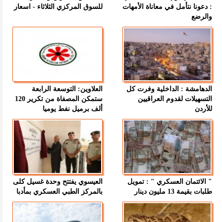
: دعونا نتأمل في معاناة الأمهات
للسوق المركزي الثلاثاء - اسعار
والرضع
الدهامشة : الداخلية وفرت كل
العلاوين: التوسعة الرابعة
التسهيلات لقدوم العراقيين
ستمكن المصفاة من تكرير 120
للأردن
ألف برميل نفط يوميا
" الائتمان العسكري " : تمويل
العيسوي يفتتح وحدة غسيل كلى
طلبات بقيمة 13 مليون دينار
بالمركز الطبي العسكري بمأدبا