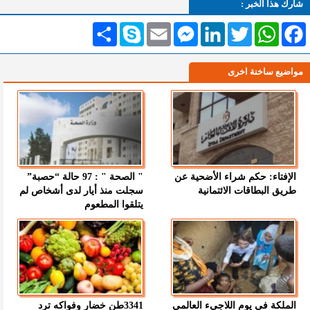
شارك هذا الخبر :
Facebook
WhatsApp
Twitter
LinkedIn
Messenger
Email
Skype
انشر
مواضيع ساخنة اخرى
الإفتاء: حكم شراء الأضحية عن
" الصحة " : 97 حالة “حصبة”
طريق البطاقات الائتمانية
سجلت منذ أيار لدى أشخاص لم
يتلقوا المطعوم
الملكة في يوم اللاجىء العالمي
3341طن خضار وفواكه ترد