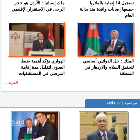
تسجيل 14 إصابة بالملاريا
ملك إسبانيا : الأردن هو حجر
جميعها إصابات وافدة منذ بداية
الرحى في الاستقرار الإقليمي
العام
الملك : حل الدولتين أساسي
الهواري يؤكد أهمية ضبط
لتحقيق السلام والازدهار في
العدوى لتقليل مدة إقامة
المنطقة
المرضى في المستشفيات
المزيد ...
مواضيع ذات علاقة