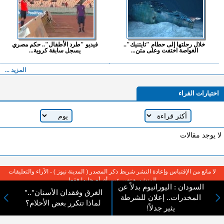
خلال رحلتها إلى حطام "تايتنيك"..
فيديو "طرد الأطفال".. حكم مصري
الغواصة اختفت وعلى متن...
يسجل سابقة كروية...
المزيد ...
اختيارات القراء
لا يوجد مقالات
لا مانع من الإقتباس وإعادة النشر شريط ذكر المصدر ( المدينة نيوز ) - الآراء والتعليقات
المنشورة تعبر عن رأي أصحابها فقط
السودان : اليورانيوم بدلاً عن
"الغرق وفقدان الأسنان"..
المخدرات.. إعلان للشرطة
لماذا تتكرر بعض الأحلام؟
يثير جدلاً!