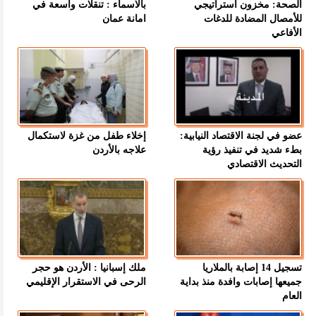
الصحة: مخزون استراتيجي
بالاسماء : تنقلات واسعة في
للأمصال المضادة للدغات
امانة عمان
الأفاعي
عضو في لجنة الاقتصاد النيابية:
إخلاء طفل من غزة لاستكمال
بطء شديد في تنفيذ رؤية
علاجه بالأردن
التحديث الاقتصادي
تسجيل 14 إصابة بالملاريا
ملك إسبانيا : الأردن هو حجر
جميعها إصابات وافدة منذ بداية
الرحى في الاستقرار الإقليمي
العام