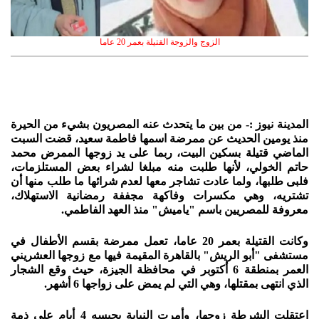
الزوج والزوجة القتيلة بعمر 20 عاما
المدينة نيوز :- من بين ما يتحدث عنه المصريون بشيء من الحيرة
منذ يومين الحديث عن ممرضة اسمها فاطمة سعيد، قضت السبت
الماضي قتيلة بسكين البيت، ربما على يد زوجها الممرض محمد
حاتم الخولي، لأنها طلبت منه مبلغا لشراء بعض المستلزمات،
فلبى طلبها، ولما عادت تشاجر معها لعدم شرائها ما طلب منها أن
تشتريه، وهي مكسرات وفاكهة مجففة رمضانية الاستهلاك،
معروفة للمصريين باسم "ياميش" منذ العهد الفاطمي.
وكانت القتيلة بعمر 20 عاما، تعمل ممرضة بقسم الأطفال في
مستشفى "أبو الريش" بالقاهرة المقيمة فيها مع زوجها العشريني
العمر بمنطقة 6 أكتوبر في محافظة الجيزة، حيث وقع الشجار
الذي انتهى بمقتلها، وهي التي لم يمض على زواجها 6 أشهر.
اعتقلت الشرطة زوجها، وأمرت النيابة بحبسه 4 أيام على ذمة