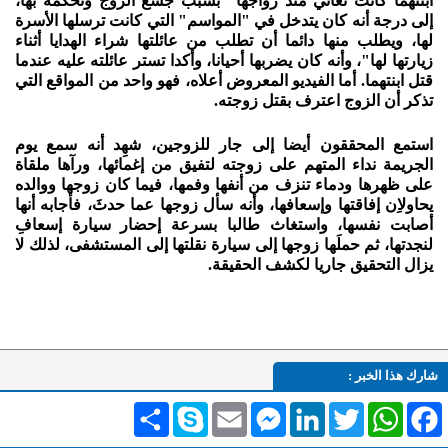
ابنتهما كانت تعاني منذ زواجها "بسبب جشع الزوج وتحكمه بها،
إلى درجة أنه كان يتدخل في "المواسم" التي كانت ترسلها الأسرة
لها، ويطلب منها دائما أن تطلب من عائلتها شراء الهدايا أثناء
زيارتها لها"، وأنه كان يضربها أحيانا، وأكدا تستر عائلته عليه عندما
قتل ابنتهما. أما الفيديو المعروض أعلاه، فهو واحد من المواقع التي
تذكر أن الزوج اعترف بقتل زوجته.
استمع المحققون أيضا إلى جار للزوجين، شهِد أنه سمع يوم
الجريمة نداء المتهم على زوجته لتفيق من إغمائها، ورآها ملقاة
على ظهرها ودماء تنزف من أنفها وفمها، فيما كان زوجها ووالده
يحاولاِن إفاقتها وإسعافها، وأنه سأل زوجها عما حدثَ، فأجابه أنها
أصابت نفسها، واستغاث طالبا بسرعة إحضار سيارة إسعافِ
لنجدتها، ثم حملَها زوجها إلى سيارة نقلتها إلى المستشفى، لذلك لا
يزال التحقيق جاريا لكشف الحقيقة.
شارك هذا الخبر :
Facebook
WhatsApp
Twitter
LinkedIn
Messenger
Email
Skype
انشر