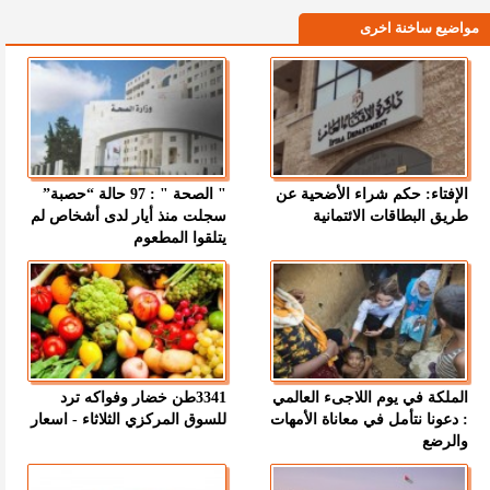
مواضيع ساخنة اخرى
الإفتاء: حكم شراء الأضحية عن
" الصحة " : 97 حالة “حصبة”
طريق البطاقات الائتمانية
سجلت منذ أيار لدى أشخاص لم
يتلقوا المطعوم
الملكة في يوم اللاجىء العالمي
3341طن خضار وفواكه ترد
: دعونا نتأمل في معاناة الأمهات
للسوق المركزي الثلاثاء - اسعار
والرضع