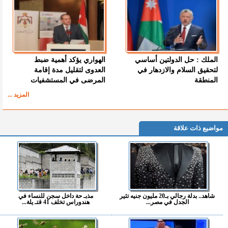
الملك : حل الدولتين أساسي
الهواري يؤكد أهمية ضبط
لتحقيق السلام والازدهار في
العدوى لتقليل مدة إقامة
المنطقة
المرضى في المستشفيات
المزيد ...
مواضيع ذات علاقة
شاهد.. بدلة رجالي بـ20 مليون جنيه تثير
مذبـ حة داخل سجن للنساء في
الجدل في مصر...
هندوراس تخلف 41 قتـ يلة...