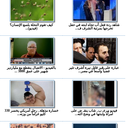
شاهد ردة فعل أب تجاه ابنته في حفل
كيف تقوم النحلة بلسع الإنسان؟
تخرجها بمرتبة الشرف ف...
(فيديو)...
عبارة على قبر قاتل نيرة أشرف تثير
بالفيديو : الاتصال ينقطع مع ملياردير
غضباً واسعاً في مصر...
شهير على عمق 3800 ...
فيديو مرعـ ب.. شاب ينقـ ض على
خسارة مذهلة.. رجل أمريكي يخسر 330
امرأة وابنتها في وضح النه...
كليو غراماً من وزنه...