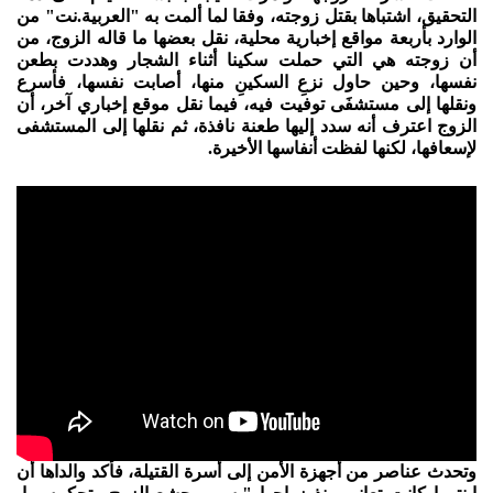
التحقيق، اشتباها بقتل زوجته، وفقا لما ألمت به "العربية.نت" من
الوارد بأربعة مواقع إخبارية محلية، نقل بعضها ما قاله الزوج، من
أن زوجته هي التي حملت سكينا أثناء الشجار وهددت بطعن
نفسها، وحين حاول نزعِ السكينِ منها، أصابت نفسها، فأسرع
ونقلها إلى مستشفَى توفيت فيه، فيما نقل موقع إخباري آخر، أن
الزوج اعترف أنه سدد إليها طعنة نافذة، ثم نقلها إلى المستشفى
لإسعافها، لكنها لفظت أنفاسها الأخيرة.
وتحدث عناصر من أجهزة الأمن إلى أسرة القتيلة، فأكد والداها أن