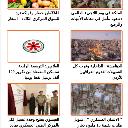
الملكة في يوم اللاجىء العالمي
3341طن خضار وفواكه ترد
: دعونا نتأمل في معاناة الأمهات
للسوق المركزي الثلاثاء - اسعار
والرضع
الدهامشة : الداخلية وفرت كل
العلاوين: التوسعة الرابعة
التسهيلات لقدوم العراقيين
ستمكن المصفاة من تكرير 120
للأردن
ألف برميل نفط يوميا
" الائتمان العسكري " : تمويل
العيسوي يفتتح وحدة غسيل كلى
طلبات بقيمة 13 مليون دينار
بالمركز الطبي العسكري بمأدبا