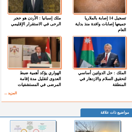
تسجيل 14 إصابة بالملاريا
ملك إسبانيا : الأردن هو حجر
جميعها إصابات وافدة منذ بداية
الرحى في الاستقرار الإقليمي
العام
الملك : حل الدولتين أساسي
الهواري يؤكد أهمية ضبط
لتحقيق السلام والازدهار في
العدوى لتقليل مدة إقامة
المنطقة
المرضى في المستشفيات
المزيد ...
مواضيع ذات علاقة