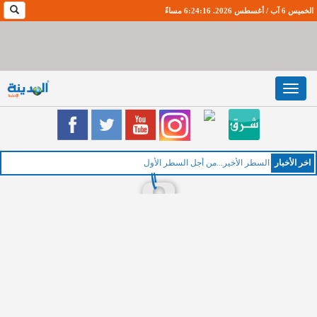
الخميس 6 آب / أغسطس 2026. 6:24:17 مساءً
Toggle
navigation
اخر اﻷخبار
السطر الأخير...من أجل السطر الأول