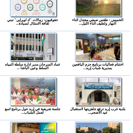
الخميس : طقس صيفي معتدل اثناء
حقوقيون: زمالات "اد اوبراين" تبني
النهار ولطيف اثناء الليل...
ثقافة الامتثال لسيادة...
اختتام فعاليات برنامج حزم اليافعين
عماد السرحان مدير ادارة سلطة المياه
بمديرية شباب إربد...
السلط وعين الباشا ...
بلدية غرب إربد ترفع جاهزيتها لاستقبال
جلسة تعريفية في إربد حول برنامج اسع
عيد الأضحى...
لعمل الشباب...