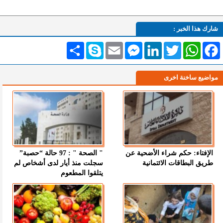
شارك هذا الخبر :
Facebook
WhatsApp
Twitter
LinkedIn
Messenger
Email
Skype
انشر
مواضيع ساخنة اخرى
الإفتاء: حكم شراء الأضحية عن
" الصحة " : 97 حالة “حصبة”
طريق البطاقات الائتمانية
سجلت منذ أيار لدى أشخاص لم
يتلقوا المطعوم