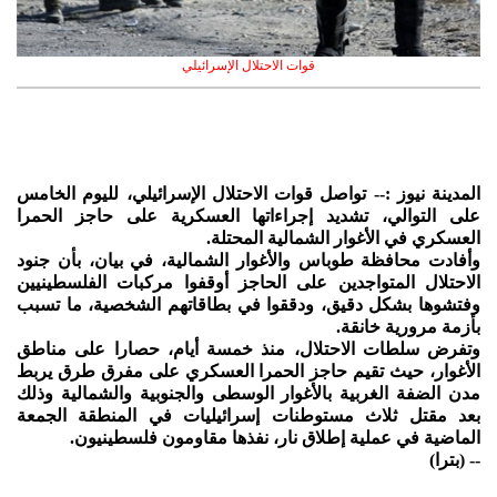
قوات الاحتلال الإسرائيلي
المدينة نيوز :-- تواصل قوات الاحتلال الإسرائيلي، لليوم الخامس
على التوالي، تشديد إجراءاتها العسكرية على حاجز الحمرا
العسكري في الأغوار الشمالية المحتلة.
وأفادت محافظة طوباس والأغوار الشمالية، في بيان، بأن جنود
الاحتلال المتواجدين على الحاجز أوقفوا مركبات الفلسطينيين
وفتشوها بشكل دقيق، ودققوا في بطاقاتهم الشخصية، ما تسبب
بأزمة مرورية خانقة.
وتفرض سلطات الاحتلال، منذ خمسة أيام، حصارا على مناطق
الأغوار، حيث تقيم حاجز الحمرا العسكري على مفرق طرق يربط
مدن الضفة الغربية بالأغوار الوسطى والجنوبية والشمالية وذلك
بعد مقتل ثلاث مستوطنات إسرائيليات في المنطقة الجمعة
الماضية في عملية إطلاق نار، نفذها مقاومون فلسطينيون.
-- (بترا)