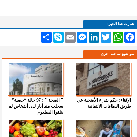
شارك هذا الخبر :
Facebook
WhatsApp
Twitter
LinkedIn
Messenger
Email
Skype
انشر
مواضيع ساخنة اخرى
الإفتاء: حكم شراء الأضحية عن
" الصحة " : 97 حالة “حصبة”
طريق البطاقات الائتمانية
سجلت منذ أيار لدى أشخاص لم
يتلقوا المطعوم