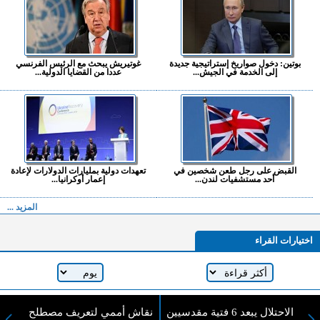
بوتين: دخول صواريخ إستراتيجية جديدة
غوتيريش يبحث مع الرئيس الفرنسي
إلى الخدمة في الجيش...
عددا من القضايا الدولية...
القبض على رجل طعن شخصين في
تعهدات دولية بمليارات الدولارات لإعادة
أحد مستشفيات لندن...
إعمار أوكرانيا...
المزيد ...
اختيارات القراء
لا يوجد مقالات
الاحتلال يبعد 6 فتية مقدسيين
نقاش أممي لتعريف مصطلح