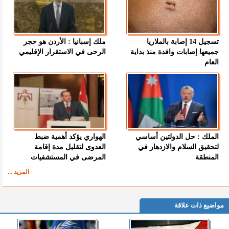
تسجيل 14 إصابة بالملاريا
ملك إسبانيا : الأردن هو حجر
جميعها إصابات وافدة منذ بداية
الرحى في الاستقرار الإقليمي
العام
الملك : حل الدولتين أساسي
الهواري يؤكد أهمية ضبط
لتحقيق السلام والازدهار في
العدوى لتقليل مدة إقامة
المنطقة
المرضى في المستشفيات
المزيد ...
مواضيع ذات علاقة