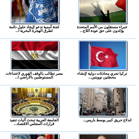
خبراء مستقلون من الأمم المتحدة
لجنة أممية تدعو لإيجاد حلول دائمة
يؤكدون على حق عودة اللاج...
لطرق الهجرة البحرية ا...
تركيا تجري محادثات دولية لإنشاء
مصر تطالب بالوقف الفوري لاعتداءات
محطتين نوويتين...
المستوطنين بالأراضي ا...
اندلاع حريق كبير بوسط باريس...
الجامعة العربية تبحث آليات تنفيذ
قرارات المجلس الاقتصاد...