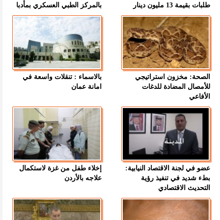
طلبات بقيمة 13 مليون دينار
بالمركز الطبي العسكري بمأدبا
الصحة: مخزون استراتيجي
بالاسماء : تنقلات واسعة في
للأمصال المضادة للدغات
امانة عمان
الأفاعي
عضو في لجنة الاقتصاد النيابية:
إخلاء طفل من غزة لاستكمال
بطء شديد في تنفيذ رؤية
علاجه بالأردن
التحديث الاقتصادي