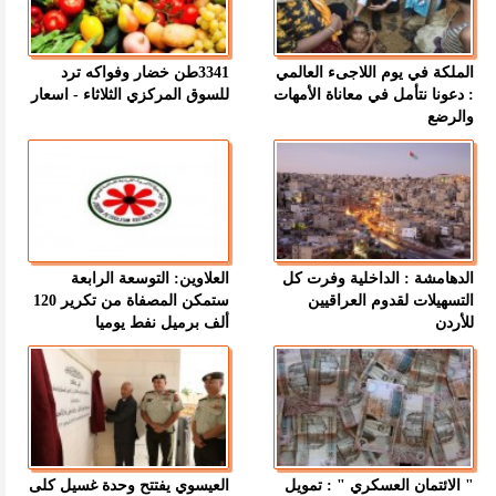
الملكة في يوم اللاجىء العالمي
3341طن خضار وفواكه ترد
: دعونا نتأمل في معاناة الأمهات
للسوق المركزي الثلاثاء - اسعار
والرضع
الدهامشة : الداخلية وفرت كل
العلاوين: التوسعة الرابعة
التسهيلات لقدوم العراقيين
ستمكن المصفاة من تكرير 120
للأردن
ألف برميل نفط يوميا
" الائتمان العسكري " : تمويل
العيسوي يفتتح وحدة غسيل كلى