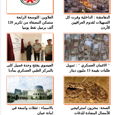
الدهامشة : الداخلية وفرت كل
العلاوين: التوسعة الرابعة
التسهيلات لقدوم العراقيين
ستمكن المصفاة من تكرير 120
للأردن
ألف برميل نفط يوميا
" الائتمان العسكري " : تمويل
العيسوي يفتتح وحدة غسيل كلى
طلبات بقيمة 13 مليون دينار
بالمركز الطبي العسكري بمأدبا
الصحة: مخزون استراتيجي
بالاسماء : تنقلات واسعة في
للأمصال المضادة للدغات
امانة عمان