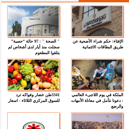
الإفتاء: حكم شراء الأضحية عن
" الصحة " : 97 حالة “حصبة”
طريق البطاقات الائتمانية
سجلت منذ أيار لدى أشخاص لم
يتلقوا المطعوم
الملكة في يوم اللاجىء العالمي
3341طن خضار وفواكه ترد
: دعونا نتأمل في معاناة الأمهات
للسوق المركزي الثلاثاء - اسعار
والرضع