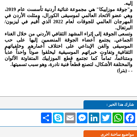
إليه.
و"جوقة موزاييكا" هي مجموعة غنائية أردنية تأسست عام 2019،
وهي عضو الاتحاد العالمي لموسيقى الكورال، ومثلت الأردن في
المهرجان العالمي للجوقات لعام 2022 الذي أُقيم في ليزبون/
البرتغال.
وتسعى الجوقة إلى إثراء المشهد الثقافي الأردني من خلال الغناء
الجماعي. يجتمع أعضاء الجوقة المنضمين إليها على حب
الموسيقى والفن الإبداعي على اختلاف أعمارهم وخلفياتهم
الثقافية وتفاوت خبراتهم الموسيقية ليخلقوا صوتاً واحداً عذباً
ومتناغماً، تماماً كما تجتمع قطع الموزاييك المتفاوتة الألوان
والمختلفة الأشكال، لتصنع قطعاً فنية نادرة، وهو سبب تسميتها.
- - (بترا)
شارك هذا الخبر :
Facebook
WhatsApp
Twitter
LinkedIn
Messenger
Email
Skype
انشر
مواضيع ساخنة اخرى