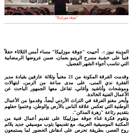
"جوقة موزاييكا"
المدينة نيوز :- أحييت "جوقة موزاييكا" مساء أمس الثلاثاء حفلاً
فنياً على خشبة مسرح الرينبو بعمان، ضمن عروضها الرمضانية
التي تناسب أجواء الشهر الفضيل.
وقدمت الفرقة المكونة من 21 مغنياً وثلاثة عازفين بقيادة مدير
الفقرة ندي المنى، على مدى ساعة من الزمن، ابتهالات
وموشحات وأناشيد وأغاني، تفاعل معها الجمهور الباحث عن
الأعمال الفنية الخالدة.
وأبحر مغنو الفرقة في التراث الأردني أيضاً، وقدموا من الأعمال
الوطنية التي تعكس علاقة الناس بالأرض والوطن، وختموا حفلهم
بتقديم رئاعة "زهرة المدائن".
وتقوم فكرة غناء جوقة موزاييكا على تقديم أعمال فنية من
المكتبة الموسيقية العربية، مع تقديمها بثوب موسيقي جديد يلائم
روح العصر، بطريقة تحرص على ادهاش الحضور لما يستمعون