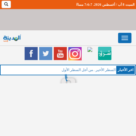
السبت 8 آب / أغسطس 2026. 7:6:8 مساءً
Toggle
navigation
اخر اﻷخبار
السطر الأخير...من أجل السطر الأول