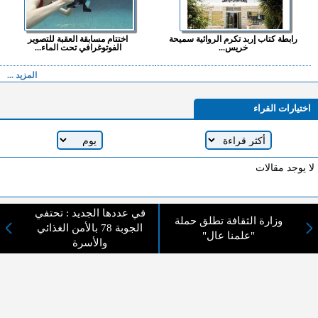
رابطة كتاب إربد تكرم الروائية سميحة
اختتام مسابقة العقبة للتصوير
خريس...
الفوتوغرافي تحت الماء...
المزيد ...
اختيارات القراء
لا يوجد مقالات
في عددها الجديد : تحتفي
لا مانع من الإقتباس وإعادة النشر شريط ذكر المصدر ( المدينة نيوز ) - الآراء والتعليقات
وزارة الثقافة تطلق حملة
الجوبة 78 بالأمن الغذائي
المنشورة تعبر عن رأي أصحابها فقط
"علمنا عال"
والأسرة