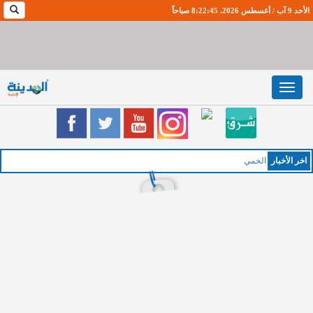
الأحد 9 آب / أغسطس 2026. 8:22:46 صباحاً
Toggle
navigation
اخر اﻷخبار
الخميس : طقس