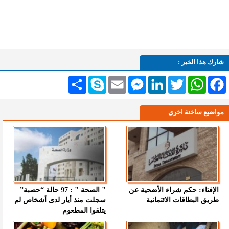
شارك هذا الخبر :
Facebook
WhatsApp
Twitter
LinkedIn
Messenger
Email
Skype
انشر
مواضيع ساخنة اخرى
الإفتاء: حكم شراء الأضحية عن
" الصحة " : 97 حالة “حصبة”
طريق البطاقات الائتمانية
سجلت منذ أيار لدى أشخاص لم
يتلقوا المطعوم