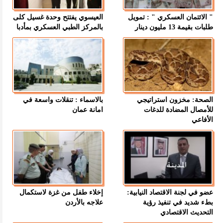
" الائتمان العسكري " : تمويل
العيسوي يفتتح وحدة غسيل كلى
طلبات بقيمة 13 مليون دينار
بالمركز الطبي العسكري بمأدبا
الصحة: مخزون استراتيجي
بالاسماء : تنقلات واسعة في
للأمصال المضادة للدغات
امانة عمان
الأفاعي
عضو في لجنة الاقتصاد النيابية:
إخلاء طفل من غزة لاستكمال
بطء شديد في تنفيذ رؤية
علاجه بالأردن
التحديث الاقتصادي