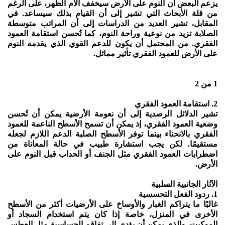
يزعم البعض أن النوم على الأرض سيخفف آلام الظهر، على الرغم
من قلة الأبحاث التي تشير إلى أن القيام بذلك سيساعد. في
المقابل، تشير العديد من الدراسات إلى أن المراتب متوسطة
الصلابة تزيد من نوعية وراحة النوم، كما تُحسن استقامة العمود
الفقري. من المحتمل أن يكون للدعم القوي الذي يقدمه النوم
على الأرض للعمود الفقري تأثير مماثل.
1 من 2
2. استقامة العمود الفقري
تشير الدلائل الرصدية إلى أن نعومة الأرضية يمكن أن تُحسن
وضعية العمود الفقري، إذ يمكن أن تسمح الأسطح الناعمة للعمود
الفقري بالانحناء بينما توفر الأسطح الصلبة الدعم اللازم لجعله
مستقيمًا. لكن يجب استشارة طبيب في حالة المعاناة من
اضطرابات العمود الفقري مثل الجنف أو الحداب قبل النوم على
الأرض.
الآثار الجانبية السلبية
1. ردود الفعل التحسسية
غالبًا ما يتراكم الغبار والأوساخ على الأرضيات أكثر من الأسطح
الأخرى في المنزل، خاصة إذا كان يتم استخدام السجاد أو
الموكيت، والذي يمكن أن يؤدي إلى تفاقم الحساسية مثل العطس