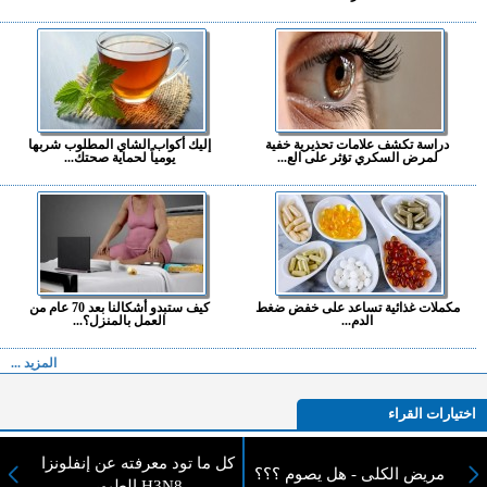
دراسة تكشف علامات تحذيرية خفية
إليك أكواب الشاي المطلوب شربها
لمرض السكري تؤثر على الع...
يومياً لحماية صحتك...
مكملات غذائية تساعد على خفض ضغط
كيف ستبدو أشكالنا بعد 70 عام من
الدم...
العمل بالمنزل؟...
المزيد ...
اختيارات القراء
كل ما تود معرفته عن إنفلونزا
مريض الكلى - هل يصوم ؟؟؟
الطيور H3N8