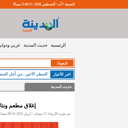
الجمعة 7 آب / أغسطس 2026. 3:48:16 مساءً
الرئيسية
حديث المدينة
عربي ودولي
تابعونا:
السطر الأخير...من أجل السط
اخر اﻷخبار
حديث المدينة
إغلاق مطعم ونتا
تم نشره الأربعاء 12 نيسان / أبريل 2023 08:34 مساءً