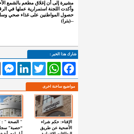
مشيرة إلى أن إغلاق مطعم بالشمع الأ
وأكدت اللجنة استمرارية عملها في الرق
حصول المواطنين على غذاء صحي وسلي
--(بترا)
شارك هذا الخبر :
l
Messenger
LinkedIn
Twitter
WhatsApp
Facebook
مواضيع ساخنة اخرى
الإفتاء: حكم شراء
الأضحية عن طريق
“حصبة” سجل
البطاقات الائتمانية
أيار لدى أشخ