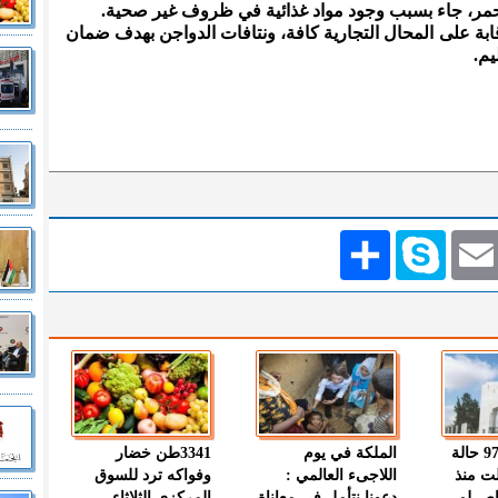
حمر، جاء بسبب وجود مواد غذائية في ظروف غير صحية.
ابة على المحال التجارية كافة، ونتافات الدواجن بهدف ضمان
م.
Emai
Skype
انشر
" الصحة " : 97 حالة
الملكة في يوم
3341طن خضار
ت منذ
اللاجىء العالمي :
وفواكه ترد للسوق
اص لم
دعونا نتأمل في معاناة
المركزي الثلاثاء -