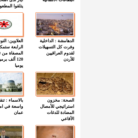
يتلقوا المطعو
الدهامشة : الداخلية
العلاوين: الت
وفرت كل التسهيلات
الرابعة ستمك
لقدوم العراقيين
المصفاة من ت
للأردن
120 ألف بر
يوميا
الصحة: مخزون
بالاسماء : تنق
استراتيجي للأمصال
واسعة في اما
المضادة للدغات
عمان
الأفاعي