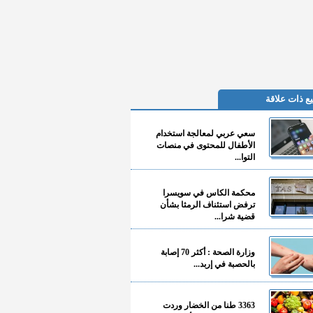
ع ذات علاقة
سعي عربي لمعالجة استخدام
الأطفال للمحتوى في منصات
التوا...
محكمة الكاس في سويسرا
ترفض استئناف الرمثا بشأن
قضية شرا...
وزارة الصحة : أكثر 70 إصابة
بالحصبة في إربد...
3363 طنا من الخضار وردت