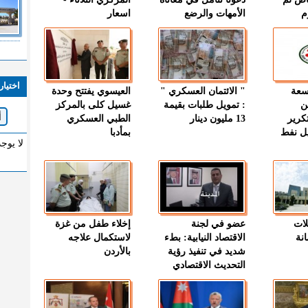
م
الأمهات والرضع
اسعار
اختيار
وسعة
" الائتمان العسكري "
العيسوي يفتتح وحدة
ن
: تمويل طلبات بقيمة
غسيل كلى بالمركز
كرير
13 مليون دينار
الطبي العسكري
ميل نفط
بمأدبا
لا يوج
لات
عضو في لجنة
إخلاء طفل من غزة
نة
الاقتصاد النيابية: بطء
لاستكمال علاجه
شديد في تنفيذ رؤية
بالأردن
التحديث الاقتصادي