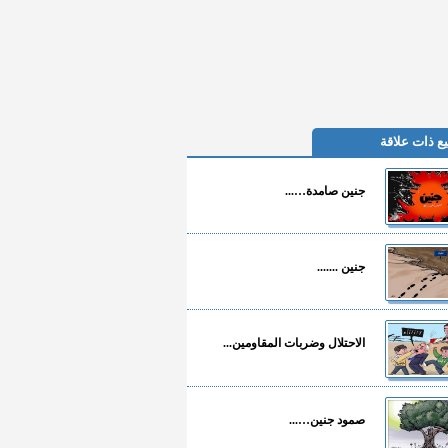
ع ذات علاقة
جنين صامدة…...
جنين .......
الاحتلال وضربات المقاومين...
صمود جنين…...