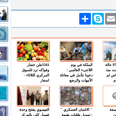
Emai
Skype
انشر
" الصحة " : 97 حالة
الملكة في يوم
3341طن خضار
ت منذ
اللاجىء العالمي :
وفواكه ترد للسوق
اص لم
دعونا نتأمل في معاناة
المركزي الثلاثاء -
م
الأمهات والرضع
اسعار
وسعة
" الائتمان العسكري "
العيسوي يفتتح وحدة
ن
: تمويل طلبات بقيمة
غسيل كلى بالمركز