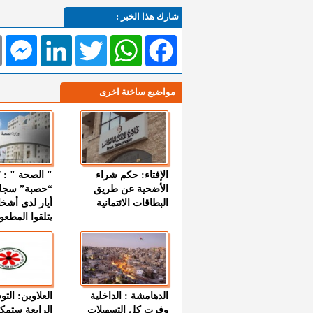
شارك هذا الخبر :
l
Messenger
LinkedIn
Twitter
WhatsApp
Facebook
مواضيع ساخنة اخرى
الإفتاء: حكم شراء
الأضحية عن طريق
“حصبة” سجل
البطاقات الائتمانية
أيار لدى أشخ
يتلقوا المطعو
الدهامشة : الداخلية
العلاوين: الت
وفرت كل التسهيلات
الرابعة ستمك