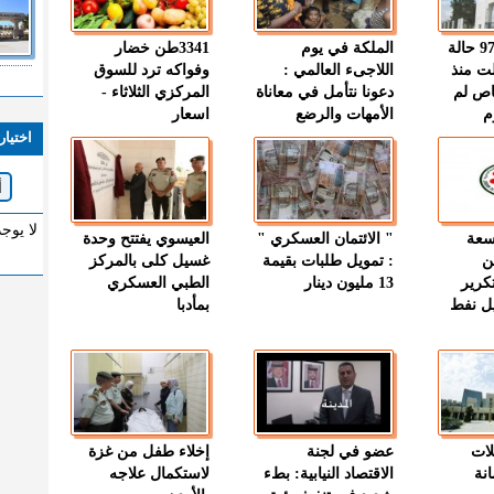
" الصحة " : 97 حالة
الملكة في يوم
3341طن خضار
ت منذ
اللاجىء العالمي :
وفواكه ترد للسوق
اص لم
دعونا نتأمل في معاناة
المركزي الثلاثاء -
م
الأمهات والرضع
اسعار
اختيار
لا يوج
وسعة
" الائتمان العسكري "
العيسوي يفتتح وحدة
ن
: تمويل طلبات بقيمة
غسيل كلى بالمركز
كرير
13 مليون دينار
الطبي العسكري
ميل نفط
بمأدبا
لات
عضو في لجنة
إخلاء طفل من غزة
نة
الاقتصاد النيابية: بطء
لاستكمال علاجه