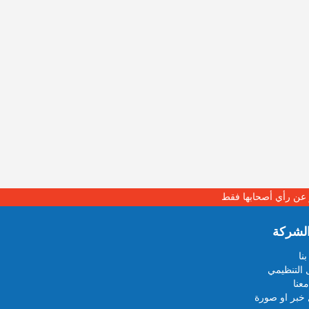
بر عن رأي أصحابها فقط
لشركة
نا
 التنظيمي
عنا
خبر او صورة