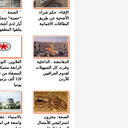
الإفتاء: حكم شراء
الأضحية عن طريق
“حصبة” سجل
البطاقات الائتمانية
أيار لدى أشخ
يتلقوا المطعو
الدهامشة : الداخلية
العلاوين: الت
وفرت كل التسهيلات
الرابعة ستمك
لقدوم العراقيين
المصفاة من ت
للأردن
120 ألف بر
يوميا
الصحة: مخزون
بالاسماء : تنق
استراتيجي للأمصال
واسعة في اما