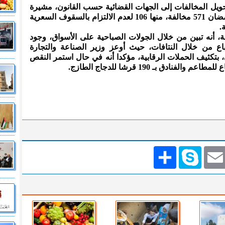
حويل المخالفات إلى الجهات القضائية حسب القانون، مشيرة
إلى أن عدد المخالفات بلغ منذ بداية رمضان 571 مخالفة، منها 106 لعدم الالتزام بالسقوف السعرية
.
، أنه تبين من خلال الجولات الصباحية على الأسواق، وجود
ع من خلال النتافات، حيث أوعز وزير الصناعة والتجارة
بتكثيف الحملات الرقابية، مؤكدا أنه في حال استمر النقص
دق بـ 190 قرشا للدجاج الطازج.
Emai
Skype
انشر