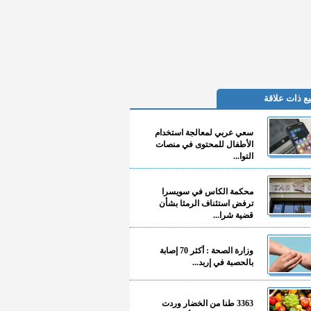
ع ذات علاقة
سعي عربي لمعالجة استخدام
الأطفال للمحتوى في منصات
التوا...
محكمة الكاس في سويسرا
ترفض استئناف الرمثا بشأن
قضية شرا...
وزارة الصحة : أكثر 70 إصابة
بالحصبة في إربد...
3363 طنا من الخضار وردت