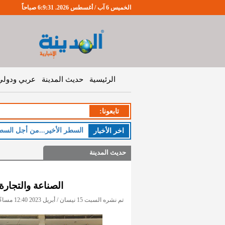
الخميس 6 آب / أغسطس 2026. 6:9:32 صباحاً
الرئيسية
حديث المدينة
عربي ودولي
تابعونا:
ا
اخر اﻷخبار
حديث المدينة
الصناعة والتجارة
تم نشره السبت 15 نيسان / أبريل 2023 12:40 مساءً