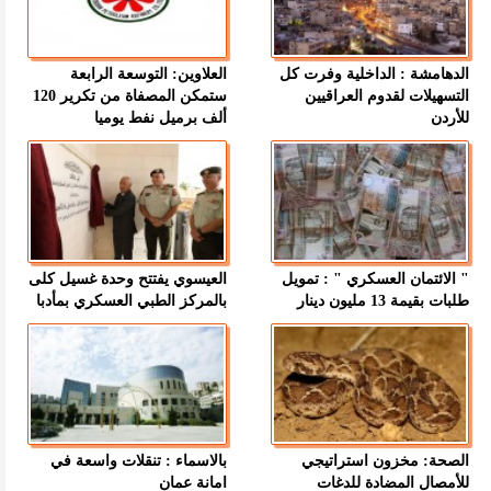
الدهامشة : الداخلية وفرت كل
العلاوين: التوسعة الرابعة
التسهيلات لقدوم العراقيين
ستمكن المصفاة من تكرير 120
للأردن
ألف برميل نفط يوميا
" الائتمان العسكري " : تمويل
العيسوي يفتتح وحدة غسيل كلى
طلبات بقيمة 13 مليون دينار
بالمركز الطبي العسكري بمأدبا
الصحة: مخزون استراتيجي
بالاسماء : تنقلات واسعة في
للأمصال المضادة للدغات
امانة عمان