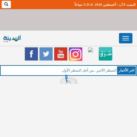
السبت 8 آب / أغسطس 2026. 3:31:1 صباحاً
Toggle
navigation
اخر اﻷخبار
السطر الأخير...من أجل السطر الأول