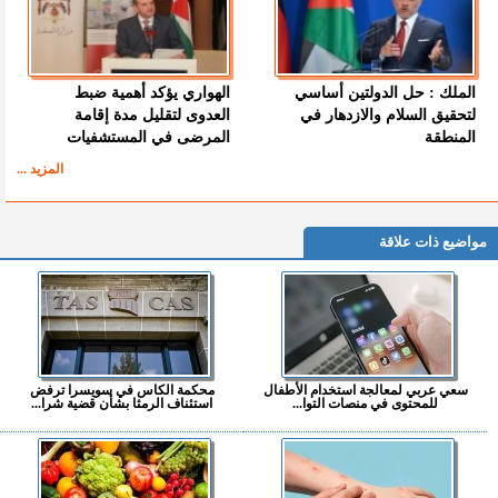
الملك : حل الدولتين أساسي
الهواري يؤكد أهمية ضبط
لتحقيق السلام والازدهار في
العدوى لتقليل مدة إقامة
المنطقة
المرضى في المستشفيات
المزيد ...
مواضيع ذات علاقة
سعي عربي لمعالجة استخدام الأطفال
محكمة الكاس في سويسرا ترفض
للمحتوى في منصات التوا...
استئناف الرمثا بشأن قضية شرا...