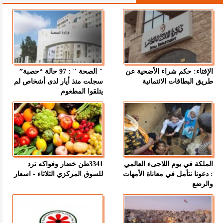
الإفتاء: حكم شراء الأضحية عن
" الصحة " : 97 حالة “حصبة”
طريق البطاقات الائتمانية
سجلت منذ أيار لدى أشخاص لم
يتلقوا المطعوم
الملكة في يوم اللاجىء العالمي
3341طن خضار وفواكه ترد
: دعونا نتأمل في معاناة الأمهات
للسوق المركزي الثلاثاء - اسعار
والرضع