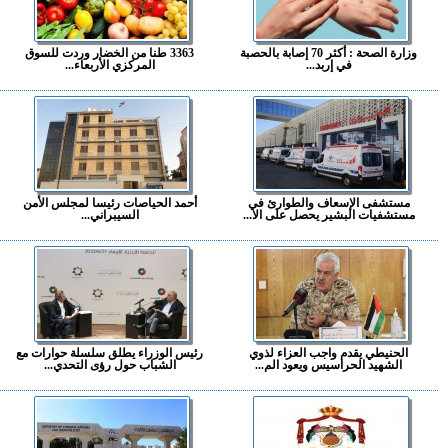
وزارة الصحة : أكثر 70 إصابة بالحصبة
3363 طنا من الخضار وردت للسوق
في إربد...
المركزي الأربعاء...
مستشفى الإسعاف والطوارئ في
أحمد الحياصات رئيسا لمجلس الأمن
مستشفيات البشير يحصل على الا...
السيبراني...
الحنيطي يقدم واجب العزاء لذوي
رئيس الوزراء يطلق سلسلة حوارات مع
الشهيد الحراسيس ويعود الم...
الشباب حول رؤى التحدي...