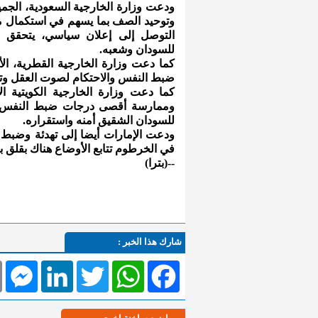
ودعت وزارة الخارجية السعودية، الجم
وتوحيد الصف بما يسهم في استكمال ما 
التوصل إلى إعلان سياسي، يتحقق بمو
للسودان وشعبه.
كما دعت وزارة الخارجية القطرية، ا
ضبط النفس والاحتكام لصوت العقل وتغل
كما دعت وزارة الخارجية الكويتية ا
وممارسة أقصى درجات ضبط النفس، و
للسودان الشقيق أمنه واستقراره.
ودعت الإمارات أيضا إلى تهدئة وضبط ال
في الخرطوم تتابع الأوضاع هناك بقلق بال
--(بترا)
شارك هذا الخبر :
l
Messenger
LinkedIn
Twitter
WhatsApp
Facebook