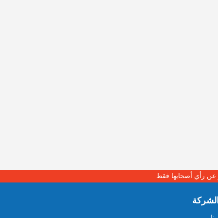
بر عن رأي أصحابها فقط
لشركة
نا