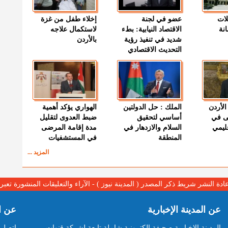
لات
عضو في لجنة
إخلاء طفل من غزة
نة
الاقتصاد النيابية: بطء
لاستكمال علاجه
شديد في تنفيذ رؤية
بالأردن
التحديث الاقتصادي
الأردن
الملك : حل الدولتين
الهواري يؤكد أهمية
ى في
أساسي لتحقيق
ضبط العدوى لتقليل
قليمي
السلام والازدهار في
مدة إقامة المرضى
المنطقة
في المستشفيات
المزيد ...
عادة النشر شريط ذكر المصدر ( المدينة نيوز ) - الآراء والتعليقات المنشورة تع
عن المدينة الإخبارية
عن ا
المدينة الإخبارية صحيفة الكترونية شاملة تابعة لشركة قنوات
اتصل ب