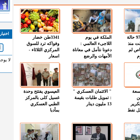
اختيار
" الصحة " : 97 حالة
الملكة في يوم
3341طن خضار
ت منذ
اللاجىء العالمي :
وفواكه ترد للسوق
اص لم
دعونا نتأمل في معاناة
المركزي الثلاثاء -
م
الأمهات والرضع
اسعار
لا يوج
وسعة
" الائتمان العسكري "
العيسوي يفتتح وحدة
ن
: تمويل طلبات بقيمة
غسيل كلى بالمركز
كرير
13 مليون دينار
الطبي العسكري
ميل نفط
بمأدبا