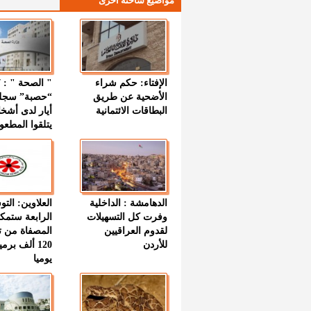
مواضيع ساخنة اخرى
الإفتاء: حكم شراء
الأضحية عن طريق
“حصبة” سجل
البطاقات الائتمانية
أيار لدى أشخ
يتلقوا المطعو
الدهامشة : الداخلية
العلاوين: الت
وفرت كل التسهيلات
الرابعة ستمك
لقدوم العراقيين
المصفاة من ت
للأردن
120 ألف بر
يوميا