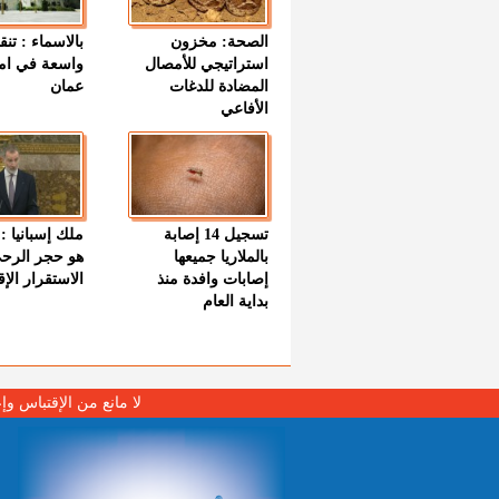
الصحة: مخزون
بالاسماء : تنق
استراتيجي للأمصال
واسعة في اما
المضادة للدغات
عمان
الأفاعي
تسجيل 14 إصابة
ملك إسبانيا : 
بالملاريا جميعها
هو حجر الرح
إصابات وافدة منذ
الاستقرار الإ
بداية العام
لا مانع من الإقتباس وإ