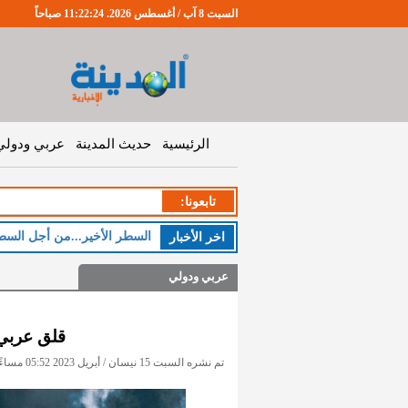
السبت 8 آب / أغسطس 2026. 11:22:25 صباحاً
الرئيسية
حديث المدينة
عربي ودولي
تابعونا:
السطر الأخير...من أجل السط
اخر اﻷخبار
عربي ودولي
قلق عربي
تم نشره السبت 15 نيسان / أبريل 2023 05:52 مساءً