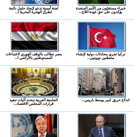
خبراء مستقلون من الأمم المتحدة
لجنة أممية تدعو لإيجاد حلول دائمة
يؤكدون على حق عودة اللاج...
لطرق الهجرة البحرية ا...
تركيا تجري محادثات دولية لإنشاء
مصر تطالب بالوقف الفوري لاعتداءات
محطتين نوويتين...
المستوطنين بالأراضي ا...
اندلاع حريق كبير بوسط باريس...
الجامعة العربية تبحث آليات تنفيذ
قرارات المجلس الاقتصاد...