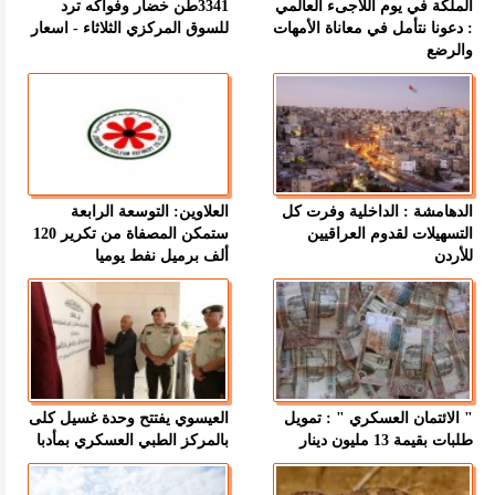
الملكة في يوم اللاجىء العالمي
3341طن خضار وفواكه ترد
: دعونا نتأمل في معاناة الأمهات
للسوق المركزي الثلاثاء - اسعار
والرضع
الدهامشة : الداخلية وفرت كل
العلاوين: التوسعة الرابعة
التسهيلات لقدوم العراقيين
ستمكن المصفاة من تكرير 120
للأردن
ألف برميل نفط يوميا
" الائتمان العسكري " : تمويل
العيسوي يفتتح وحدة غسيل كلى
طلبات بقيمة 13 مليون دينار
بالمركز الطبي العسكري بمأدبا