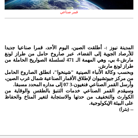
قمر صناعي
المدينة نيوز :- أطلقت الصين، اليوم الأحد، قمرا صناعيا جديدا
للأرصاد الجوية إلى الفضاء، عبر صاروخ حامل من طراز لونغ
مارش-4 بي، وهي المهمة الـ 471 لسلسلة الصواريخ الحاملة من
طراز لونغ مارش.
وبحسب وكالة الأنباء الصينية "شينخوا"، انطلق الصاروخ الحامل
من مركز جيوتشيوان لإطلاق الأقمار الصناعية شمال غرب الصين،
وأرسل القمر الصناعي فنغيون-3 07 إلى مداره المحدد مسبقا.
وسيقدم القمر الصناعي خدمات التنبؤ بالطقس والوقاية من
الكوارث والتخفيف من حدتها والاستجابة لتغير المناخ والحفاظ
على البيئة الإيكولوجية.
-- (بترا)