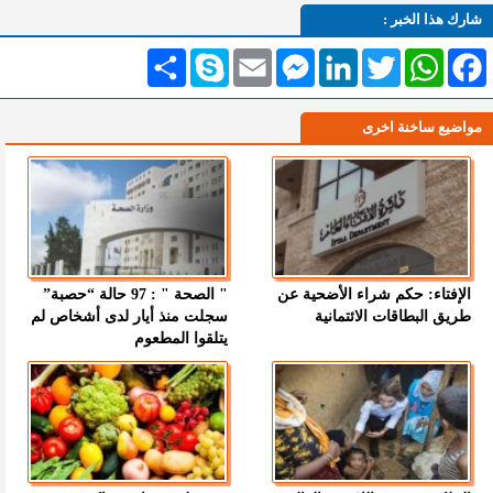
شارك هذا الخبر :
Facebook
WhatsApp
Twitter
LinkedIn
Messenger
Email
Skype
انشر
مواضيع ساخنة اخرى
الإفتاء: حكم شراء الأضحية عن
" الصحة " : 97 حالة “حصبة”
طريق البطاقات الائتمانية
سجلت منذ أيار لدى أشخاص لم
يتلقوا المطعوم