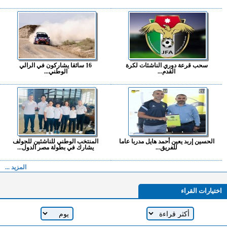
سحب قرعة دوري الناشئات لكرة
16 سائقا يشاركون في الرالي
القدم...
الوطني...
الحسين إربد يعين أحمد هايل مدربا عاما
المنتخب الوطني للناشئين للجولف
للفريق...
يشارك في بطولة مصر الدول...
المزيد ...
اختيارات القراء