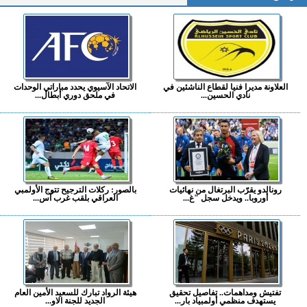
العلاونة مديرا فنيا لقطاع الناشئين في
الاتحاد الآسيوي يحدد مباراتي الوحدات
نادي الحسين...
في ملحق دوري أبطال...
رونالدو يقرّب البرتغال من نهائيات
بالصور: ركلات الترجيح تتوج الأولمبي
أوروبا.. ويدخل سجل "غ...
العراقي بلقب غرب آس...
تفتيش ومداهمات.. تفاصيل تحقيق
هيئة الرواد تبارك للسعيد الأمين العام
يستهدف منظمي أولمبياد بار...
الجديد للجنة الاو...