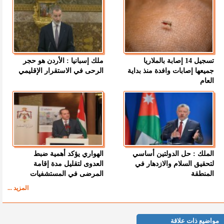
تسجيل 14 إصابة بالملاريا
ملك إسبانيا : الأردن هو حجر
جميعها إصابات وافدة منذ بداية
الرحى في الاستقرار الإقليمي
العام
الملك : حل الدولتين أساسي
الهواري يؤكد أهمية ضبط
لتحقيق السلام والازدهار في
العدوى لتقليل مدة إقامة
المنطقة
المرضى في المستشفيات
المزيد ...
مواضيع ذات علاقة