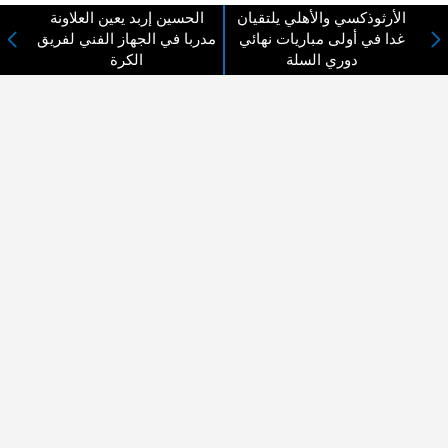
لا يوجد مقالات
الأرثوذكسي والأهلي يلتقيان
الحسين إربد يعين العلاونة
غدا في أولى مباريات نهائي
مدربا في الجهاز الفني لفريق
دوري السلة
الكرة
لا مانع من الإقتباس وإعادة النشر شريط ذكر المصدر ( المدينة نيوز ) - الآراء والتعليقات
المنشورة تعبر عن رأي أصحابها فقط
عن المدينة الإخبارية
المدينة الإخبارية صحيفة الكترونية شاملة تابعة لشركة قنوات البث
الاردنية تنقل الاخبار المحلية الأردنية وأخبار فلسطين وأبرز الأخبار
العربية والدولية لحظة حدوثها بمهنية رفيعة ليكون العالم بما يجري
فيه وحوله بين يديكم بالكلمة والصورة من مصادرها الحقيقية.
عن الشركة
اتصل بنا
الهيكل التنظيمي