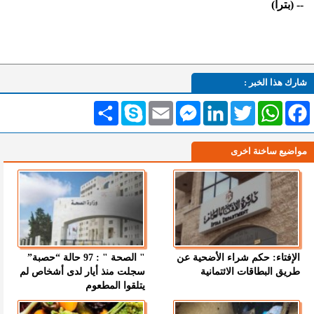
-- (بترا)
شارك هذا الخبر :
Facebook
WhatsApp
Twitter
LinkedIn
Messenger
Email
Skype
انشر
مواضيع ساخنة اخرى
الإفتاء: حكم شراء الأضحية عن
" الصحة " : 97 حالة “حصبة”
طريق البطاقات الائتمانية
سجلت منذ أيار لدى أشخاص لم
يتلقوا المطعوم