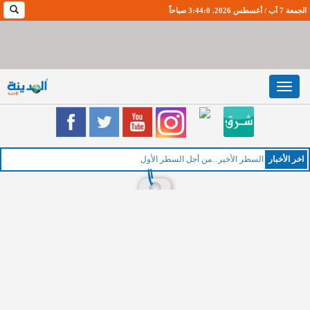
الجمعة 7 آب / أغسطس 2026. 3:44:1 صباحاً
Toggle
navigation
اخر اﻷخبار
السطر الأخير...من أجل السطر الأول