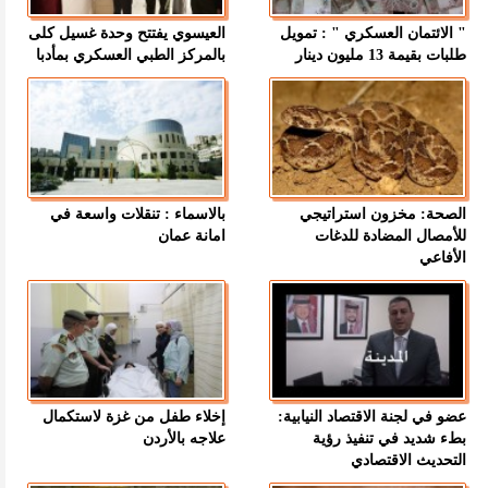
" الائتمان العسكري " : تمويل
العيسوي يفتتح وحدة غسيل كلى
طلبات بقيمة 13 مليون دينار
بالمركز الطبي العسكري بمأدبا
الصحة: مخزون استراتيجي
بالاسماء : تنقلات واسعة في
للأمصال المضادة للدغات
امانة عمان
الأفاعي
عضو في لجنة الاقتصاد النيابية:
إخلاء طفل من غزة لاستكمال
بطء شديد في تنفيذ رؤية
علاجه بالأردن
التحديث الاقتصادي