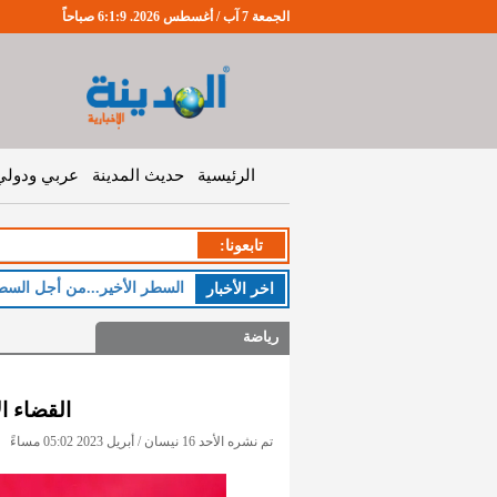
الجمعة 7 آب / أغسطس 2026. 6:1:10 صباحاً
الرئيسية
حديث المدينة
عربي ودولي
تابعونا:
السطر الأخير...من أجل السط
اخر اﻷخبار
رياضة
القضاء ا
تم نشره الأحد 16 نيسان / أبريل 2023 05:02 مساءً