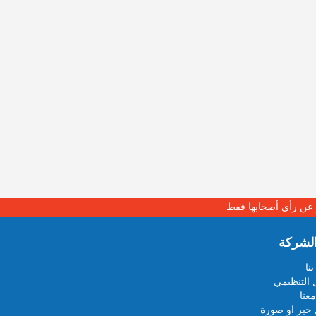
بر عن رأي أصحابها فقط
لشركة
نا
 التنظيمي
عنا
خبر او صورة