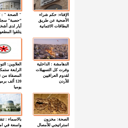
الإفتاء: حكم شراء
الأضحية عن طريق
“حصبة” سجل
البطاقات الائتمانية
أيار لدى أشخ
يتلقوا المطعو
الدهامشة : الداخلية
العلاوين: الت
وفرت كل التسهيلات
الرابعة ستمك
لقدوم العراقيين
المصفاة من ت
للأردن
120 ألف بر
يوميا
الصحة: مخزون
بالاسماء : تنق
استراتيجي للأمصال
واسعة في اما