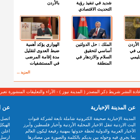
شديد في تنفيذ رؤية
بالأردن
التحديث الاقتصادي
الأردن
الملك : حل الدولتين
الهواري يؤكد أهمية
ى في
أساسي لتحقيق
ضبط العدوى لتقليل
قليمي
السلام والازدهار في
مدة إقامة المرضى
المنطقة
في المستشفيات
المزيد ...
عادة النشر شريط ذكر المصدر ( المدينة نيوز ) - الآراء والتعليقات المنشورة تع
عن المدينة الإخبارية
عن ا
المدينة الإخبارية صحيفة الكترونية شاملة تابعة لشركة قنوات
اتصل ب
البث الاردنية تنقل الاخبار المحلية الأردنية وأخبار فلسطين وأبرز
الهيكل
الأخبار العربية والدولية لحظة حدوثها بمهنية رفيعة ليكون العالم
اعلن م
بما يجري فيه وحوله بين يديكم بالكلمة والصورة من مصادرها
ارسل 