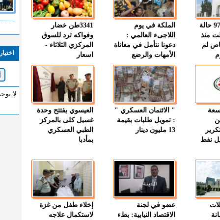
" الصحة " : 97 حالة
الملكة في يوم
3341طن خضار
ت منذ
اللاجىء العالمي :
وفواكه ترد للسوق
اص لم
دعونا نتأمل في معاناة
المركزي الثلاثاء -
اختيار
م
الأمهات والرضع
اسعار
لا يوج
وسعة
" الائتمان العسكري "
العيسوي يفتتح وحدة
ن
: تمويل طلبات بقيمة
غسيل كلى بالمركز
كرير
13 مليون دينار
الطبي العسكري
ميل نفط
بمأدبا
لات
عضو في لجنة
إخلاء طفل من غزة
نة
الاقتصاد النيابية: بطء
لاستكمال علاجه