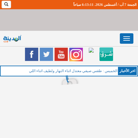
الجمعة 7 آب / أغسطس 2026. 6:13:12 صباحاً
Toggle
navigation
اخر اﻷخبار
الخميس : طقس صيفي معتدل اثناء النهار ولطيف اثناء الليل