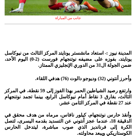
جانب من المباراة
المدينة نيوز :- استعاد مانشستر يونايتد المركز الثالث من نيوكاسل
يونايتد، بفوزه على مضيفه نوتنجهام فورست (2-0) اليوم الأحد،
ضمن الجولة ال31 من الدوري الإنجليزي الممتاز.
وأحرز أنتوني (32) وديوجو دالوت (76) هدفي اللقاء.
وارتفع رصيد الشياطين الحمر بهذا الفوز إلى 59 نقطة، في المركز
الثالث، بفارق 3 نقاط أمام نيوكاسل الرابع، بينما تجمد نوتنجهام
عند 27 نقطة في المركز الثامن عشر.
وأنقذ حارس نوتنجهام، كيلور نافاس، مرماه من هدف محقق في
الدقيقة 18، عندما عجز أنتوني عن التسديد بقدمه اليسرى، لتصل
الكرة إلى فرنانديز الذي صوب مباشرة، ليتدخل الحارس
الكوستاريكي ويبعد محاولته.