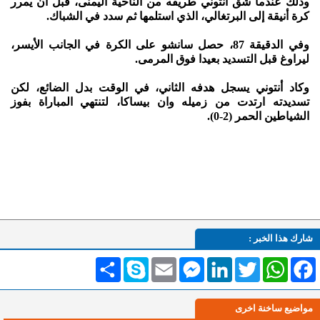
وذلك عندما شق أنتوني طريقه من الناحية اليمنى، قبل أن يمرر
كرة أنيقة إلى البرتغالي، الذي استلمها ثم سدد في الشباك.
وفي الدقيقة 87، حصل سانشو على الكرة في الجانب الأيسر،
ليراوغ قبل التسديد بعيدا فوق المرمى.
وكاد أنتوني يسجل هدفه الثاني، في الوقت بدل الضائع، لكن
تسديدته ارتدت من زميله وان بيساكا، لتنتهي المباراة بفوز
الشياطين الحمر (2-0).
شارك هذا الخبر :
Facebook
WhatsApp
Twitter
LinkedIn
Messenger
Email
Skype
انشر
مواضيع ساخنة اخرى