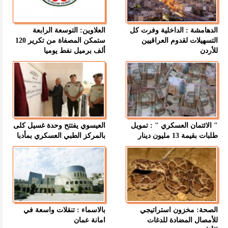
الدهامشة : الداخلية وفرت كل
العلاوين: التوسعة الرابعة
التسهيلات لقدوم العراقيين
ستمكن المصفاة من تكرير 120
للأردن
ألف برميل نفط يوميا
" الائتمان العسكري " : تمويل
العيسوي يفتتح وحدة غسيل كلى
طلبات بقيمة 13 مليون دينار
بالمركز الطبي العسكري بمأدبا
الصحة: مخزون استراتيجي
بالاسماء : تنقلات واسعة في
للأمصال المضادة للدغات
امانة عمان