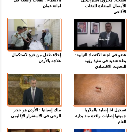
الصحة: مخزون استراتيجي
بالاسماء : تنقلات واسعة في
للأمصال المضادة للدغات
امانة عمان
الأفاعي
عضو في لجنة الاقتصاد النيابية:
إخلاء طفل من غزة لاستكمال
بطء شديد في تنفيذ رؤية
علاجه بالأردن
التحديث الاقتصادي
تسجيل 14 إصابة بالملاريا
ملك إسبانيا : الأردن هو حجر
جميعها إصابات وافدة منذ بداية
الرحى في الاستقرار الإقليمي
العام