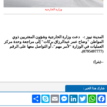
وزارة الخارجية
المدينة نيوز :-
دعت وزارة الخارجية وشؤون المغتربين ذوي
المواطن "وضاح عمر عبدالرزاق بركات" إلى مراجعة وحدة مركز
العمليات في الوزارة "لأمر مهم"، أو التواصل معها على الرقم
(0795497777).
--(بترا)
شارك هذا الخبر :
Facebook
WhatsApp
Twitter
LinkedIn
Messenger
Email
Skype
انشر