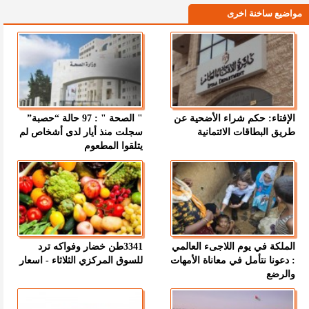
مواضيع ساخنة اخرى
الإفتاء: حكم شراء الأضحية عن
" الصحة " : 97 حالة “حصبة”
طريق البطاقات الائتمانية
سجلت منذ أيار لدى أشخاص لم
يتلقوا المطعوم
الملكة في يوم اللاجىء العالمي
3341طن خضار وفواكه ترد
: دعونا نتأمل في معاناة الأمهات
للسوق المركزي الثلاثاء - اسعار
والرضع