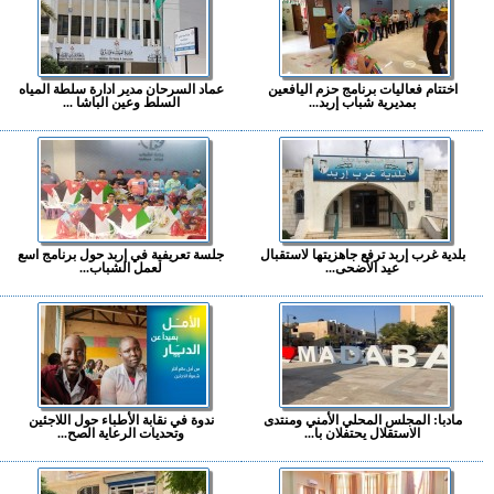
اختتام فعاليات برنامج حزم اليافعين
عماد السرحان مدير ادارة سلطة المياه
بمديرية شباب إربد...
السلط وعين الباشا ...
بلدية غرب إربد ترفع جاهزيتها لاستقبال
جلسة تعريفية في إربد حول برنامج اسع
عيد الأضحى...
لعمل الشباب...
مادبا: المجلس المحلي الأمني ومنتدى
ندوة في نقابة الأطباء حول اللاجئين
الاستقلال يحتفلان با...
وتحديات الرعاية الصح...