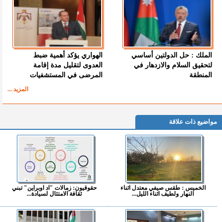
الملك : حل الدولتين أساسي
الهواري يؤكد أهمية ضبط
لتحقيق السلام والازدهار في
العدوى لتقليل مدة إقامة
المنطقة
المرضى في المستشفيات
المزيد ...
مواضيع ذات علاقة
الخميس : طقس صيفي معتدل اثناء
حقوقيون: زمالات "اد اوبراين" تبني
النهار ولطيف اثناء الليل...
ثقافة الامتثال لسيادة...