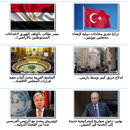
تركيا تجري محادثات دولية لإنشاء
مصر تطالب بالوقف الفوري لاعتداءات
محطتين نوويتين...
المستوطنين بالأراضي ا...
اندلاع حريق كبير بوسط باريس...
الجامعة العربية تبحث آليات تنفيذ
قرارات المجلس الاقتصاد...
بوتين: دخول صواريخ إستراتيجية جديدة
غوتيريش يبحث مع الرئيس الفرنسي
إلى الخدمة في الجيش...
عددا من القضايا الدولية...