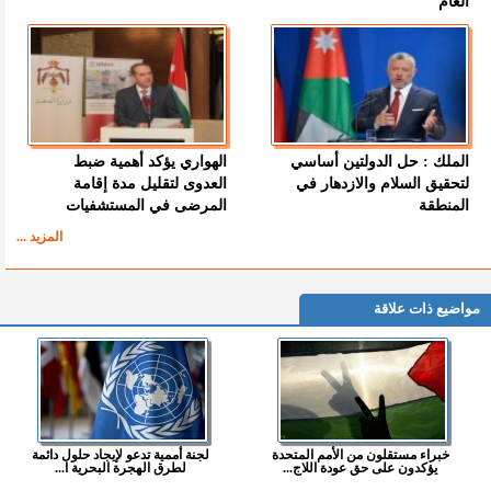
العام
الملك : حل الدولتين أساسي
الهواري يؤكد أهمية ضبط
لتحقيق السلام والازدهار في
العدوى لتقليل مدة إقامة
المنطقة
المرضى في المستشفيات
المزيد ...
مواضيع ذات علاقة
خبراء مستقلون من الأمم المتحدة
لجنة أممية تدعو لإيجاد حلول دائمة
يؤكدون على حق عودة اللاج...
لطرق الهجرة البحرية ا...