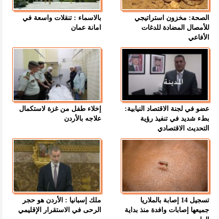
الصحة: مخزون استراتيجي
بالاسماء : تنقلات واسعة في
للأمصال المضادة للدغات
امانة عمان
الأفاعي
عضو في لجنة الاقتصاد النيابية:
إخلاء طفل من غزة لاستكمال
بطء شديد في تنفيذ رؤية
علاجه بالأردن
التحديث الاقتصادي
تسجيل 14 إصابة بالملاريا
ملك إسبانيا : الأردن هو حجر
جميعها إصابات وافدة منذ بداية
الرحى في الاستقرار الإقليمي