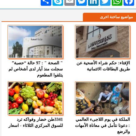
مواضيع ساخنة اخرى
الإفتاء: حكم شراء الأضحية عن
" الصحة " : 97 حالة “حصبة”
طريق البطاقات الائتمانية
سجلت منذ أيار لدى أشخاص لم
يتلقوا المطعوم
الملكة في يوم اللاجىء العالمي
3341طن خضار وفواكه ترد
: دعونا نتأمل في معاناة الأمهات
للسوق المركزي الثلاثاء - اسعار
والرضع