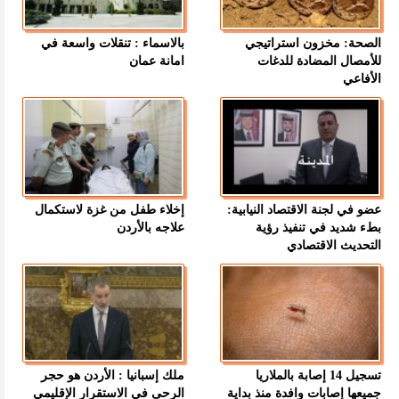
الصحة: مخزون استراتيجي
بالاسماء : تنقلات واسعة في
للأمصال المضادة للدغات
امانة عمان
الأفاعي
عضو في لجنة الاقتصاد النيابية:
إخلاء طفل من غزة لاستكمال
بطء شديد في تنفيذ رؤية
علاجه بالأردن
التحديث الاقتصادي
تسجيل 14 إصابة بالملاريا
ملك إسبانيا : الأردن هو حجر
جميعها إصابات وافدة منذ بداية
الرحى في الاستقرار الإقليمي