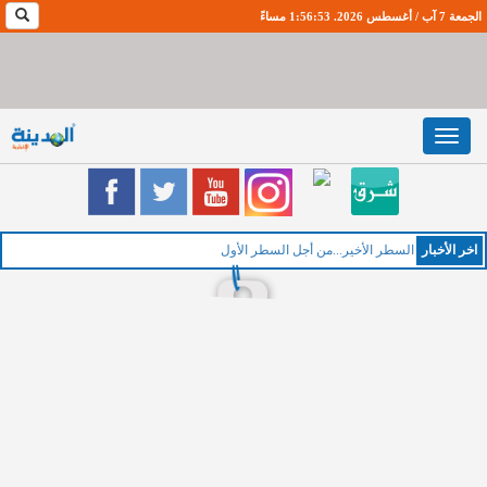
الجمعة 7 آب / أغسطس 2026. 1:56:53 مساءً
Toggle
navigation
اخر اﻷخبار
السطر الأخير...من أجل السطر الأول