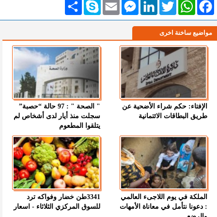
Facebook
WhatsApp
Twitter
LinkedIn
Messenger
Email
Skype
انشر
مواضيع ساخنة اخرى
الإفتاء: حكم شراء الأضحية عن
" الصحة " : 97 حالة “حصبة”
طريق البطاقات الائتمانية
سجلت منذ أيار لدى أشخاص لم
يتلقوا المطعوم
الملكة في يوم اللاجىء العالمي
3341طن خضار وفواكه ترد
: دعونا نتأمل في معاناة الأمهات
للسوق المركزي الثلاثاء - اسعار
والرضع