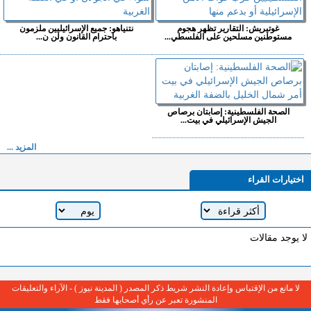
غوتيريش: التقارير تظهر هجوم
نتنياهو: جميع الإسرائيليين ملزمون
مستوطنين مسلحين على الفلسطي...
باحترام القانون ولن ن...
الصحة الفلسطينية: إصابتان برصاص
الجيش الإسرائيلي في بيت...
المزيد ...
اختيارات القراء
لا يوجد مقالات
لا مانع من الإقتباس وإعادة النشر شريط ذكر المصدر ( المدينة نيوز ) - الآراء والتعليقات
المنشورة تعبر عن رأي أصحابها فقط