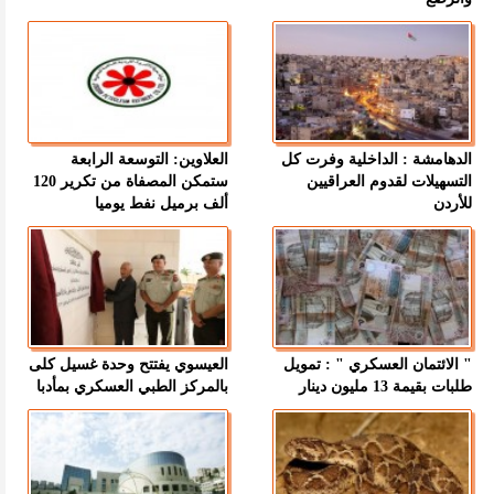
الدهامشة : الداخلية وفرت كل
العلاوين: التوسعة الرابعة
التسهيلات لقدوم العراقيين
ستمكن المصفاة من تكرير 120
للأردن
ألف برميل نفط يوميا
" الائتمان العسكري " : تمويل
العيسوي يفتتح وحدة غسيل كلى
طلبات بقيمة 13 مليون دينار
بالمركز الطبي العسكري بمأدبا