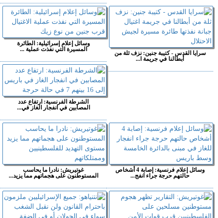
وسائل إعلام إسرائيلية: الطائرة
المسيرة التي نفذت عملية ...
سرايا القدس - كتيبة جنين: نزف ثلة من
أبطالنا في جريمة ا...
الشرطة الفرنسية: ارتفاع عدد
المصابين في انفجار الغاز في...
وسائل إعلام فرنسية: إصابة 4 أشخاص
غوتيريش: نادرا ما يحاسب
حالتهم حرجة جراء انفج...
المستوطنون على هجماتهم مما يزيد...