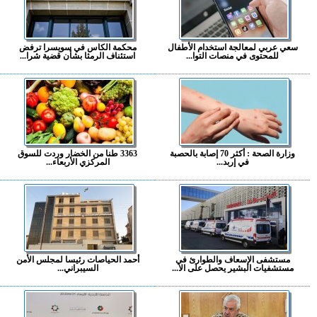
سعي عربي لمعالجة استخدام الأطفال
محكمة الكاس في سويسرا ترفض
للمحتوى في منصات التوا...
استئناف الرمثا بشأن قضية شرا...
وزارة الصحة : أكثر 70 إصابة بالحصبة
3363 طنا من الخضار وردت للسوق
في إربد...
المركزي الأربعاء...
مستشفى الإسعاف والطوارئ في
أحمد الحياصات رئيسا لمجلس الأمن
مستشفيات البشير يحصل على الا...
السيبراني...