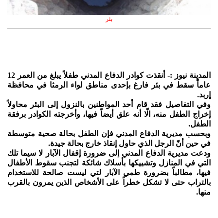
بئر
المدينة نيوز :- أنقذت كوادر الدفاع المدني طفلاً يبلغ من العمر 12
عاماً سقط في بئر فارغ بإحدى مناطق لواء الرمثا في محافظة
إربد.
وفي التفاصيل فقد قام أحد المواطنين بالنزول إلى البئر محاولاً
إخراج الطفل منه، الّا أنه علق أيضاً فيها، وأخرجته الكوادر برفقة
الطفل.
وبحسب مديرية الدفاع المدني فإن الطفل بحالة صحية متوسطة
في حين أنّ الرجل الذي حاول إنقاذ خارج بحالة جيدة.
ودعت مديرية الدفاع المدني إلى ضرورة إقفال الآبار لا سيما تلك
التي في المنازل وتشييكها بأسلاك شائكة لتجنب سقوط الأطفال
فيها، مطالباً بضرورة طمي الآبار لتي ليست صالحة للاستخدام
بالتراب حتى لا تشكل خطراً على الأشخاص الذين يمرون بالقرب
منها.