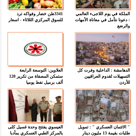
الملكة في يوم اللاجىء العالمي
3341طن خضار وفواكه ترد
: دعونا نتأمل في معاناة الأمهات
للسوق المركزي الثلاثاء - اسعار
والرضع
الدهامشة : الداخلية وفرت كل
العلاوين: التوسعة الرابعة
التسهيلات لقدوم العراقيين
ستمكن المصفاة من تكرير 120
للأردن
ألف برميل نفط يوميا
" الائتمان العسكري " : تمويل
العيسوي يفتتح وحدة غسيل كلى
طلبات بقيمة 13 مليون دينار
بالمركز الطبي العسكري بمأدبا