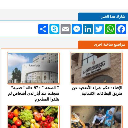
شارك هذا الخبر :
Facebook
WhatsApp
Twitter
LinkedIn
Messenger
Email
Skype
انشر
مواضيع ساخنة اخرى
الإفتاء: حكم شراء الأضحية عن
" الصحة " : 97 حالة “حصبة”
طريق البطاقات الائتمانية
سجلت منذ أيار لدى أشخاص لم
يتلقوا المطعوم