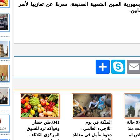
هورية الصين الشعبية الصديقة، معربةً عن تعازيها لأسر
ابين.
Emai
Skype
انشر
" الصحة " : 97 حالة
الملكة في يوم
3341طن خضار
ت منذ
اللاجىء العالمي :
وفواكه ترد للسوق
اص لم
دعونا نتأمل في معاناة
المركزي الثلاثاء -