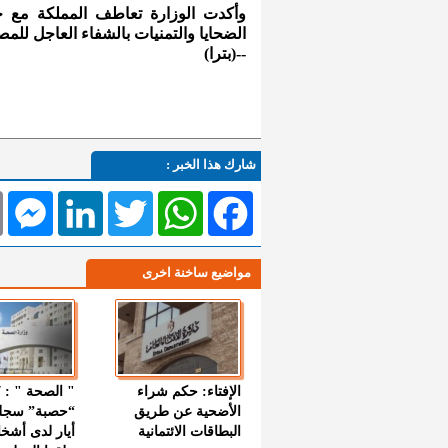
وأكدت الوزارة تعاطف المملكة مع جم
الضحايا والتمنيات بالشفاء العاجل للمص
--(بترا)
شارك هذا الخبر :
l
Messenger
LinkedIn
Twitter
WhatsApp
Facebook
مواضيع ساخنة اخرى
الإفتاء: حكم شراء
الأضحية عن طريق
“حصبة” سجل
البطاقات الائتمانية
أيار لدى أشخ