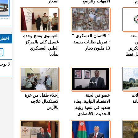
م
الأمهات والرضع
اسعار
وسعة
" الائتمان العسكري "
العيسوي يفتتح وحدة
اختيار
ن
: تمويل طلبات بقيمة
غسيل كلى بالمركز
كرير
13 مليون دينار
الطبي العسكري
ميل نفط
بمأدبا
لا يوج
لات
عضو في لجنة
إخلاء طفل من غزة
نة
الاقتصاد النيابية: بطء
لاستكمال علاجه
شديد في تنفيذ رؤية
بالأردن
التحديث الاقتصادي