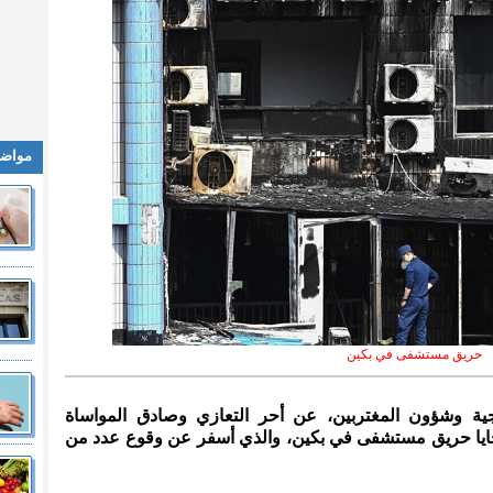
مواضي
حريق مستشفى في بكين
جية وشؤون المغتربين، عن أحر التعازي وصادق المواساة
حايا حريق مستشفى في بكين، والذي أسفر عن وقوع عدد من