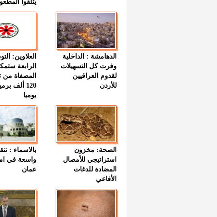
يتلقوا المطعو
الدهامشة : الداخلية
العلاوين: الت
وفرت كل التسهيلات
الرابعة ستمك
لقدوم العراقيين
المصفاة من ت
للأردن
120 ألف بر
يوميا
الصحة: مخزون
بالاسماء : تنق
استراتيجي للأمصال
واسعة في اما
المضادة للدغات
عمان
الأفاعي