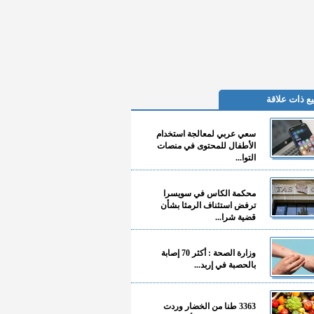
ع ذات علاقة
سعي عربي لمعالجة استخدام
الأطفال للمحتوى في منصات
التوا...
محكمة الكاس في سويسرا
ترفض استئناف الرمثا بشأن
قضية شرا...
وزارة الصحة : أكثر 70 إصابة
بالحصبة في إربد...
3363 طنا من الخضار وردت