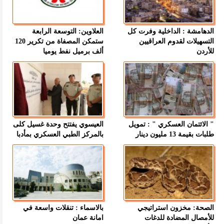
الدهامشة : الداخلية وفرت كل
العلاوين: التوسعة الرابعة
التسهيلات لقدوم العراقيين
ستمكن المصفاة من تكرير 120
للأردن
ألف برميل نفط يوميا
" الائتمان العسكري " : تمويل
العيسوي يفتتح وحدة غسيل كلى
طلبات بقيمة 13 مليون دينار
بالمركز الطبي العسكري بمأدبا
الصحة: مخزون استراتيجي
بالاسماء : تنقلات واسعة في
للأمصال المضادة للدغات
امانة عمان