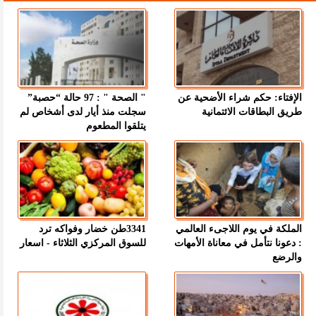
الإفتاء: حكم شراء الأضحية عن
" الصحة " : 97 حالة “حصبة”
طريق البطاقات الائتمانية
سجلت منذ أيار لدى أشخاص لم
يتلقوا المطعوم
الملكة في يوم اللاجىء العالمي
3341طن خضار وفواكه ترد
: دعونا نتأمل في معاناة الأمهات
للسوق المركزي الثلاثاء - اسعار
والرضع