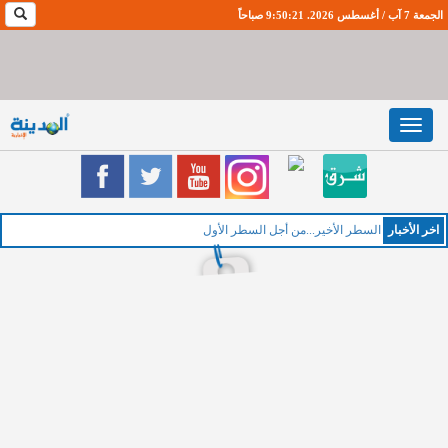
الجمعة 7 آب / أغسطس 2026. 9:50:22 صباحاً
Toggle
navigation
اخر اﻷخبار
الخميس : طق