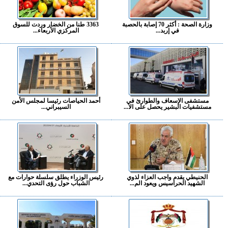
وزارة الصحة : أكثر 70 إصابة بالحصبة
3363 طنا من الخضار وردت للسوق
في إربد...
المركزي الأربعاء...
مستشفى الإسعاف والطوارئ في
أحمد الحياصات رئيسا لمجلس الأمن
مستشفيات البشير يحصل على الا...
السيبراني...
الحنيطي يقدم واجب العزاء لذوي
رئيس الوزراء يطلق سلسلة حوارات مع
الشهيد الحراسيس ويعود الم...
الشباب حول رؤى التحدي...