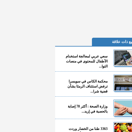
ع ذات علاقة
سعي عربي لمعالجة استخدام
الأطفال للمحتوى في منصات
التوا...
محكمة الكاس في سويسرا
ترفض استئناف الرمثا بشأن
قضية شرا...
وزارة الصحة : أكثر 70 إصابة
بالحصبة في إربد...
3363 طنا من الخضار وردت