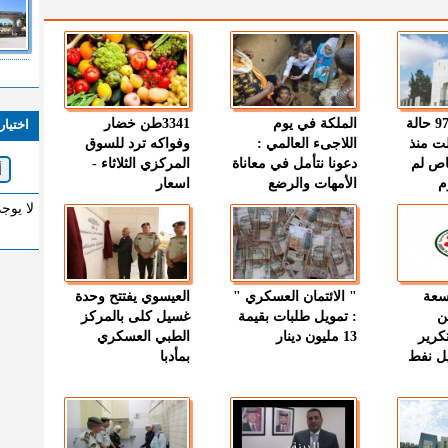
" الصحة " : 97 حالة
الملكة في يوم
3341طن خضار
اختيار
ت منذ
اللاجىء العالمي :
وفواكه ترد للسوق
اص لم
دعونا نتأمل في معاناة
المركزي الثلاثاء -
م
الأمهات والرضع
اسعار
لا يوج
وسعة
" الائتمان العسكري "
العيسوي يفتتح وحدة
ن
: تمويل طلبات بقيمة
غسيل كلى بالمركز
كرير
13 مليون دينار
الطبي العسكري
ميل نفط
بمأدبا