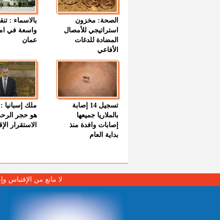
الصحة: مخزون
بالاسماء : تنق
استراتيجي للأمصال
واسعة في اما
المضادة للدغات
عمان
الأفاعي
تسجيل 14 إصابة
ملك إسبانيا : 
بالملاريا جميعها
هو حجر الرح
إصابات وافدة منذ
الاستقرار الإ
بداية العام
لا مانع من الإقتباس وإ