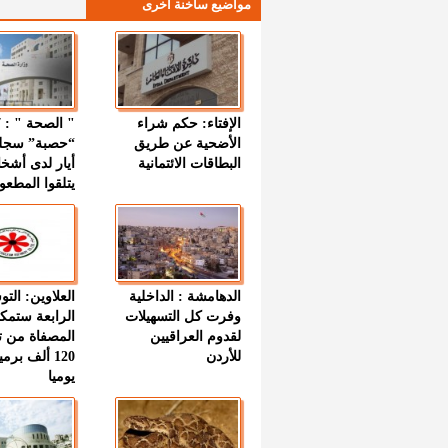
مواضيع ساخنة اخرى
الإفتاء: حكم شراء
الأضحية عن طريق
“حصبة” سجل
البطاقات الائتمانية
أيار لدى أشخ
يتلقوا المطعو
الدهامشة : الداخلية
العلاوين: الت
وفرت كل التسهيلات
الرابعة ستمك
لقدوم العراقيين
المصفاة من ت
للأردن
120 ألف بر
يوميا