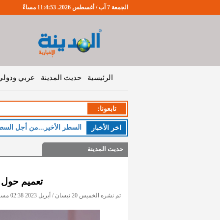
الجمعة 7 آب / أغسطس 2026. 11:4:54 مساءً
الرئيسية
حديث المدينة
عربي ودولي
تابعونا:
اخر اﻷخبار
حديث المدينة
تعميم حول د
تم نشره الخميس 20 نيسان / أبريل 2023 02:38 مساءً