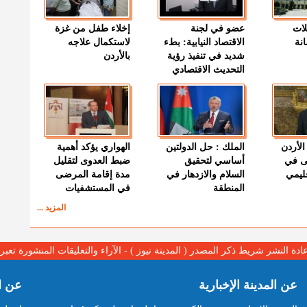
لات
عضو في لجنة
إخلاء طفل من غزة
نة
الاقتصاد النيابية: بطء
لاستكمال علاجه
شديد في تنفيذ رؤية
بالأردن
التحديث الاقتصادي
الأردن
الملك : حل الدولتين
الهواري يؤكد أهمية
ى في
أساسي لتحقيق
ضبط العدوى لتقليل
قليمي
السلام والازدهار في
مدة إقامة المرضى
المنطقة
في المستشفيات
المزيد ...
عادة النشر شريط ذكر المصدر ( المدينة نيوز ) - الآراء والتعليقات المنشورة تع
عن المدينة الإخبارية
عن ا