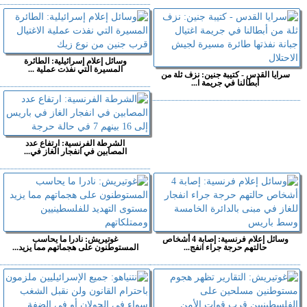
وسائل إعلام إسرائيلية: الطائرة
المسيرة التي نفذت عملية ...
سرايا القدس - كتيبة جنين: نزف ثلة من
أبطالنا في جريمة ا...
الشرطة الفرنسية: ارتفاع عدد
المصابين في انفجار الغاز في...
وسائل إعلام فرنسية: إصابة 4 أشخاص
غوتيريش: نادرا ما يحاسب
حالتهم حرجة جراء انفج...
المستوطنون على هجماتهم مما يزيد...