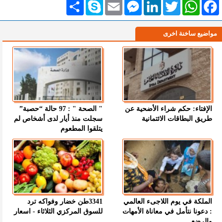
Facebook
WhatsApp
Twitter
LinkedIn
Messenger
Email
Skype
انشر
مواضيع ساخنة اخرى
الإفتاء: حكم شراء الأضحية عن
" الصحة " : 97 حالة “حصبة”
طريق البطاقات الائتمانية
سجلت منذ أيار لدى أشخاص لم
يتلقوا المطعوم
الملكة في يوم اللاجىء العالمي
3341طن خضار وفواكه ترد
: دعونا نتأمل في معاناة الأمهات
للسوق المركزي الثلاثاء - اسعار
والرضع