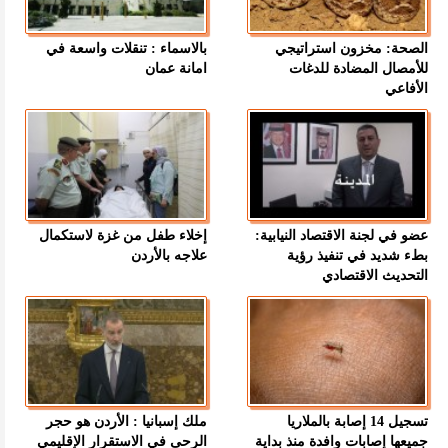
الصحة: مخزون استراتيجي
بالاسماء : تنقلات واسعة في
للأمصال المضادة للدغات
امانة عمان
الأفاعي
عضو في لجنة الاقتصاد النيابية:
إخلاء طفل من غزة لاستكمال
بطء شديد في تنفيذ رؤية
علاجه بالأردن
التحديث الاقتصادي
تسجيل 14 إصابة بالملاريا
ملك إسبانيا : الأردن هو حجر
جميعها إصابات وافدة منذ بداية
الرحى في الاستقرار الإقليمي