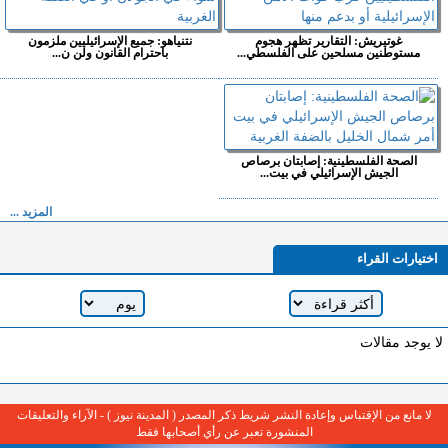
غوتيريش: التقارير تظهر هجوم
نتنياهو: جميع الإسرائيليين ملزمون
مستوطنين مسلحين على الفلسطي...
باحترام القانون ولن ن...
الصحة الفلسطينية: إصابتان برصاص
الجيش الإسرائيلي في بيت...
المزيد ...
اختيارات القراء
لا يوجد مقالات
لا مانع من الإقتباس وإعادة النشر شريط ذكر المصدر ( المدينة نيوز ) - الآراء والتعليقات
المنشورة تعبر عن رأي أصحابها فقط