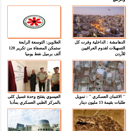
الدهامشة : الداخلية وفرت كل
العلاوين: التوسعة الرابعة
التسهيلات لقدوم العراقيين
ستمكن المصفاة من تكرير 120
للأردن
ألف برميل نفط يوميا
" الائتمان العسكري " : تمويل
العيسوي يفتتح وحدة غسيل كلى
طلبات بقيمة 13 مليون دينار
بالمركز الطبي العسكري بمأدبا