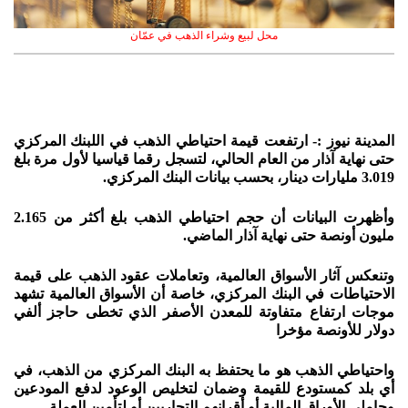
محل لبيع وشراء الذهب في عمّان
المدينة نيوز :- ارتفعت قيمة احتياطي الذهب في اللبنك المركزي
حتى نهاية آذار من العام الحالي، لتسجل رقما قياسيا لأول مرة بلغ
3.019 مليارات دينار، بحسب بيانات البنك المركزي.
وأظهرت البيانات أن حجم احتياطي الذهب بلغ أكثر من 2.165
مليون أونصة حتى نهاية آذار الماضي.
وتنعكس آثار الأسواق العالمية، وتعاملات عقود الذهب على قيمة
الاحتياطات في البنك المركزي، خاصة أن الأسواق العالمية تشهد
موجات ارتفاع متفاوتة للمعدن الأصفر الذي تخطى حاجز ألفي
دولار للأونصة مؤخرا
واحتياطي الذهب هو ما يحتفظ به البنك المركزي من الذهب، في
أي بلد كمستودع للقيمة وضمان لتخليص الوعود لدفع المودعين
وحاملي الأوراق المالية أو أقرانهم التجاريين أو لتأمين العملة.