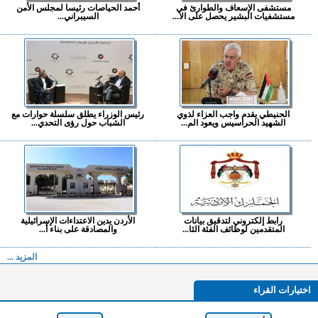
مستشفى الإسعاف والطوارئ في
أحمد الحياصات رئيسا لمجلس الأمن
مستشفيات البشير يحصل على الا...
السيبراني...
الحنيطي يقدم واجب العزاء لذوي
رئيس الوزراء يطلق سلسلة حوارات مع
الشهيد الحراسيس ويعود الم...
الشباب حول رؤى التحدي...
رابط إلكتروني لتدقيق بيانات
الأردن يدين الاعتداءات الإسرائيلية
المتقدمين لوظائف الفئة الثا...
والمصادقة على بناء أ...
المزيد ...
اختيارات القراء