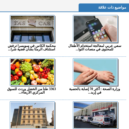
مواضيع ذات علاقة
سعي عربي لمعالجة استخدام الأطفال
محكمة الكاس في سويسرا ترفض
للمحتوى في منصات التوا...
استئناف الرمثا بشأن قضية شرا...
وزارة الصحة : أكثر 70 إصابة بالحصبة
3363 طنا من الخضار وردت للسوق
في إربد...
المركزي الأربعاء...