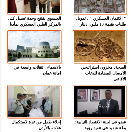
" الائتمان العسكري " : تمويل
العيسوي يفتتح وحدة غسيل كلى
طلبات بقيمة 13 مليون دينار
بالمركز الطبي العسكري بمأدبا
الصحة: مخزون استراتيجي
بالاسماء : تنقلات واسعة في
للأمصال المضادة للدغات
امانة عمان
الأفاعي
عضو في لجنة الاقتصاد النيابية:
إخلاء طفل من غزة لاستكمال
بطء شديد في تنفيذ رؤية
علاجه بالأردن