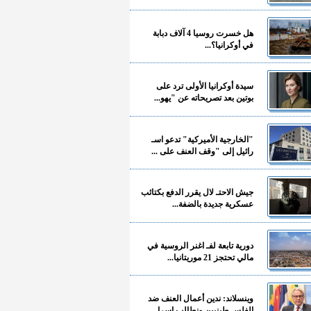
هل خسرت روسيا 4 آلاف دبابة
في أوكرانيا؟...
سيدة أوكرانيا الأولى ترد على
بوتين بعد تصريحاته عن "يهو...
"الخارجية الأميركية" تدعو اسـ
رائيل إلى "وقف العنف على ...
جيش الاحتـ لال يقرر الدفع بكتائب
عسكرية جديدة بالضفة...
دورية تابعة لفـ اغنر الروسية في
مالي تحتجز 21 موريتانيا...
وينسلاند: ندين أعمال العنف ضد
الفلسـ طينيين ونطالب إسرا...