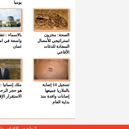
يوميا
الصحة: مخزون
بالاسماء : تنق
استراتيجي للأمصال
واسعة في اما
المضادة للدغات
عمان
الأفاعي
تسجيل 14 إصابة
ملك إسبانيا : 
بالملاريا جميعها
هو حجر الرح
إصابات وافدة منذ
الاستقرار الإ
بداية العام
لا مانع من الإقتباس وإ