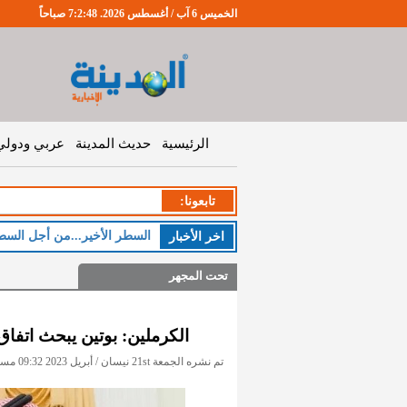
الخميس 6 آب / أغسطس 2026. 7:2:49 صباحاً
الرئيسية
حديث المدينة
عربي ودولي
تابعونا:
السطر الأخير...من أجل السط
اخر اﻷخبار
تحت المجهر
الكرملين: بوتين يبحث اتفا
تم نشره الجمعة 21st نيسان / أبريل 2023 09:32 مساءً