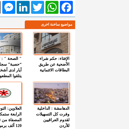
l
Messenger
LinkedIn
Twitter
WhatsApp
Facebook
مواضيع ساخنة اخرى
الإفتاء: حكم شراء
الأضحية عن طريق
“حصبة” سجل
البطاقات الائتمانية
أيار لدى أشخ
يتلقوا المطعو
الدهامشة : الداخلية
العلاوين: الت
وفرت كل التسهيلات
الرابعة ستمك
لقدوم العراقيين
المصفاة من ت
للأردن
120 ألف بر