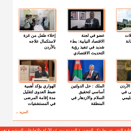
لات
عضو في لجنة
إخلاء طفل من غزة
نة
الاقتصاد النيابية: بطء
لاستكمال علاجه
شديد في تنفيذ رؤية
بالأردن
التحديث الاقتصادي
الأردن
الملك : حل الدولتين
الهواري يؤكد أهمية
ى في
أساسي لتحقيق
ضبط العدوى لتقليل
قليمي
السلام والازدهار في
مدة إقامة المرضى
المنطقة
في المستشفيات
المزيد ...
عادة النشر شريط ذكر المصدر ( المدينة نيوز ) - الآراء والتعليقات المنشورة تع