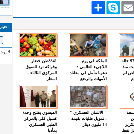
Emai
Skype
انشر
اختيار
لا يوج
" الصحة " : 97 حالة
الملكة في يوم
3341طن خضار
ت منذ
اللاجىء العالمي :
وفواكه ترد للسوق
اص لم
دعونا نتأمل في معاناة
المركزي الثلاثاء -
م
الأمهات والرضع
اسعار
وسعة
" الائتمان العسكري "
العيسوي يفتتح وحدة
ن
: تمويل طلبات بقيمة
غسيل كلى بالمركز
كرير
13 مليون دينار
الطبي العسكري
ميل نفط
بمأدبا