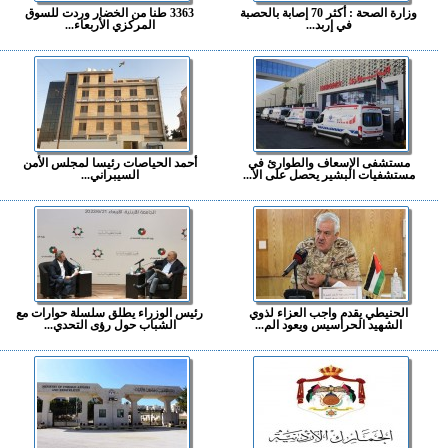
وزارة الصحة : أكثر 70 إصابة بالحصبة
3363 طنا من الخضار وردت للسوق
في إربد...
المركزي الأربعاء...
مستشفى الإسعاف والطوارئ في
أحمد الحياصات رئيسا لمجلس الأمن
مستشفيات البشير يحصل على الا...
السيبراني...
الحنيطي يقدم واجب العزاء لذوي
رئيس الوزراء يطلق سلسلة حوارات مع
الشهيد الحراسيس ويعود الم...
الشباب حول رؤى التحدي...