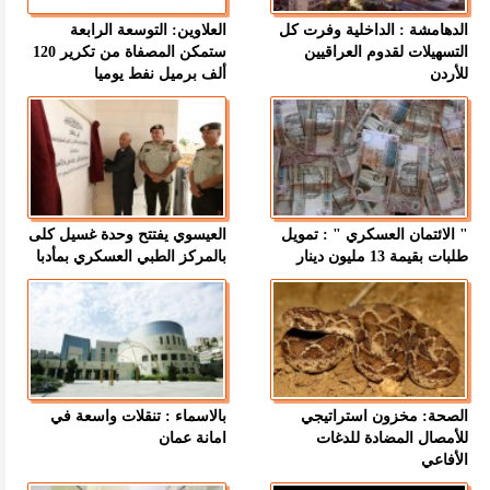
الدهامشة : الداخلية وفرت كل
العلاوين: التوسعة الرابعة
التسهيلات لقدوم العراقيين
ستمكن المصفاة من تكرير 120
للأردن
ألف برميل نفط يوميا
" الائتمان العسكري " : تمويل
العيسوي يفتتح وحدة غسيل كلى
طلبات بقيمة 13 مليون دينار
بالمركز الطبي العسكري بمأدبا
الصحة: مخزون استراتيجي
بالاسماء : تنقلات واسعة في
للأمصال المضادة للدغات
امانة عمان
الأفاعي