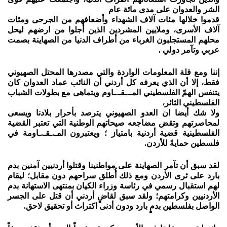
الشر والعدوان على مدى مائة عام
قدموا خلالها مئات آلاف الشهداء وأضعافهم من الجرحى ومئات
آلاف الأسرى، وملايين المشردين الذين أُجلوا من ارضهم ليحل
محلهم المستجلبون الغرباء من أطراف الدنيا من الصهاينة بصمت
عربي وتآمر دولي .
إننا ومع قلة المعلومات الواردة والتي مصدرها المحتل الصهيوني
فقط، إلا أن الذي يعرفه كل أردني أن النائب عماد العدوان كان
يتنفس الهمّ الفلسطيني المـ.ـقـ.ـاوم ويتماهى مع بطولات الشباب
الفلسطيني الثائر،
ولا شك أيضا ان العدو الصهيوني يترصد بأحرار بلادنا ويسعى
لمحاصرتهم وتقض مضاجعه صيحاتهم الوطنية التي تعتبر القضية
الفلسطينية قضية أردنية بامتياز ؛ ويعتبرون المـ.ـقـ.ـاومة في
فلسطين حمايةً للأردن.
لقد سبق أن تآمر الصهاينة على مواطنينا وقتلوا أردنيين آمنين بدم
بارد على ثرى الأردن ومع ذلك أُطلق سراحهم دون مقابل؛ ليقام
لهم استقبال رسمي في رئاسة وزراء الكيان بمنتهى الاستهانة بدم
الأردنيين وكرامتهم؛ ولقد سبق لقاضٍ أردني أن قتل على الجسر
الواصل بفلسطين بدمٍ بارد ودون أدنى اكتراث أو تحقيق لاحق.