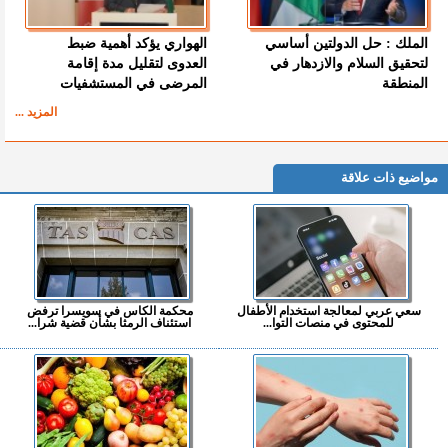
الملك : حل الدولتين أساسي
الهواري يؤكد أهمية ضبط
لتحقيق السلام والازدهار في
العدوى لتقليل مدة إقامة
المنطقة
المرضى في المستشفيات
المزيد ...
مواضيع ذات علاقة
سعي عربي لمعالجة استخدام الأطفال
محكمة الكاس في سويسرا ترفض
للمحتوى في منصات التوا...
استئناف الرمثا بشأن قضية شرا...