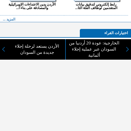
رابط إلكتروني لتدقيق بيانات
الأردن يدين الاعتداءات الإسرائيلية
المتقدمين لوظائف الفئة الثا...
والمصادقة على بناء أ...
المزيد ...
اختيارات القراء
الخارجية: عودة 20 أردنيا من
الأردن يستعد لرحلة إجلاء
السودان عبر عملية إجلاء
جديدة من السودان
ألمانية
لا يوجد مقالات
لا مانع من الإقتباس وإعادة النشر شريط ذكر المصدر ( المدينة نيوز ) - الآراء والتعليقات
المنشورة تعبر عن رأي أصحابها فقط
عن المدينة الإخبارية