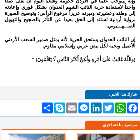
وإنه ليتوجب علينا في الأردن حكومة وشعباً اليوم أن نقف صفاً
واحداً لاستعادة حرية النائب الشهم العدوان بشكل فوري وإعادته
إلى وطنه وعشيرته وديرته عزيزاً مرفوع الرأس؛ وتوضيح الصورة
برواية أردنية تستند إلى الحق بعيدا عن التأثر بالضجيج والتهويل
الصـ.ـهـ.ـيوني.
إن النائب العدوان يستحق الحرية لأنه يمثل ضمير الشعب الأردني
الأصيل وتحية لكل نبض عربي وإسلامي مقاوم.
(وَاللَّهُ غَالِبٌ عَلَىٰ أَمْرِهِ وَلَٰكِنَّ أَكْثَرَ النَّاسِ لَا يَعْلَمُونَ) "
شارك هذا الخبر :
Facebook
WhatsApp
Twitter
LinkedIn
Messenger
Email
Skype
انشر
مواضيع ساخنة اخرى