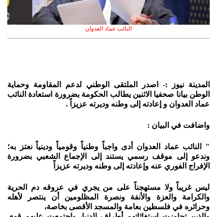
النائب عماد العدوان
المدينة نيوز :- اصدر الملتقى الوطني لدعم المقاومة وحماية
الوطن بيانا صحفيا الاثنين يطالب الحكومة بضرورة استعادة النائب
عماد العدوان و
إعادته إلى وطنه وديرته عزيزاً .
واضافت في البيان :
" النائب عماد العدوان أدى واجباً وطنياً وقومياً ودينياً نعتز به؛
وندعو إلى موقف رسمي يستند إلى الإجماع الشعبي بضرورة
الإفراج الفوري عنه وإعادته إلى وطنه وديرته عزيزاً
ليس غريباً ولا مستهجناً على من يجري في عروقه دم الحرية
والكرامة والعزة والأنفة ونصرة المظلومين أن ينتصر لأهله
وحرائره في فلسطين بعامة والمسجد الأقصى بخاصة،
والذين تجاوزت استغاثاتهم أطراف الدنيا، واجتمعت عليهم قوى