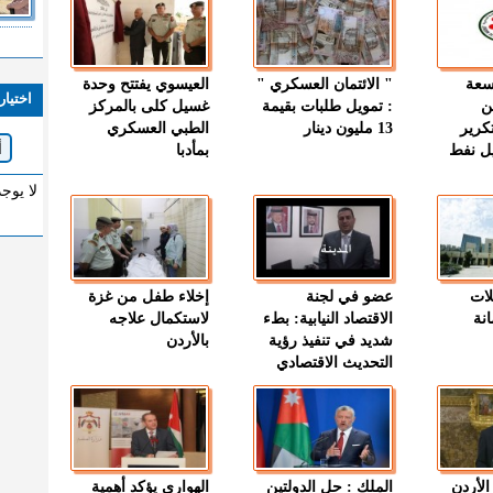
وسعة
" الائتمان العسكري "
العيسوي يفتتح وحدة
اختيار
ن
: تمويل طلبات بقيمة
غسيل كلى بالمركز
كرير
13 مليون دينار
الطبي العسكري
ميل نفط
بمأدبا
لا يوج
لات
عضو في لجنة
إخلاء طفل من غزة
نة
الاقتصاد النيابية: بطء
لاستكمال علاجه
شديد في تنفيذ رؤية
بالأردن
التحديث الاقتصادي
الأردن
الملك : حل الدولتين
الهواري يؤكد أهمية