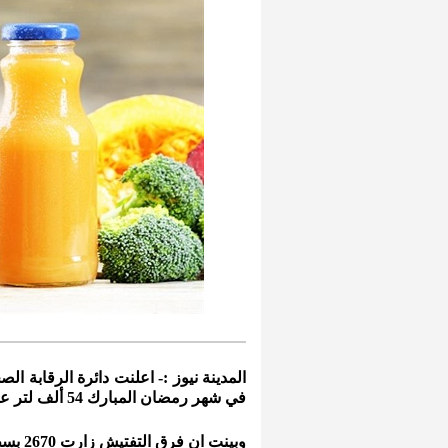
المدينة نيوز :- اعلنت دائرة الرقابة ال
في شهر رمضان المبارك 54 ألف لتر عصائر غير الصالحة للاستهلاك البشري.
وبينت ان فرق التفتيش زارت
2670
بسط