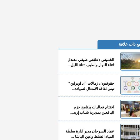
ع ذات علاقة
الخميس : طقس صيفي معتدل
اثناء النهار ولطيف اثناء الليل...
حقوقيون: زمالات "اد اوبراين"
تبني ثقافة الامتثال لسيادة...
اختتام فعاليات برنامج حزم
اليافعين بمديرية شباب إربد...
عماد السرحان مدير ادارة سلطة
المياه السلط وعين الباشا ...