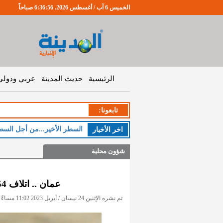
الخميس 6 آب / أغسطس 2026. 6:36:56 صباحاً
الرئيسية
حديث المدينة
عربي ودولي
تابعونا:
الخ
اخر اﻷخبار
شؤون محلية
عمان .. اتلاف 54 ألف لتر من العصائر خلال رمضان
تم نشره الإثنين 24 نيسان / أبريل 2023 11:02 مساءً