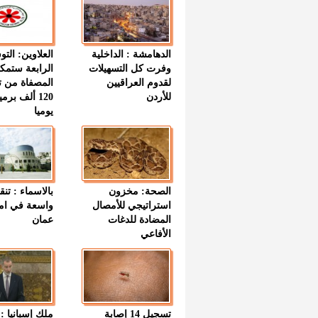
الدهامشة : الداخلية
العلاوين: الت
وفرت كل التسهيلات
الرابعة ستمك
لقدوم العراقيين
المصفاة من ت
للأردن
120 ألف بر
يوميا
الصحة: مخزون
بالاسماء : تنق
استراتيجي للأمصال
واسعة في اما
المضادة للدغات
عمان
الأفاعي
تسجيل 14 إصابة
ملك إسبانيا : 