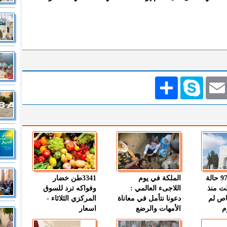
Emai
Skype
انشر
" الصحة " : 97 حالة
الملكة في يوم
3341طن خضار
ت منذ
اللاجىء العالمي :
وفواكه ترد للسوق
اص لم
دعونا نتأمل في معاناة
المركزي الثلاثاء -
م
الأمهات والرضع
اسعار