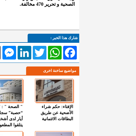
الصحية و
تحرير
470
مخالفة.
شارك هذا الخبر :
l
Messenger
LinkedIn
Twitter
WhatsApp
Facebook
مواضيع ساخنة اخرى
الإفتاء: حكم شراء
الأضحية عن طريق
“حصبة” سجل
البطاقات الائتمانية
أيار لدى أشخ
يتلقوا المطعو