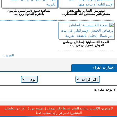
غوتيريش: التقارير تظهر هجوم
نتنياهو: جميع الإسرائيليين ملزمون
مستوطنين مسلحين على الفلسطي...
باحترام القانون ولن ن...
الصحة الفلسطينية: إصابتان برصاص
الجيش الإسرائيلي في بيت...
المزيد ...
اختيارات القراء
لا يوجد مقالات
لا مانع من الإقتباس وإعادة النشر شريط ذكر المصدر ( المدينة نيوز ) - الآراء والتعليقات
المنشورة تعبر عن رأي أصحابها فقط