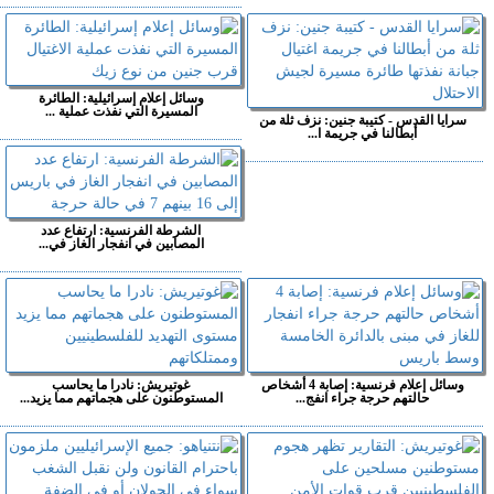
وسائل إعلام إسرائيلية: الطائرة
المسيرة التي نفذت عملية ...
سرايا القدس - كتيبة جنين: نزف ثلة من
أبطالنا في جريمة ا...
الشرطة الفرنسية: ارتفاع عدد
المصابين في انفجار الغاز في...
وسائل إعلام فرنسية: إصابة 4 أشخاص
غوتيريش: نادرا ما يحاسب
حالتهم حرجة جراء انفج...
المستوطنون على هجماتهم مما يزيد...