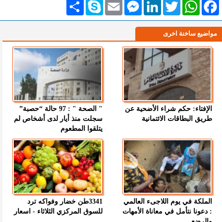
Facebook
WhatsApp
Twitter
LinkedIn
Messenger
Email
Skype
انشر
مواضيع ساخنة اخرى
الإفتاء: حكم شراء الأضحية عن
" الصحة " : 97 حالة “حصبة”
طريق البطاقات الائتمانية
سجلت منذ أيار لدى أشخاص لم
يتلقوا المطعوم
الملكة في يوم اللاجىء العالمي
3341طن خضار وفواكه ترد
: دعونا نتأمل في معاناة الأمهات
للسوق المركزي الثلاثاء - اسعار
والرضع