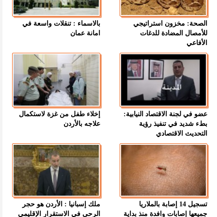
الصحة: مخزون استراتيجي
بالاسماء : تنقلات واسعة في
للأمصال المضادة للدغات
امانة عمان
الأفاعي
عضو في لجنة الاقتصاد النيابية:
إخلاء طفل من غزة لاستكمال
بطء شديد في تنفيذ رؤية
علاجه بالأردن
التحديث الاقتصادي
تسجيل 14 إصابة بالملاريا
ملك إسبانيا : الأردن هو حجر
جميعها إصابات وافدة منذ بداية
الرحى في الاستقرار الإقليمي