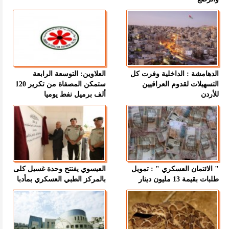
الدهامشة : الداخلية وفرت كل
العلاوين: التوسعة الرابعة
التسهيلات لقدوم العراقيين
ستمكن المصفاة من تكرير 120
للأردن
ألف برميل نفط يوميا
" الائتمان العسكري " : تمويل
العيسوي يفتتح وحدة غسيل كلى
طلبات بقيمة 13 مليون دينار
بالمركز الطبي العسكري بمأدبا