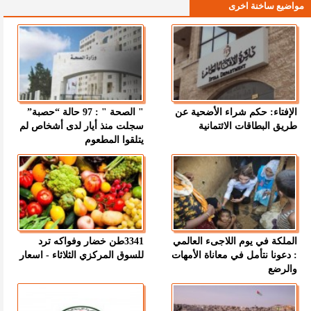
مواضيع ساخنة اخرى
الإفتاء: حكم شراء الأضحية عن
" الصحة " : 97 حالة “حصبة”
طريق البطاقات الائتمانية
سجلت منذ أيار لدى أشخاص لم
يتلقوا المطعوم
الملكة في يوم اللاجىء العالمي
3341طن خضار وفواكه ترد
: دعونا نتأمل في معاناة الأمهات
للسوق المركزي الثلاثاء - اسعار
والرضع