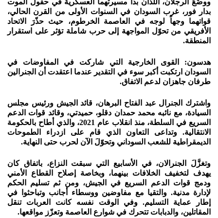
ووضَعَ الرجلان، اللذان بدآ مسيرتهما العسكرية في حقول الموت
بدار فور، غرب السودان في السنوات الأولى من القرن الحالي،
قواتهما وجهاً لوجه في العاصمة الخرطوم، حيث حذّرَ الاتحاد
الأفريقي من تحوّل المواجهة إلى حرب شاملة تؤثر على استقرار
المنطقة.
هدسون: القوى الخارجية التي شاركت في المفاوضات في
السودان ارتكبت أكبر سوء في التقدير عندما اعتقدت أن الجنرالين
طرفان جاهزان لدعم الاتفاق.
واشترك الجنرال عبد الفتاح البرهان، قائد الجيش ورئيس مجلس
السيادة، مع نائبه محمد حمدان دقلو، حميدتي، وقائد قوات الدعم
السريع في السلطة، منذ انقلاب عام 2021، والذي أطاح بالحكومة
الانتقالية. وتداعى التعاون الذي قام على ازدراء الطموحات
الديمقراطية للشعب السوداني وتحوّلَ الآن لحرب حتى النهاية.
وتغزَّلَ الجنرالان، في الأسابيع التي سبقت النزاع، باتفاق كان
يهدف لتخفيف الخلافات بينهما، وبخاصة إصلاح القطاع الأمني
ودمج قوات الدعم السريع في الجيش، ومن ثم تسليم الحكم
لإدارة مدنية. والتقيا مع مفاوضين ووسطاء أجانب وتباحثوا في
إطار عماية التسليم. وفي الوقت نفسه كانت العربات تنقل
المقاتلين، والدبابات تتحرك في شوارع العاصمة وتعزّز مواقعها.