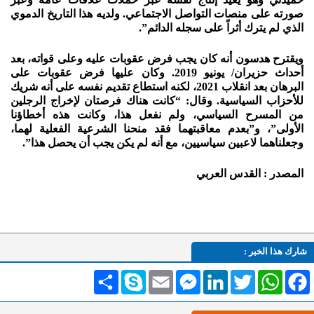
صورته على منصات التواصل الاجتماعي. ولديه هذا التاريخ الدموي
الذي لم يترك أثراً على سجله الدائم”.
ويقترح هدسون أنه كان يجب فرض عقوبات عليه وعلى قواته، بعد
أحداث حزيران/ يونيو 2019. وكان عليها فرض عقوبات على
البرهان بعد انقلاب 2021، لكنه استطاع تقديم نفسه على أنه شريك
للأحزاب السياسية. وقال: “كانت هناك فرصتان لإخراج الرجلين
من المسرح السياسي، ولم نفعل هذا، وكانت هذه أخطاؤنا
الأولى”، و”بعدم معاقبتهما فقد منحنا الشرعية الفعلية لهما،
وجعلناهما لاعبين سياسيين، مع أنه لم يكن يجب أن يحصل هذا”.
المصدر : القدس العربي
شارك هذا الخبر :
Facebook
WhatsApp
Twitter
LinkedIn
Messenger
Email
Skype
انشر