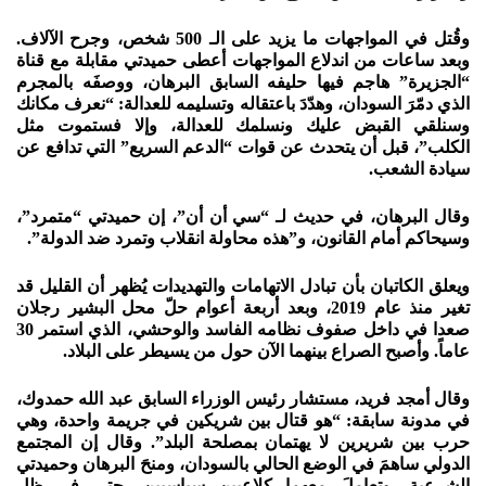
وقُتل في المواجهات ما يزيد على الـ 500 شخص، وجرح الآلاف.
وبعد ساعات من اندلاع المواجهات أعطى حميدتي مقابلة مع قناة
“الجزيرة” هاجم فيها حليفه السابق البرهان، ووصفَه بالمجرم
الذي دمّرَ السودان، وهدّدَ باعتقاله وتسليمه للعدالة: “نعرف مكانك
وسنلقي القبض عليك ونسلمك للعدالة، وإلا فستموت مثل
الكلب”، قبل أن يتحدث عن قوات “الدعم السريع” التي تدافع عن
سيادة الشعب.
وقال البرهان، في حديث لـ “سي أن أن”، إن حميدتي “متمرد”،
وسيحاكم أمام القانون، و”هذه محاولة انقلاب وتمرد ضد الدولة”.
ويعلق الكاتبان بأن تبادل الاتهامات والتهديدات يُظهر أن القليل قد
تغير منذ عام 2019، وبعد أربعة أعوام حلّ محل البشير رجلان
صعدا في داخل صفوف نظامه الفاسد والوحشي، الذي استمر 30
عاماً. وأصبح الصراع بينهما الآن حول من يسيطر على البلاد.
وقال أمجد فريد، مستشار رئيس الوزراء السابق عبد الله حمدوك،
في مدونة سابقة: “هو قتال بين شريكين في جريمة واحدة، وهي
حرب بين شريرين لا يهتمان بمصلحة البلد”. وقال إن المجتمع
الدولي ساهمَ في الوضع الحالي بالسودان، ومنحَ البرهان وحميدتي
الشرعية، وتعاملَ معهما كلاعبين سياسيين، حتى في ظل