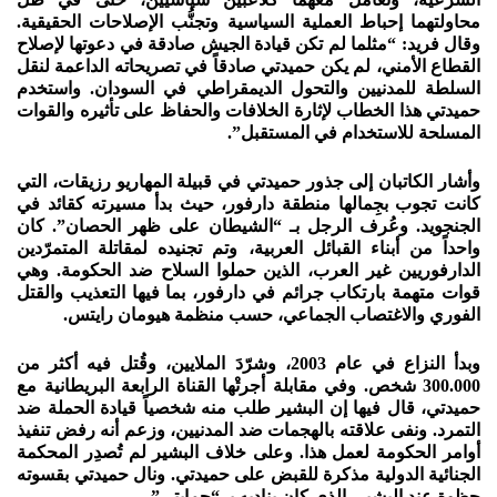
محاولتهما إحباط العملية السياسية وتجنُّب الإصلاحات الحقيقية.
وقال فريد: “مثلما لم تكن قيادة الجيش صادقة في دعوتها لإصلاح
القطاع الأمني، لم يكن حميدتي صادقاً في تصريحاته الداعمة لنقل
السلطة للمدنيين والتحول الديمقراطي في السودان. واستخدم
حميدتي هذا الخطاب لإثارة الخلافات والحفاظ على تأثيره والقوات
المسلحة للاستخدام في المستقبل”.
وأشار الكاتبان إلى جذور حميدتي في قبيلة المهاريو رزيقات، التي
كانت تجوب بجِمالها منطقة دارفور، حيث بدأ مسيرته كقائد في
الجنجويد. وعُرف الرجل بـ “الشيطان على ظهر الحصان”. كان
واحداً من أبناء القبائل العربية، وتم تجنيده لمقاتلة المتمرّدين
الدارفوريين غير العرب، الذين حملوا السلاح ضد الحكومة. وهي
قوات متهمة بارتكاب جرائم في دارفور، بما فيها التعذيب والقتل
الفوري والاغتصاب الجماعي، حسب منظمة هيومان رايتس.
وبدأ النزاع في عام 2003، وشرّدَ الملايين، وقُتل فيه أكثر من
300.000 شخص. وفي مقابلة أجرتْها القناة الرابعة البريطانية مع
حميدتي، قال فيها إن البشير طلب منه شخصياً قيادة الحملة ضد
التمرد. ونفى علاقته بالهجمات ضد المدنيين، وزعم أنه رفض تنفيذ
أوامر الحكومة لعمل هذا. وعلى خلاف البشير لم تُصدِر المحكمة
الجنائية الدولية مذكرة للقبض على حميدتي. ونال حميدتي بقسوته
حظوة عند البشير، الذي كان يناديه بـ “حمايتي”.