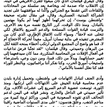
وقال جيفري فيلتمان، الذي كان مبعوثاً للقرن الأفريقي في حينه،
إن الانقلاب جاء صدمة له، وبخاصة بعد سلسلة من المحادثات
واللقاءات التي عقدها مع الجنرالين وأكّدا له موافقتهما على تجديد
الشراكة المدنية- العسكرية. وقال، في مقال نشرته صحيفة
“واشنطن بوست”، إن تحركهما أظهرَ أنهما لم يكونا مهتمين
بالتبادل. ومنذ ذلك الوقت، كرر التاريخ نفسه مرة بعد الأخرى،
والتزمت قيادة القوات المسلحة والدعم السريع بالاتفاق لكي
تتخلى عنه لاحقاً”. وسواء كانت الاتفاق الإطاري، الذي كان من
المفترض تنفيذه في بداية نيسان/ أبريل، مفيداً لحركة الاحتجاج أم
لا، فما هو واضح أن المجتمع الدولي ارتكب أخطاء بمنحه الثقة لكل
من البرهان وحميدتي. وقال فيلتمان: “لقد تجنّبا فرضَ تداعيات
في أفعال الإفلات من المحاسبة المتكررة، مما كان سيدفعهما إلى
تغيير حساباتهما. وبدلاً من ذلك، قمنا، ومن دون وعي، باسترضاء
واستيعاب أميريْ الحرب. وكنا نفكر أننا براغماتيون، وبالنظر للوراء
فقد كنا نعلل أنفسنا بالأماني”.
وأدى العنف لتبادل الاتهامات في واشنطن، وتحميل إدارة بايدن
عدم محاسبة قيادة الجيش على الانتهاكات التي ارتكبها. ومنذ
الثورة، توسعت عضوية الدعم السريع إلى عشرات الآلاف، وزاد
تأثير حميدتي في الداخل والخارج، ونشر قواته في اليمن لدعم
التحالف الذي تقوده السعودية في اليمن. وراكمَ ثروة كبيرة من
مناجم الذهب. وعلّقَ هدسون: “على مدى السنوات الماضية راقبنا
حميدتي وهو يعيد إنتاج نفسه عبر حملات علاقات عامة وعبر