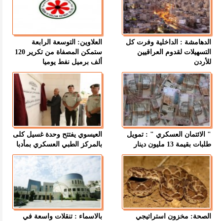
الدهامشة : الداخلية وفرت كل
العلاوين: التوسعة الرابعة
التسهيلات لقدوم العراقيين
ستمكن المصفاة من تكرير 120
للأردن
ألف برميل نفط يوميا
" الائتمان العسكري " : تمويل
العيسوي يفتتح وحدة غسيل كلى
طلبات بقيمة 13 مليون دينار
بالمركز الطبي العسكري بمأدبا
الصحة: مخزون استراتيجي
بالاسماء : تنقلات واسعة في