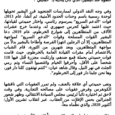
وفي وجه النقد الدولي لممارسات الجنجويد قرر البشير تحويلها
لوحدة رسمية باسم وحدات الحدود الأمنية، ثم أنشأ، عام 2013،
قوات “الدعم السريع” بمرسوم رئاسي، واختار حميدتي لقيادتها،
حيث اعتمد عليها كحرس جمهوري له. وعندما خرج عشرات
الآلاف من المتظاهرين إلى شوارع الخرطوم، عام 2019، دعا
البشير القوات المسلحة وقوات “الدعم السريع” لمواجهة
المتظاهرين، إلا أن الرجلين انتهزا الفرصة وأطاحا بالبشير بدلاً من
مواجهة المتظاهرين. وبعد شهرين من الثورة، قام الشباب
بالاعتصام أمام مقرات القيادة العامة بالخرطوم، حيث قامت
قوات حميدتي بحملة قمع ضدهم، وارتكبت مجزرة قُتل فيها 118
شخصاً على الأقل، وأحرقوا الخيام واغتصبوا النساء وتم رمي
الجثث في نهر النيل. وقال شاهد عيان: “كنتم تهتفون كلنا دار فور،
وها نحن جلبنا دار فور إلى الخرطوم”.
ونفى حميدتي أي علاقة بالعنف، ولم تمرر العقوبات التي ناقشها
الكونغرس وفرض عقوبات على مصالحه التجارية. وفي وقت
لاحق تم اختياره نائباً لرئيس مجلس السيادة الانتقالي. وظهر شعور
الجنرالين بحس الإفلات من العقاب، عبر انقلاب تشرين الأول/
أكتوبر 2020، والذي نظّماه معاً.