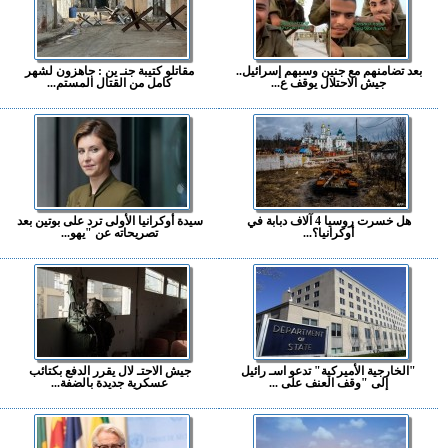
بعد تضامنهم مع جنين وسبهم إسرائيل..
مقاتلو كتيبة جنـ ين : جاهزون لشهر
جيش الاحتلال يوقف ع...
كامل من القتال المستم...
هل خسرت روسيا 4 آلاف دبابة في
سيدة أوكرانيا الأولى ترد على بوتين بعد
أوكرانيا؟...
تصريحاته عن "يهو...
"الخارجية الأميركية" تدعو اسـ رائيل
جيش الاحتـ لال يقرر الدفع بكتائب
إلى "وقف العنف على ...
عسكرية جديدة بالضفة...