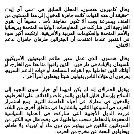
وقال كاميرون هدسون، المحلل السابق في “سي آي إيه”:
“حقيقة أن هذه القوات كانت جاهزة للدخول إلى هذا المستوى من
العنف وبسرعة يجب ألا تكون مفاجئة لأحد”. مضيفاً أن لقوى
الخارجية التي شاركت في المفاوضات، الولايات المتحدة وبريطانيا
والأمم المتحدة والحكومات العربية والأفريقية، ارتكبت أكبر سوء
في التقدير عندما اعتقدت أن الجنرالين طرفان جاهزان لدعم
الاتفاق.
وقال هدسون، الذي عمل مدير طاقم المبعوثين الأمريكيين
للسودان والإبادة في دار فور: “الذين راقبوا منا هذا من الخارج، أو
أؤلئك الذين تعاملوا مع القوات المسلحة أو قوات الدعم السريع،
يعرفون أن هؤلاء الناس يقولون شيئاً ويفعلون أمراً آخر”.
ويقول الجنرالان إنه لم يكن لديهما أي خيار، سوى اللجوء إلى
السلاح وإرسال قنابل الهاون والمدرعات والقذائف على الخرطوم،
والدخول في معارك في أحياء العاصمة الثرية. ومع استمرار
الحرب في أسبوعها الثاني، وانتشارها في مناطق أخرى من البلاد،
قررت الدول الأجنبية التي شاركت في العملية السياسية
المحفوفة بالمخاطر سحب مواطنيها، في وقت ظل فيه الكثير من
السودانيين عالقين في بيوتهم من دون ماء أو كهرباء ولا طعام،
ويحاولون البحث عن مخرج من الحرب.