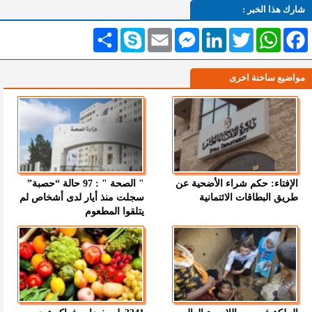
شارك هذا الخبر :
Facebook
WhatsApp
Twitter
LinkedIn
Messenger
Email
Skype
انشر
مواضيع ساخنة اخرى
الإفتاء: حكم شراء الأضحية عن
" الصحة " : 97 حالة “حصبة”
طريق البطاقات الائتمانية
سجلت منذ أيار لدى أشخاص لم
يتلقوا المطعوم