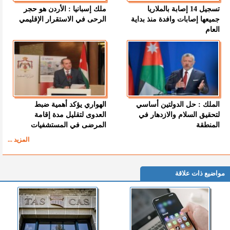
تسجيل 14 إصابة بالملاريا
ملك إسبانيا : الأردن هو حجر
جميعها إصابات وافدة منذ بداية
الرحى في الاستقرار الإقليمي
العام
الملك : حل الدولتين أساسي
الهواري يؤكد أهمية ضبط
لتحقيق السلام والازدهار في
العدوى لتقليل مدة إقامة
المنطقة
المرضى في المستشفيات
المزيد ...
مواضيع ذات علاقة