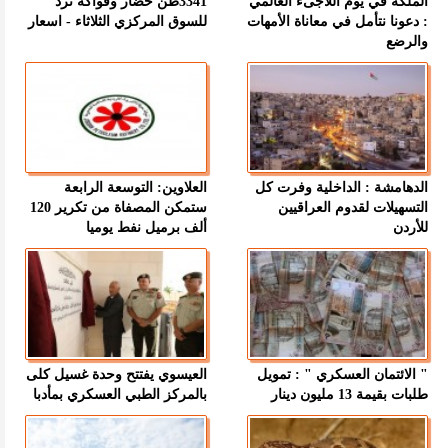
الملكة في يوم اللاجىء العالمي
3341طن خضار وفواكه ترد
: دعونا نتأمل في معاناة الأمهات
للسوق المركزي الثلاثاء - اسعار
والرضع
الدهامشة : الداخلية وفرت كل
العلاوين: التوسعة الرابعة
التسهيلات لقدوم العراقيين
ستمكن المصفاة من تكرير 120
للأردن
ألف برميل نفط يوميا
" الائتمان العسكري " : تمويل
العيسوي يفتتح وحدة غسيل كلى
طلبات بقيمة 13 مليون دينار
بالمركز الطبي العسكري بمأدبا