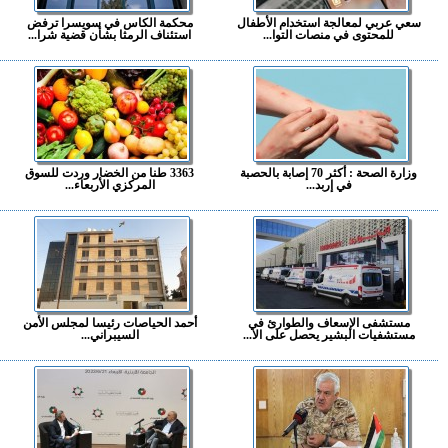
سعي عربي لمعالجة استخدام الأطفال
محكمة الكاس في سويسرا ترفض
للمحتوى في منصات التوا...
استئناف الرمثا بشأن قضية شرا...
وزارة الصحة : أكثر 70 إصابة بالحصبة
3363 طنا من الخضار وردت للسوق
في إربد...
المركزي الأربعاء...
مستشفى الإسعاف والطوارئ في
أحمد الحياصات رئيسا لمجلس الأمن
مستشفيات البشير يحصل على الا...
السيبراني...