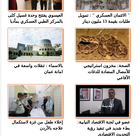
" الائتمان العسكري " : تمويل
العيسوي يفتتح وحدة غسيل كلى
طلبات بقيمة 13 مليون دينار
بالمركز الطبي العسكري بمأدبا
الصحة: مخزون استراتيجي
بالاسماء : تنقلات واسعة في
للأمصال المضادة للدغات
امانة عمان
الأفاعي
عضو في لجنة الاقتصاد النيابية:
إخلاء طفل من غزة لاستكمال
بطء شديد في تنفيذ رؤية
علاجه بالأردن
التحديث الاقتصادي