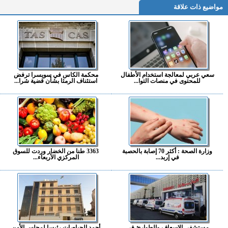
مواضيع ذات علاقة
سعي عربي لمعالجة استخدام الأطفال
محكمة الكاس في سويسرا ترفض
للمحتوى في منصات التوا...
استئناف الرمثا بشأن قضية شرا...
وزارة الصحة : أكثر 70 إصابة بالحصبة
3363 طنا من الخضار وردت للسوق
في إربد...
المركزي الأربعاء...
مستشفى الإسعاف والطوارئ في
أحمد الحياصات رئيسا لمجلس الأمن