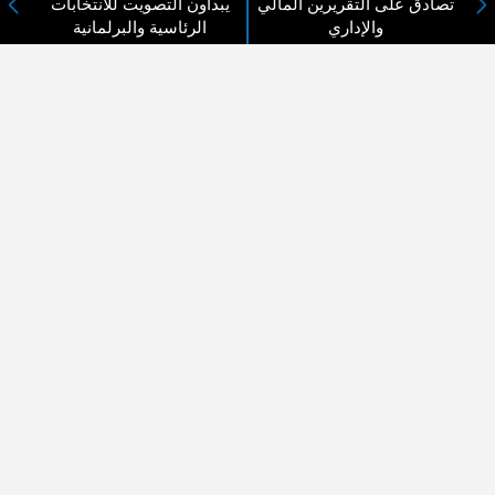
تصادق على التقريرين المالي
يبدأون التصويت للانتخابات
والإداري
الرئاسية والبرلمانية
لا يوجد مقالات
لا مانع من الإقتباس وإعادة النشر شريط ذكر المصدر ( المدينة نيوز ) - الآراء والتعليقات
المنشورة تعبر عن رأي أصحابها فقط
عن المدينة الإخبارية
المدينة الإخبارية صحيفة الكترونية شاملة تابعة لشركة قنوات البث
الاردنية تنقل الاخبار المحلية الأردنية وأخبار فلسطين وأبرز الأخبار
العربية والدولية لحظة حدوثها بمهنية رفيعة ليكون العالم بما يجري
فيه وحوله بين يديكم بالكلمة والصورة من مصادرها الحقيقية.
عن الشركة
اتصل بنا