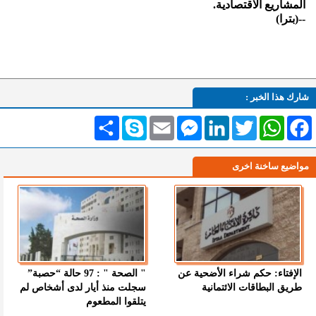
المشاريع الاقتصادية.
--(بترا)
شارك هذا الخبر :
Facebook
WhatsApp
Twitter
LinkedIn
Messenger
Email
Skype
انشر
مواضيع ساخنة اخرى
الإفتاء: حكم شراء الأضحية عن
" الصحة " : 97 حالة “حصبة”
طريق البطاقات الائتمانية
سجلت منذ أيار لدى أشخاص لم
يتلقوا المطعوم