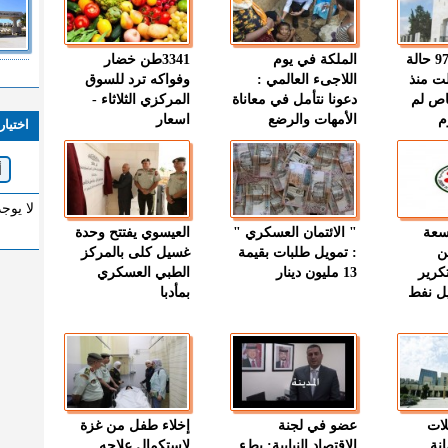
" الصحة " : 97 حالة
الملكة في يوم
3341طن خضار
ت منذ
اللاجىء العالمي :
وفواكه ترد للسوق
اص لم
دعونا نتأمل في معاناة
المركزي الثلاثاء -
م
الأمهات والرضع
اسعار
اختيار
لا يوج
وسعة
" الائتمان العسكري "
العيسوي يفتتح وحدة
ن
: تمويل طلبات بقيمة
غسيل كلى بالمركز
كرير
13 مليون دينار
الطبي العسكري
ميل نفط
بمأدبا
لات
عضو في لجنة
إخلاء طفل من غزة
نة
الاقتصاد النيابية: بطء
لاستكمال علاجه