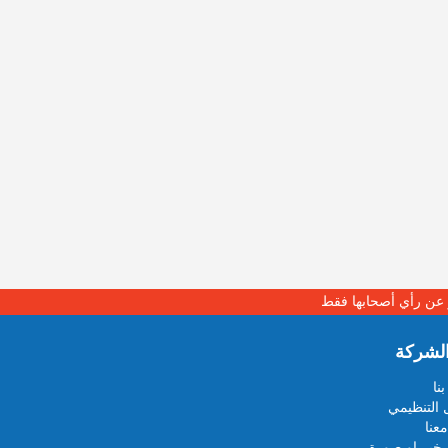
بر عن رأي أصحابها فقط
لشركة
نا
 التنظيمي
عنا
خبر او صورة