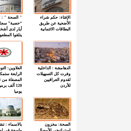
الإفتاء: حكم شراء
الأضحية عن طريق
“حصبة” سجل
البطاقات الائتمانية
أيار لدى أشخ
يتلقوا المطعو
الدهامشة : الداخلية
العلاوين: الت
وفرت كل التسهيلات
الرابعة ستمك
لقدوم العراقيين
المصفاة من ت
للأردن
120 ألف بر
يوميا
الصحة: مخزون
بالاسماء : تنق
استراتيجي للأمصال
واسعة في اما