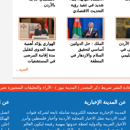
شديد في تنفيذ رؤية
بالأردن
التحديث الاقتصادي
الأردن
الملك : حل الدولتين
الهواري يؤكد أهمية
ى في
أساسي لتحقيق
ضبط العدوى لتقليل
قليمي
السلام والازدهار في
مدة إقامة المرضى
المنطقة
في المستشفيات
المزيد ...
عادة النشر شريط ذكر المصدر ( المدينة نيوز ) - الآراء والتعليقات المنشورة تع
عن المدينة الإخبارية
عن ا
المدينة الإخبارية صحيفة الكترونية شاملة تابعة لشركة قنوات
اتصل ب
البث الاردنية تنقل الاخبار المحلية الأردنية وأخبار فلسطين وأبرز
الهيكل
الأخبار العربية والدولية لحظة حدوثها بمهنية رفيعة ليكون العالم
اعلن م
بما يجري فيه وحوله بين يديكم بالكلمة والصورة من مصادرها
ارسل 