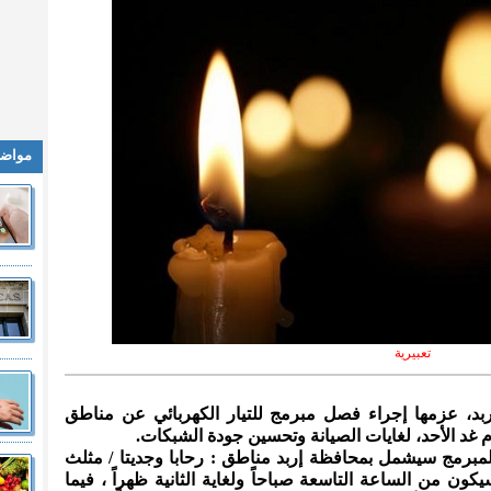
مواضي
تعبيرية
إربد، عزمها إجراء فصل مبرمج للتيار الكهربائي عن مناطق
غد الأحد، لغايات الصيانة وتحسين جودة الشبكات.
مبرمج سيشمل بمحافظة إربد مناطق : رحابا وجديتا / مثلث
ن من الساعة التاسعة صباحاً ولغاية الثانية ظهراً ، فيما