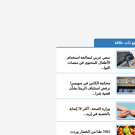
ع ذات علاقة
سعي عربي لمعالجة استخدام
الأطفال للمحتوى في منصات
التوا...
محكمة الكاس في سويسرا
ترفض استئناف الرمثا بشأن
قضية شرا...
وزارة الصحة : أكثر 70 إصابة
بالحصبة في إربد...
3363 طنا من الخضار وردت