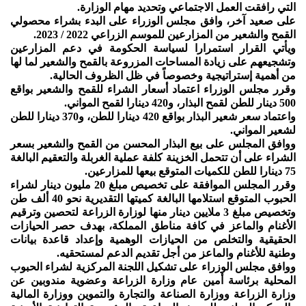
التي رافقت العمل الاجتماعي وتحديد مهام الوزارة.
على صعيد آخر، وافق مجلس الوزراء على البدء بشراء محصولي
القمح والشعير من المزارعين للموسم الزراعي 2022 / 2023.
ويأتي القرار استمرارا لسياسة الحكومة في دعم المزارعين
وتشجيعهم على زيادة المساحات المزروعة بالقمح والشعير لما لها
من أهمية إستراتيجية وخصوصاً في ظل الظروف الحالية.
وقرر مجلس الوزراء اعتماد أسعار الشراء للقمح والشعير بواقع
500 دينار للطن لقمح البذار، و420 دينارا لقمح المواني.
واعتماد سعر شعير البذار بواقع 420 دينارا للطن، و370 دينارا للطن
لشعير المواني.
ووافق المجلس على بيع البذار المحسن من القمح والشعير بسعر
الشراء على أن تتحمل الخزينة كلفة عملية الغربلة والتعقيم البالغة
75 دينارا للطن للكميات المتوقع بيعها للمزارعين.
وقرر المجلس الموافقة على تخصيص مبلغ 20 مليون دينار لشراء
الحبوب المتوقع استلامها البالغة كميتها التقديرية نحو 40 ألف طن
وتخصيص مبلغ 3 ملايين دينار منها لوزارة الزراعة لتحصين وترقيم
الأغنام والماعز في كافة مناطق المملكة، بهدف حصر الحيازات
الحقيقية والتخلص من الحيازات الوهمية وإعداد قاعدة بيانات
وطنية للأغنام والماعز من أجل تقديم الدعم لمستحقيه.
ووافق مجلس الوزراء على تشكيل اللجنة المركزية لشراء الحبوب
المحلية برئاسة أمين عام وزارة الزراعة وعضوية مندوبين عن
وزارة الزراعة ووزارة الصناعة والتجارة والتموين ووزارة المالية