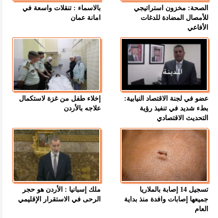
الصحة: مخزون استراتيجي
بالاسماء : تنقلات واسعة في
للأمصال المضادة للدغات
امانة عمان
الأفاعي
عضو في لجنة الاقتصاد النيابية:
إخلاء طفل من غزة لاستكمال
بطء شديد في تنفيذ رؤية
علاجه بالأردن
التحديث الاقتصادي
تسجيل 14 إصابة بالملاريا
ملك إسبانيا : الأردن هو حجر
جميعها إصابات وافدة منذ بداية
الرحى في الاستقرار الإقليمي
العام