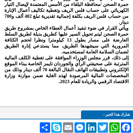
حمرة الصحن /محافظة البلقاء من الأسس المعتمدة لإيصال التيار
الكهربائي على حساب فلس الريف وتغطية تكاليف أعمال الإنارة
من حساب فلس الريف بكلفة إجمالية تقديرية تبلغ 402 ألف و700
دينار.
ويأتي القرار في ضوء تنفيذ أعمال العطاء الخاص بمشروع طريق
حمرة الصحن ليتم تحويل السير عليها كطريق بديلة لطريق السلط
العارضة على مسار بطول 13 كيلومترا ونظرا لحجم الكثافة
المرورية التي سيشهدها الطريق، مما يستدعي إنارة الطريق
لضمان السلامة العامة لمستخدميه.
إلى ذلك، قرر مجلس الوزراء الموافقة على تغطية الكلف المالية
المترتبة على صحيفتي الرأي والجوردان تايمز الخاصة ببناء الموقع
الإلكتروني وتطبيقات الهاتف النقال البالغة 70 ألف دينار وذلك من
المخصصات المالية المرصودة لهذه الغاية ضمن موازنة وزارة
الاقتصاد الرقمي والريادة للعام 2023.
شارك هذا الخبر :
Facebook
WhatsApp
Twitter
LinkedIn
Messenger
Email
Skype
انشر