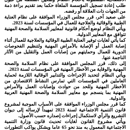
طلب إعادة تسجيل المؤسسة الملغاة حكما بعد تقديم براءة ذمة
من الجهات ذات العلاقة أو رفضه.
على صعيد آخر، قرر مجلس الوزراء الموافقة على نظام العناية
الطبية والوقائية والعلاجية للعمال في المؤسسات لسنة 2023.
ويأتي النظام لوضع أحكام قانونية لمعايير السلامة والصحة المهنية
تتوافق مع المعايير الدولية.
كما يأتي لغايات توفير العناية الطبية الوقائية والعلاجية للعمال أثناء
إصابة العمل أو الإصابة بالأمراض المهنية ولتنظيم الفحوصات
الدورية للعمال وحمايتهم من إصابات العمل والتقليل من الآثار
الناجمة عنها.
إلى ذلك، قرر المجلس الموافقة على نظام السلامة والصحة
المهنية والوقاية من الأخطار المهنية في المؤسسات لسنة 2023.
ويأتي النظام لتحديد الإجراءات والتدابير الوقائية اللازمة لحماية
العاملين في المؤسسات التي تمارس النشاط الاقتصادي من
الأخطار المهنية وللحد من حوادث وإصابات العمل والأمراض
المهنية بما ينسجم مع معايير السلامة والصحة المهنية العربية
والدولية.
كما قرر مجلس الوزراء الموافقة على الأسباب الموجبة لمشروع
قانون التنمية الاجتماعية لسنة 2023 تمهيداً لإرساله إلى ديوان
التشريع والرأي لاستكمال إجراءات إصداره حسب الأصول.
ويأتي مشروع القانون لغايات تحديث قانون وزارة التنمية
الاجتماعية المعمول به منذ نحو 65 عاما وبشكل يواكب التطورات