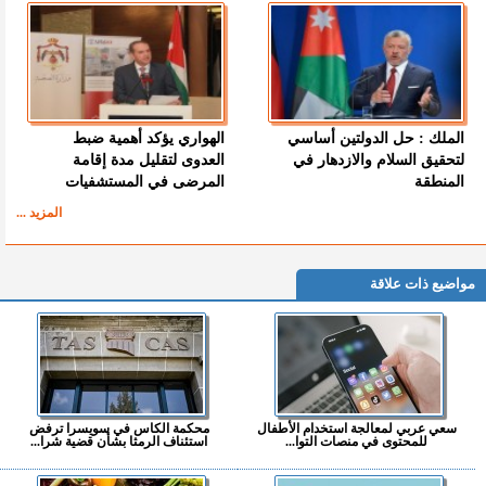
الملك : حل الدولتين أساسي
الهواري يؤكد أهمية ضبط
لتحقيق السلام والازدهار في
العدوى لتقليل مدة إقامة
المنطقة
المرضى في المستشفيات
المزيد ...
مواضيع ذات علاقة
سعي عربي لمعالجة استخدام الأطفال
محكمة الكاس في سويسرا ترفض
للمحتوى في منصات التوا...
استئناف الرمثا بشأن قضية شرا...