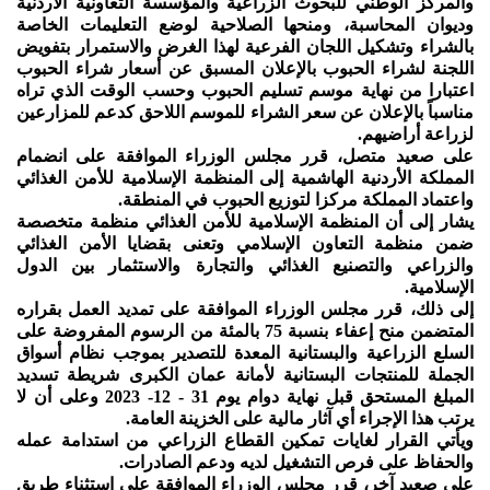
والمركز الوطني للبحوث الزراعية والمؤسسة التعاونية الأردنية
وديوان المحاسبة، ومنحها الصلاحية لوضع التعليمات الخاصة
بالشراء وتشكيل اللجان الفرعية لهذا الغرض والاستمرار بتفويض
اللجنة لشراء الحبوب بالإعلان المسبق عن أسعار شراء الحبوب
اعتبارا من نهاية موسم تسليم الحبوب وحسب الوقت الذي تراه
مناسباً بالإعلان عن سعر الشراء للموسم اللاحق كدعم للمزارعين
لزراعة أراضيهم.
على صعيد متصل، قرر مجلس الوزراء الموافقة على انضمام
المملكة الأردنية الهاشمية إلى المنظمة الإسلامية للأمن الغذائي
واعتماد المملكة مركزا لتوزيع الحبوب في المنطقة.
يشار إلى أن المنظمة الإسلامية للأمن الغذائي منظمة متخصصة
ضمن منظمة التعاون الإسلامي وتعنى بقضايا الأمن الغذائي
والزراعي والتصنيع الغذائي والتجارة والاستثمار بين الدول
الإسلامية.
إلى ذلك، قرر مجلس الوزراء الموافقة على تمديد العمل بقراره
المتضمن منح إعفاء بنسبة 75 بالمئة من الرسوم المفروضة على
السلع الزراعية والبستانية المعدة للتصدير بموجب نظام أسواق
الجملة للمنتجات البستانية لأمانة عمان الكبرى شريطة تسديد
المبلغ المستحق قبل نهاية دوام يوم 31 - 12- 2023 وعلى أن لا
يرتب هذا الإجراء أي آثار مالية على الخزينة العامة.
ويأتي القرار لغايات تمكين القطاع الزراعي من استدامة عمله
والحفاظ على فرص التشغيل لديه ودعم الصادرات.
على صعيد آخر، قرر مجلس الوزراء الموافقة على استثناء طريق