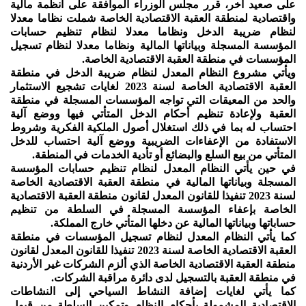
على صعيد آخر، قرر مجلس الوزراء الموافقة على أنظمة مالية
واقتصادية لمنطقة العقبة الاقتصادية الخاصة شملت نظاما معدلا
لنظام ضريبة الدخل ونظاما معدلا لنظام تنظيم حسابات
المؤسسة المسجلة وبياناتها المالية ونظاما معدلا لنظام تسجيل
المؤسسات في منطقة العقبة الاقتصادية الخاصة.
ويأتي مشروع النظام المعدل لنظام ضريبة الدخل في منطقة
العقبة الاقتصادية الخاصة لسنة 2023 لغايات تشجيع الاستثمار
والحد من المعيقات التي تواجه المؤسسات المسجلة في منطقة
العقبة ولإعادة تنظيم أحكام الدخل المتأتي فيها ووضع آلية
احتساب له بما في ذلك استغلال أصول الملكية الفكرية وشروط
الاستفادة من الإعفاءات الضريبية ووضع آلية احتساب للدخل
المتأتي من بيع السلع والبضائع أو تأدية الخدمات في المنطقة.
في حين يأتي النظام المعدل لنظام تنظيم حسابات المؤسسة
المسجلة وبياناتها المالية في منطقة العقبة الاقتصادية الخاصة
لسنة 2023 تنفيذا للقانون المعدل لقانون منطقة العقبة الاقتصادية
الخاصة بإعفاء المؤسسة المسجلة في السلطة من تنظيم
حساباتها وبياناتها المالية عن دخلها المتأتي خارج المملكة.
كما يأتي النظام المعدل لنظام تسجيل المؤسسات في منطقة
العقبة الاقتصادية الخاصة لسنة 2023 تنفيذا للقانون المعدل لقانون
منطقة العقبة الاقتصادية الخاصة الذي ألزم الشركات غير الأردنية
في منطقة العقبة بالتسجيل لدى دائرة مراقبة الشركات.
كما يأتي لغايات إضافة النشاط السياحي إلى النشاطات
الاقتصادية المشمولة بأحكام النظام وتمكين السلطة من قبول