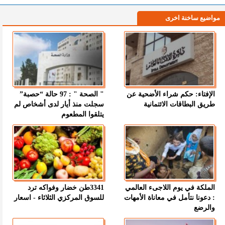
مواضيع ساخنة اخرى
الإفتاء: حكم شراء الأضحية عن
" الصحة " : 97 حالة “حصبة”
طريق البطاقات الائتمانية
سجلت منذ أيار لدى أشخاص لم
يتلقوا المطعوم
الملكة في يوم اللاجىء العالمي
3341طن خضار وفواكه ترد
: دعونا نتأمل في معاناة الأمهات
للسوق المركزي الثلاثاء - اسعار
والرضع