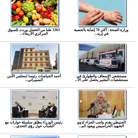
وزارة الصحة : أكثر 70 إصابة بالحصبة
3363 طنا من الخضار وردت للسوق
في إربد...
المركزي الأربعاء...
مستشفى الإسعاف والطوارئ في
أحمد الحياصات رئيسا لمجلس الأمن
مستشفيات البشير يحصل على الا...
السيبراني...
الحنيطي يقدم واجب العزاء لذوي
رئيس الوزراء يطلق سلسلة حوارات مع
الشهيد الحراسيس ويعود الم...
الشباب حول رؤى التحدي...