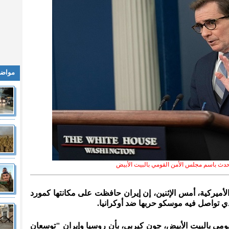
مواضي
دث باسم مجلس الأمن القومي بالبيت الأبيض
الأميركية، أمس الإثنين، إن إيران حافظت على مكانتها كمورد
تواصل فيه موسكو حربها ضد أوكرانيا.
ي بالبيت الأبيض، جون كيربي، بأن روسيا وإيران "توسعان