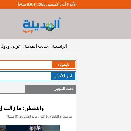
الأحد 9 آب / أغسطس 2026. 8:0:44 صباحاً
الرئيسية
حديث المدينة
عربي ودولي
تابعونا:
الخميس
اخر اﻷخبار
تحت المجهر
واشنطن: ما زالت إي
تم نشره الثلاثاء 16 أيّار / مايو 2023 01:28 مساءً