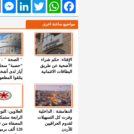
l
Messenger
LinkedIn
Twitter
WhatsApp
Facebook
مواضيع ساخنة اخرى
الإفتاء: حكم شراء
الأضحية عن طريق
“حصبة” سجل
البطاقات الائتمانية
أيار لدى أشخ
يتلقوا المطعو
الدهامشة : الداخلية
العلاوين: الت
وفرت كل التسهيلات
الرابعة ستمك
لقدوم العراقيين
المصفاة من ت
للأردن
120 ألف بر