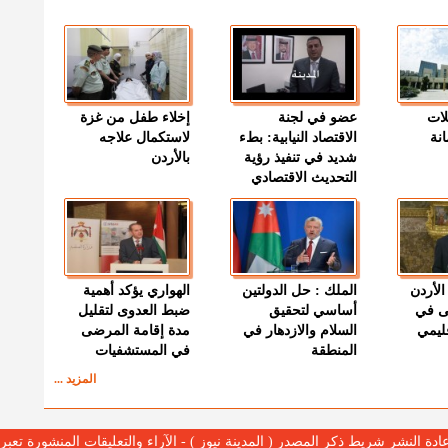
لات
عضو في لجنة
إخلاء طفل من غزة
نة
الاقتصاد النيابية: بطء
لاستكمال علاجه
شديد في تنفيذ رؤية
بالأردن
التحديث الاقتصادي
الأردن
الملك : حل الدولتين
الهواري يؤكد أهمية
ى في
أساسي لتحقيق
ضبط العدوى لتقليل
قليمي
السلام والازدهار في
مدة إقامة المرضى
المنطقة
في المستشفيات
المزيد ...
عادة النشر شريط ذكر المصدر ( المدينة نيوز ) - الآراء والتعليقات المنشورة تع