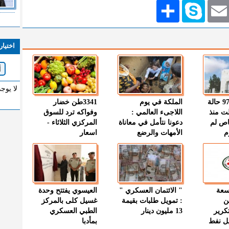
Emai
Skype
انشر
اختيار
لا يوج
" الصحة " : 97 حالة
الملكة في يوم
3341طن خضار
ت منذ
اللاجىء العالمي :
وفواكه ترد للسوق
اص لم
دعونا نتأمل في معاناة
المركزي الثلاثاء -
م
الأمهات والرضع
اسعار
وسعة
" الائتمان العسكري "
العيسوي يفتتح وحدة
ن
: تمويل طلبات بقيمة
غسيل كلى بالمركز
كرير
13 مليون دينار
الطبي العسكري
ميل نفط
بمأدبا