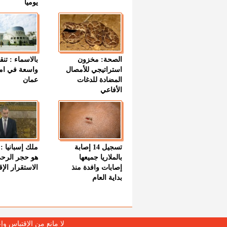
يوميا
الصحة: مخزون
بالاسماء : تنق
استراتيجي للأمصال
واسعة في اما
المضادة للدغات
عمان
الأفاعي
تسجيل 14 إصابة
ملك إسبانيا : 
بالملاريا جميعها
هو حجر الرح
إصابات وافدة منذ
الاستقرار الإ
بداية العام
لا مانع من الإقتباس وإ