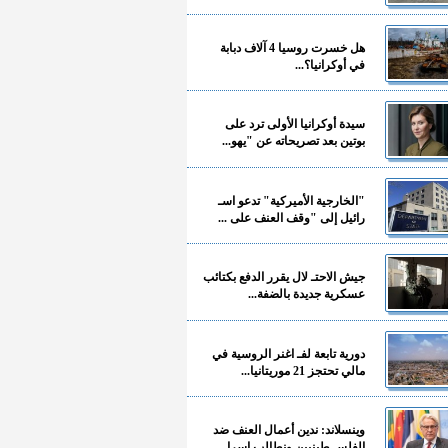
هل خسرت روسيا 4 آلاف دبابة
في أوكرانيا؟...
سيدة أوكرانيا الأولى ترد على
بوتين بعد تصريحاته عن "يهو...
"الخارجية الأميركية" تدعو اسـ
رائيل إلى "وقف العنف على ...
جيش الاحتـ لال يقرر الدفع بكتائب
عسكرية جديدة بالضفة...
دورية تابعة لفـ اغنر الروسية في
مالي تحتجز 21 موريتانيا...
وينسلاند: ندين أعمال العنف ضد
الفلسـ طينيين ونطالب إسرا...