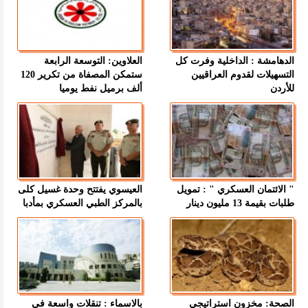
الدهامشة : الداخلية وفرت كل
العلاوين: التوسعة الرابعة
التسهيلات لقدوم العراقيين
ستمكن المصفاة من تكرير 120
للأردن
ألف برميل نفط يوميا
" الائتمان العسكري " : تمويل
العيسوي يفتتح وحدة غسيل كلى
طلبات بقيمة 13 مليون دينار
بالمركز الطبي العسكري بمأدبا
الصحة: مخزون استراتيجي
بالاسماء : تنقلات واسعة في