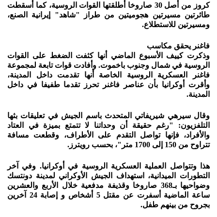
كروز من أصل 30 صاروخا أطلقتها القوات الروسية، كما أسقطت
طائرتين مسيرتين هجوميتين من طراز "شاهد" إيرانية الصنع،
ومسيرتين للاستطلاع.
فاغنر يحقق مكاسب
وذكرت كييف الأسبوع الماضي أنها كثفت الضغط على القوات
الروسية في شمال وجنوب باخموت. وأفادت قوات تابعة لمجموعة
فاغنر العسكرية الروسية الخاصة أنها تقدمت داخل المدينة،
وأقرت أوكرانيا بأن عناصر فاغنر تحرز تقدما طفيفا في داخل
المدينة.
وقال سيرهي شيريفاتي المتحدث باسم الجيش في تعليقات بثها
التلفزيون: "رغم حقيقة أن وحداتنا لا تتمتع بميزة في العتاد
والأفراد، فإنها تواصل التقدم على الأطراف، وقطعت مسافة
تتراوح من 150 إلى 1700 متر"، بحسب رويترز.
هذا وتتواصل العملية العسكرية الروسية في أوكرانيا. وفي آخر
التطورات الميدانية، استهداف الجيش الأوكراني لمدينة دونتسك
وضواحيها بـ368 صاروخا وقذيفة مدفعية خلال الأربع والعشرين
ساعة الماضية أسفرت عن مقتل 5 أشخاص و إصابة 24 آخرين
بجروح من بينهم طفل.