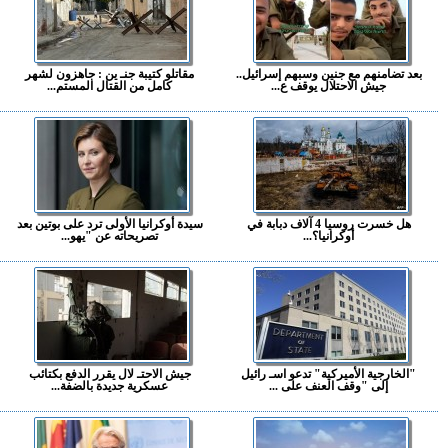
بعد تضامنهم مع جنين وسبهم إسرائيل..
مقاتلو كتيبة جنـ ين : جاهزون لشهر
جيش الاحتلال يوقف ع...
كامل من القتال المستم...
هل خسرت روسيا 4 آلاف دبابة في
سيدة أوكرانيا الأولى ترد على بوتين بعد
أوكرانيا؟...
تصريحاته عن "يهو...
"الخارجية الأميركية" تدعو اسـ رائيل
جيش الاحتـ لال يقرر الدفع بكتائب
إلى "وقف العنف على ...
عسكرية جديدة بالضفة...