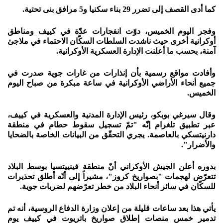
كما أدى القصف إلى تضرر 29 بناء سكنيا و5 مرافق بنى تحتية.
وفجر اليوم الخميس، دوّت انفجارات عدّة في كييف ومناطق
أوكرانية أخرى حيث ناشدت السلطات السكّان الاحتماء في ملاجئ
آمنة، بحسب ما أعلنت الإدارة العسكرية الأوكرانية.
وأفادت مواقع رسمية بأن إنذارات من غارات جوية صدرت في
جميع أنحاء الأراضي الأوكرانية في ساعة مبكرة من صباح اليوم
الخميس.
وقال سيرغي بوبكو، رئيس الإدارة المدنية والعسكرية في كييف،
عبر تطبيق تلغرام إنّه "تمّ تسجيل سقوط حطام في منطقة
دارنيتسكي بالعاصمة. يجري التحقّق من البيانات الخاصة بالضحايا
والأضرار".
بدوره أعلن الجيش الأوكراني أنّ منطقة فينييتسيا بوسط البلاد
تتعرّض لهجمات "بصواريخ كروز"، مشيراً إلى أنّه أطلق تحذيرات
للسكّان في سائر أنحاء البلاد من خطر تعرّضهم لضربات جوية.
يأتي هذا بعد ساعات قليلة من إعلان وزارة الدفاع الروسية، أنه تم
تدمير خمس منصات إطلاق صواريخ باتريوت في كييف يوم