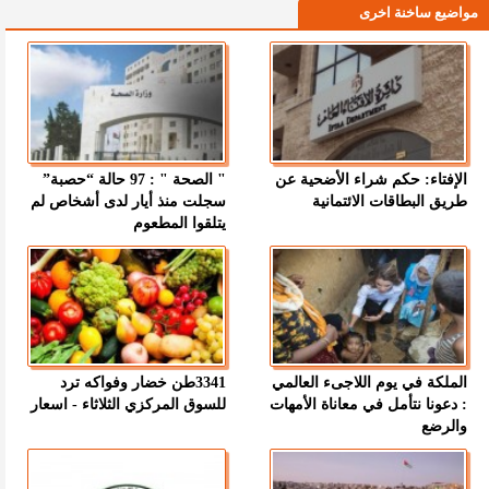
مواضيع ساخنة اخرى
الإفتاء: حكم شراء الأضحية عن
" الصحة " : 97 حالة “حصبة”
طريق البطاقات الائتمانية
سجلت منذ أيار لدى أشخاص لم
يتلقوا المطعوم
الملكة في يوم اللاجىء العالمي
3341طن خضار وفواكه ترد
: دعونا نتأمل في معاناة الأمهات
للسوق المركزي الثلاثاء - اسعار
والرضع