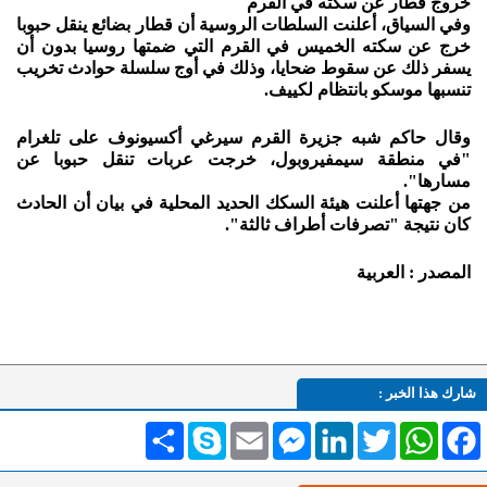
خروج قطار عن سكته في القرم
وفي السياق، أعلنت السلطات الروسية أن قطار بضائع ينقل حبوبا
خرج عن سكته الخميس في القرم التي ضمتها روسيا بدون أن
يسفر ذلك عن سقوط ضحايا، وذلك في أوج سلسلة حوادث تخريب
تنسبها موسكو بانتظام لكييف.
وقال حاكم شبه جزيرة القرم سيرغي أكسيونوف على تلغرام
"في منطقة سيمفيروبول، خرجت عربات تنقل حبوبا عن
مسارها".
من جهتها أعلنت هيئة السكك الحديد المحلية في بيان أن الحادث
كان نتيجة "تصرفات أطراف ثالثة".
المصدر : العربية
شارك هذا الخبر :
Facebook
WhatsApp
Twitter
LinkedIn
Messenger
Email
Skype
انشر