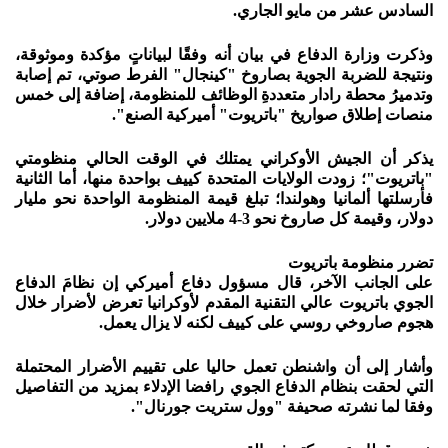
السادس عشر من مايو الجاري.
وذكرت وزارة الدفاع في بيان أنه وفقًا لبياناتٍ مؤكدة وموثوقة،
ونتيجة للضربة الجوية بصاروخ "كينجال" الفرط صوتي، تم إصابة
وتدميرُ محطة رادار متعددةِ الوظائف للمنظومة، إضافة إلى خمس
منصات إطلاق صواريخ "باتريوت" أميركية الصنع".
يذكر أن الجيش الأوكراني يمتلك في الوقت الحالي منظومتي
"باتريوت"؛ زودت الولايات المتحدة كييف بواحدة منها، أما الثانية
فأرسلتها ألمانيا وهولندا؛ تبلغ قيمة المنظومة الواحدة نحو مليار
دولار، وقيمة كل صاروخ نحو 3-4 ملايين دولار.
تضرر منظومة باتريوت
على الجانب الآخر، قال مسؤول دفاع أميركي إن نظامَ الدفاع
الجوي باتريوت عالي التقنية المقدم لأوكرانيا تعرض لأضرار خلال
هجوم صاروخي روسي على كييف لكنه لا يزال يعمل.
وأشار إلى أن واشنطن تعمل حاليا على تقييم الأضرار المحتملة
التي لحقت بنظام الدفاع الجوي رافضا الإدلاء بمزيد من التفاصيل
وفقا لما نشرته صحيفة "وول ستريت جورنال".