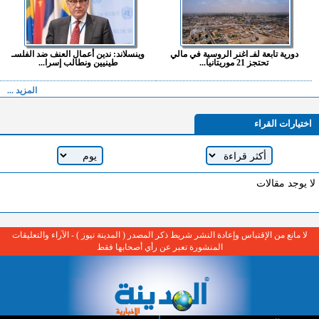
دورية تابعة لفـ اغنر الروسية في مالي
وينسلاند: ندين أعمال العنف ضد الفلسـ
تحتجز 21 موريتانيا...
طينيين ونطالب إسرا...
المزيد ...
اختيارات القراء
لا يوجد مقالات
لا مانع من الإقتباس وإعادة النشر شريط ذكر المصدر ( المدينة نيوز ) - الآراء والتعليقات
المنشورة تعبر عن رأي أصحابها فقط