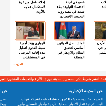
لات
عضو في لجنة
إخلاء طفل من غزة
نة
الاقتصاد النيابية: بطء
لاستكمال علاجه
شديد في تنفيذ رؤية
بالأردن
التحديث الاقتصادي
الأردن
الملك : حل الدولتين
الهواري يؤكد أهمية
ى في
أساسي لتحقيق
ضبط العدوى لتقليل
قليمي
السلام والازدهار في
مدة إقامة المرضى
المنطقة
في المستشفيات
المزيد ...
عادة النشر شريط ذكر المصدر ( المدينة نيوز ) - الآراء والتعليقات المنشورة تع
عن المدينة الإخبارية
عن ا
المدينة الإخبارية صحيفة الكترونية شاملة تابعة لشركة قنوات
اتصل ب
البث الاردنية تنقل الاخبار المحلية الأردنية وأخبار فلسطين وأبرز
الهيكل