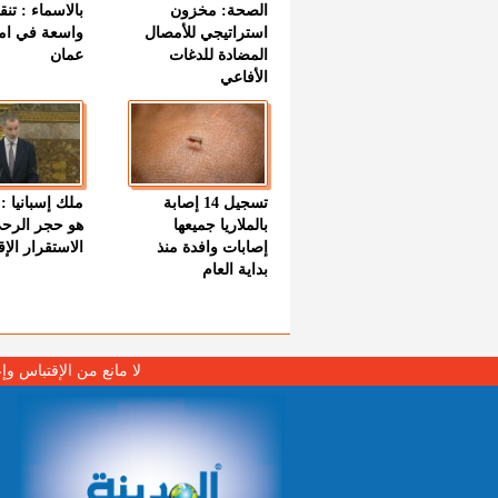
الصحة: مخزون
بالاسماء : تنق
استراتيجي للأمصال
واسعة في اما
المضادة للدغات
عمان
الأفاعي
تسجيل 14 إصابة
ملك إسبانيا : 
بالملاريا جميعها
هو حجر الرح
إصابات وافدة منذ
الاستقرار الإ
بداية العام
لا مانع من الإقتباس وإ