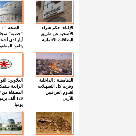
الإفتاء: حكم شراء
الأضحية عن طريق
“حصبة” سجل
البطاقات الائتمانية
أيار لدى أشخ
يتلقوا المطعو
الدهامشة : الداخلية
العلاوين: الت
وفرت كل التسهيلات
الرابعة ستمك
لقدوم العراقيين
المصفاة من ت
للأردن
120 ألف بر
يوميا