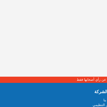
بر عن رأي أصحابها فقط
لشركة
نا
 التنظيمي