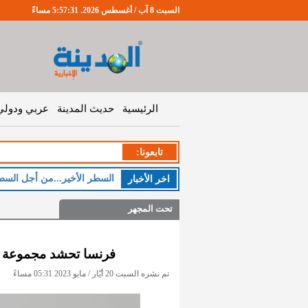
السبت 8 آب / أغسطس 2026. 5:57:32 مساءً
الرئيسية
حديث المدينة
عربي ودولي
تابعونا:
السطر الأخير...من أجل السط
اخر اﻷخبار
تحت المجهر
فرنسا تحشد مجموعة ال
تم نشره السبت 20 أيّار / مايو 2023 05:31 مساءً