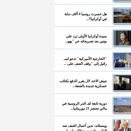
هل خسرت روسيا 4 آلاف دبابة
في أوكرانيا؟...
سيدة أوكرانيا الأولى ترد على
بوتين بعد تصريحاته عن "يهو...
"الخارجية الأميركية" تدعو اسـ
رائيل إلى "وقف العنف على ...
جيش الاحتـ لال يقرر الدفع بكتائب
عسكرية جديدة بالضفة...
دورية تابعة لفـ اغنر الروسية في
مالي تحتجز 21 موريتانيا...
وينسلاند: ندين أعمال العنف ضد
الفلسـ طينيين ونطالب إسرا...