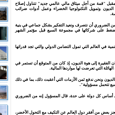
سا يومي 22 و23 يونيو المقبل "قمة من أجل ميثاق مالي عالمي جديد" تتناول إصلاح
 الديون وتمويل التكنولوجيا الخضراء وعمل أدوات ضرائب
ة.
ن الضروري أن نتصرف ونعيد التفكير بشكل جماعي في بنية
 تضغط على شركائها في مجموعة السبع قبل مؤتمر الشهر
مية في العالم التي تمول التضامن الدولي والتي تجد قدراتها
 العديد من البلدان الفقيرة إلى هوة الديون، إذ كان من المتوقع أن تستمر في
لهائلة التي تعرضت لها مواردها المالية.
ديون ونحن ندفع ثمن الأزمات التي أعقبت ذلك، بما في ذلك
لسبع تتحمل مسؤولية".
على أساس كل دولة على حدة، قال المسؤول إنه من الضروري
جز بعض من أفقر دول العالم عن التكيف مع التحول الأخضر،