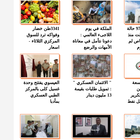
" الصحة " : 97 حالة
الملكة في يوم
3341طن خضار
ت منذ
اللاجىء العالمي :
وفواكه ترد للسوق
اص لم
دعونا نتأمل في معاناة
المركزي الثلاثاء -
م
الأمهات والرضع
اسعار
وسعة
" الائتمان العسكري "
العيسوي يفتتح وحدة
ن
: تمويل طلبات بقيمة
غسيل كلى بالمركز
كرير
13 مليون دينار
الطبي العسكري
ميل نفط
بمأدبا