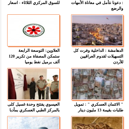
: دعونا نتأمل في معاناة الأمهات
للسوق المركزي الثلاثاء - اسعار
والرضع
الدهامشة : الداخلية وفرت كل
العلاوين: التوسعة الرابعة
التسهيلات لقدوم العراقيين
ستمكن المصفاة من تكرير 120
للأردن
ألف برميل نفط يوميا
" الائتمان العسكري " : تمويل
العيسوي يفتتح وحدة غسيل كلى
طلبات بقيمة 13 مليون دينار
بالمركز الطبي العسكري بمأدبا