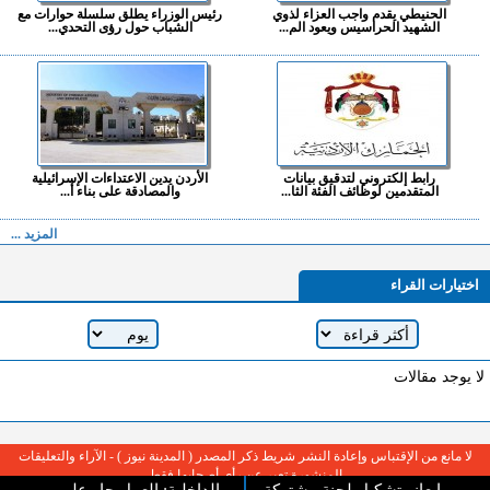
الحنيطي يقدم واجب العزاء لذوي
رئيس الوزراء يطلق سلسلة حوارات مع
الشهيد الحراسيس ويعود الم...
الشباب حول رؤى التحدي...
رابط إلكتروني لتدقيق بيانات
الأردن يدين الاعتداءات الإسرائيلية
المتقدمين لوظائف الفئة الثا...
والمصادقة على بناء أ...
المزيد ...
اختيارات القراء
لا يوجد مقالات
لا مانع من الإقتباس وإعادة النشر شريط ذكر المصدر ( المدينة نيوز ) - الآراء والتعليقات
المنشورة تعبر عن رأي أصحابها فقط