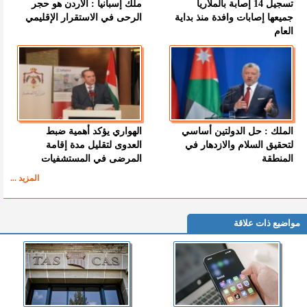
تسجيل 14 إصابة بالملاريا
ملك إسبانيا : الأردن هو حجر
جميعها إصابات وافدة منذ بداية
الرحى في الاستقرار الإقليمي
العام
الملك : حل الدولتين أساسي
الهواري يؤكد أهمية ضبط
لتحقيق السلام والازدهار في
العدوى لتقليل مدة إقامة
المنطقة
المرضى في المستشفيات
المزيد ...
مواضيع ذات علاقة