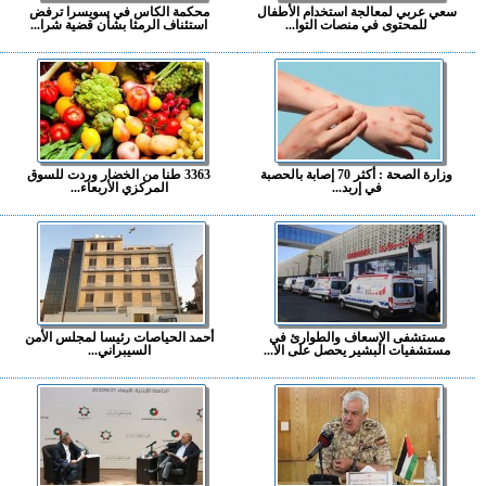
سعي عربي لمعالجة استخدام الأطفال
محكمة الكاس في سويسرا ترفض
للمحتوى في منصات التوا...
استئناف الرمثا بشأن قضية شرا...
وزارة الصحة : أكثر 70 إصابة بالحصبة
3363 طنا من الخضار وردت للسوق
في إربد...
المركزي الأربعاء...
مستشفى الإسعاف والطوارئ في
أحمد الحياصات رئيسا لمجلس الأمن
مستشفيات البشير يحصل على الا...
السيبراني...