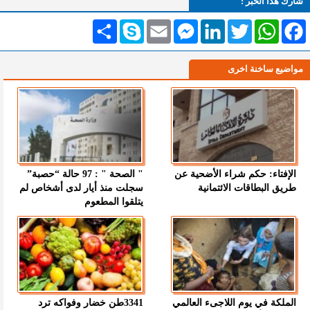
شارك هذا الخبر :
Facebook
WhatsApp
Twitter
LinkedIn
Messenger
Email
Skype
انشر
مواضيع ساخنة اخرى
الإفتاء: حكم شراء الأضحية عن
" الصحة " : 97 حالة “حصبة”
طريق البطاقات الائتمانية
سجلت منذ أيار لدى أشخاص لم
يتلقوا المطعوم
الملكة في يوم اللاجىء العالمي
3341طن خضار وفواكه ترد