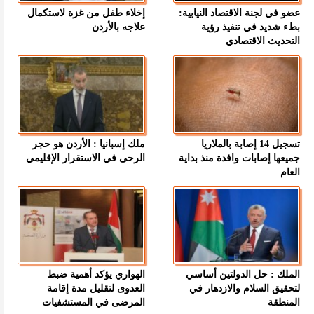
عضو في لجنة الاقتصاد النيابية:
إخلاء طفل من غزة لاستكمال
بطء شديد في تنفيذ رؤية
علاجه بالأردن
التحديث الاقتصادي
تسجيل 14 إصابة بالملاريا
ملك إسبانيا : الأردن هو حجر
جميعها إصابات وافدة منذ بداية
الرحى في الاستقرار الإقليمي
العام
الملك : حل الدولتين أساسي
الهواري يؤكد أهمية ضبط
لتحقيق السلام والازدهار في
العدوى لتقليل مدة إقامة
المنطقة
المرضى في المستشفيات