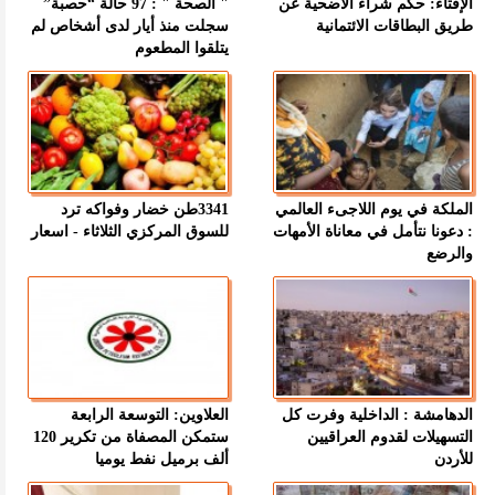
الإفتاء: حكم شراء الأضحية عن
" الصحة " : 97 حالة “حصبة”
طريق البطاقات الائتمانية
سجلت منذ أيار لدى أشخاص لم
يتلقوا المطعوم
الملكة في يوم اللاجىء العالمي
3341طن خضار وفواكه ترد
: دعونا نتأمل في معاناة الأمهات
للسوق المركزي الثلاثاء - اسعار
والرضع
الدهامشة : الداخلية وفرت كل
العلاوين: التوسعة الرابعة
التسهيلات لقدوم العراقيين
ستمكن المصفاة من تكرير 120
للأردن
ألف برميل نفط يوميا