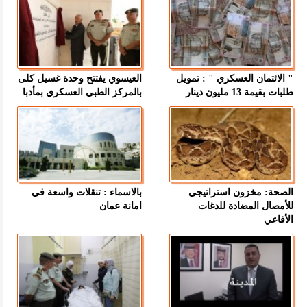
" الائتمان العسكري " : تمويل
العيسوي يفتتح وحدة غسيل كلى
طلبات بقيمة 13 مليون دينار
بالمركز الطبي العسكري بمأدبا
الصحة: مخزون استراتيجي
بالاسماء : تنقلات واسعة في
للأمصال المضادة للدغات
امانة عمان
الأفاعي