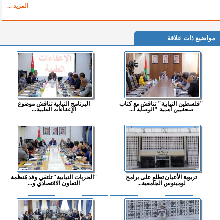
المزيد ...
مواضيع ذات علاقة
"فلسطين النيابية" تناقش مع كتاب
البرنامج النيابية تناقش موضوع
صحفيين أهمية "الوصاية ا...
الإعفاءات الطبية...
تربوية الأعيان تطلع على برامج
"الحريات النيابية" تلتقي وفد مُنظمة
لومينوس الجامعية...
التعاون الاقتصادي و...