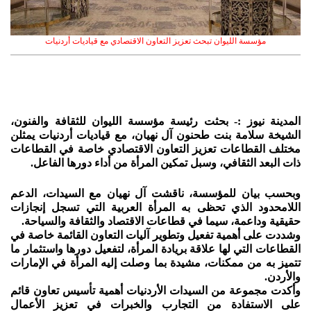
مؤسسة الليوان تبحث تعزيز التعاون الاقتصادي مع قياديات أردنيات
المدينة نيوز :- بحثت رئيسة مؤسسة الليوان للثقافة والفنون،
الشيخة سلامة بنت طحنون آل نهيان، مع قياديات أردنيات يمثلن
مختلف القطاعات تعزيز التعاون الاقتصادي خاصة في القطاعات
ذات البعد الثقافي، وسبل تمكين المرأة من أداء دورها الفاعل.
وبحسب بيان للمؤسسة، ناقشت آل نهيان مع السيدات، الدعم
اللامحدود الذي تحظى به المرأة العربية التي تسجل إنجازات
حقيقية وداعمة، سيما في قطاعات الاقتصاد والثقافة والسياحة.
وشددت على أهمية تفعيل وتطوير آليات التعاون القائمة خاصة في
القطاعات التي لها علاقة بريادة المرأة، لتفعيل دورها واستثمار ما
تتميز به من ممكنات، مشيدة بما وصلت إليه المرأة في الإمارات
والأردن.
وأكدت مجموعة من السيدات الأردنيات أهمية تأسيس تعاون قائم
على الاستفادة من التجارب والخبرات في تعزيز الأعمال