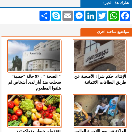
شارك هذا الخبر :
Facebook
WhatsApp
Twitter
LinkedIn
Messenger
Email
Skype
انشر
مواضيع ساخنة اخرى
الإفتاء: حكم شراء الأضحية عن
" الصحة " : 97 حالة “حصبة”
طريق البطاقات الائتمانية
سجلت منذ أيار لدى أشخاص لم
يتلقوا المطعوم
الملكة في يوم اللاجىء العالمي
3341طن خضار وفواكه ترد