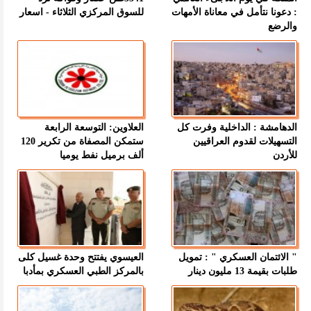
: دعونا نتأمل في معاناة الأمهات
للسوق المركزي الثلاثاء - اسعار
والرضع
الدهامشة : الداخلية وفرت كل
العلاوين: التوسعة الرابعة
التسهيلات لقدوم العراقيين
ستمكن المصفاة من تكرير 120
للأردن
ألف برميل نفط يوميا
" الائتمان العسكري " : تمويل
العيسوي يفتتح وحدة غسيل كلى
طلبات بقيمة 13 مليون دينار
بالمركز الطبي العسكري بمأدبا