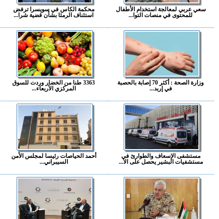
سعي عربي لمعالجة استخدام الأطفال
محكمة الكاس في سويسرا ترفض
للمحتوى في منصات التوا...
استئناف الرمثا بشأن قضية شرا...
وزارة الصحة : أكثر 70 إصابة بالحصبة
3363 طنا من الخضار وردت للسوق
في إربد...
المركزي الأربعاء...
مستشفى الإسعاف والطوارئ في
أحمد الحياصات رئيسا لمجلس الأمن
مستشفيات البشير يحصل على الا...
السيبراني...