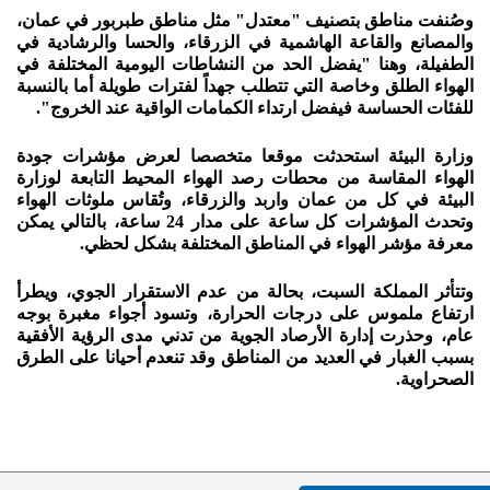
وصُنفت مناطق بتصنيف "معتدل" مثل مناطق طبربور في عمان،
والمصانع والقاعة الهاشمية في الزرقاء، والحسا والرشادية في
الطفيلة، وهنا "يفضل الحد من النشاطات اليومية المختلفة في
الهواء الطلق وخاصة التي تتطلب جهداً لفترات طويلة أما بالنسبة
للفئات الحساسة فيفضل ارتداء الكمامات الواقية عند الخروج".
وزارة البيئة استحدثت موقعا متخصصا لعرض مؤشرات جودة
الهواء المقاسة من محطات رصد الهواء المحيط التابعة لوزارة
البيئة في كل من عمان واربد والزرقاء، وتُقاس ملوثات الهواء
وتحدث المؤشرات كل ساعة على مدار 24 ساعة، بالتالي يمكن
معرفة مؤشر الهواء في المناطق المختلفة بشكل لحظي.
وتتأثر المملكة السبت، بحالة من عدم الاستقرار الجوي، ويطرأ
ارتفاع ملموس على درجات الحرارة، وتسود أجواء مغبرة بوجه
عام، وحذرت إدارة الأرصاد الجوية من تدني مدى الرؤية الأفقية
بسبب الغبار في العديد من المناطق وقد تنعدم أحيانا على الطرق
الصحراوية.