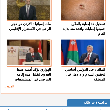
تسجيل 14 إصابة بالملاريا
ملك إسبانيا : الأردن هو حجر
جميعها إصابات وافدة منذ بداية
الرحى في الاستقرار الإقليمي
العام
الملك : حل الدولتين أساسي
الهواري يؤكد أهمية ضبط
لتحقيق السلام والازدهار في
العدوى لتقليل مدة إقامة
المنطقة
المرضى في المستشفيات
المزيد ...
مواضيع ذات علاقة