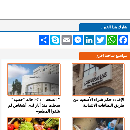
شارك هذا الخبر :
Facebook
WhatsApp
Twitter
LinkedIn
Messenger
Email
Skype
انشر
مواضيع ساخنة اخرى
الإفتاء: حكم شراء الأضحية عن
" الصحة " : 97 حالة “حصبة”
طريق البطاقات الائتمانية
سجلت منذ أيار لدى أشخاص لم
يتلقوا المطعوم