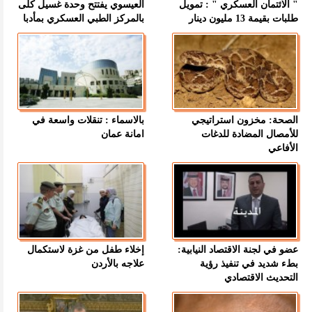
" الائتمان العسكري " : تمويل
العيسوي يفتتح وحدة غسيل كلى
طلبات بقيمة 13 مليون دينار
بالمركز الطبي العسكري بمأدبا
الصحة: مخزون استراتيجي
بالاسماء : تنقلات واسعة في
للأمصال المضادة للدغات
امانة عمان
الأفاعي
عضو في لجنة الاقتصاد النيابية:
إخلاء طفل من غزة لاستكمال
بطء شديد في تنفيذ رؤية
علاجه بالأردن
التحديث الاقتصادي