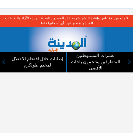
لا مانع من الإقتباس وإعادة النشر شريط ذكر المصدر ( المدينة نيوز ) - الآراء والتعليقات
المنشورة تعبر عن رأي أصحابها فقط
عشرات المستوطنين
إصابات خلال اقتحام الاحتلال
المتطرفين يقتحمون باحات
عن المدينة الإخبارية
لمخيم طولكرم
الأقصى
المدينة الإخبارية صحيفة الكترونية شاملة تابعة لشركة قنوات البث
الاردنية تنقل الاخبار المحلية الأردنية وأخبار فلسطين وأبرز الأخبار
العربية والدولية لحظة حدوثها بمهنية رفيعة ليكون العالم بما يجري
فيه وحوله بين يديكم بالكلمة والصورة من مصادرها الحقيقية.
عن الشركة
اتصل بنا
الهيكل التنظيمي
اعلن معنا
ارسل خبر او صورة