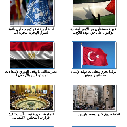
خبراء مستقلون من الأمم المتحدة
لجنة أممية تدعو لإيجاد حلول دائمة
يؤكدون على حق عودة اللاج...
لطرق الهجرة البحرية ا...
تركيا تجري محادثات دولية لإنشاء
مصر تطالب بالوقف الفوري لاعتداءات
محطتين نوويتين...
المستوطنين بالأراضي ا...
اندلاع حريق كبير بوسط باريس...
الجامعة العربية تبحث آليات تنفيذ
قرارات المجلس الاقتصاد...