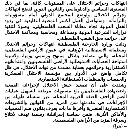
انتهاكات وجرائم الاحتلال على المستويات كافة، بما في ذلك
المستوى السياسي والدبلوماسي والقانوني الدولي لفضح انتهاكات
وجرائم الاحتلال ولوضع المجتمع الدولي أمام مسؤولياته
والتزاماته، وستواصل العمل لكسر النمطية التقليدية في ردود
الفعل الدولية تجاه معاناة الشعب الفلسطيني، وصولا لتنفيذ
قرارات الشرعية الدولية ومساءلة ومحاسبة ومحاكمة الاحتلال
على جرائمه بحق الشعب الفلسطيني.
ودانت وزارة الخارجية الفلسطينية انتهاكات وجرائم الاحتلال
ومنظماته الاستيطانية الإرهابية في عموم الأراضي الفلسطينية
المحتلة، والتي تتصاعد بشكل ممنهج ورسمي يوميا، ولاسيما
استباحة العصابات الاستيطانية لأراضي الفلسطينيين واعتداءاتهم
الاستفزازية وجرائمهم بحماية مشددة من قوات الاحتلال، في ظل
تكامل واضح في الأدوار بين مؤسسة الاحتلال العسكرية
والجمعيات والمنظمات الاستيطانية الاستعمارية.
وشددت على أن تصعيد جيش الاحتلال لإجراءاته القمعية
واضطهاده للفلسطينيين بلغ مستويات مرتفعة لتسهيل عمليات
الضم الزاحف للضفة الغربية المحتلة، عبر سلسلة طويلة من
الإجراءات، في مقدمتها سن المزيد من القوانين والتشريعات
الاستعمارية العنصرية وآخرها ما بات يعرف بقانون ضم المحميات
والأماكن الأثرية، ضمن سياسة إسرائيلية رسمية تهدف لابتلاع
وسرقة المزيد من الأراضي الفلسطينية.
-- (بترا)