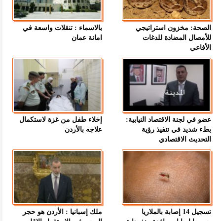
الصحة: مخزون استراتيجي
بالاسماء : تنقلات واسعة في
للأمصال المضادة للدغات
امانة عمان
الأفاعي
عضو في لجنة الاقتصاد النيابية:
إخلاء طفل من غزة لاستكمال
بطء شديد في تنفيذ رؤية
علاجه بالأردن
التحديث الاقتصادي
تسجيل 14 إصابة بالملاريا
ملك إسبانيا : الأردن هو حجر