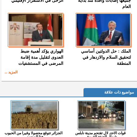
جميعها إصابات وافدة منذ بداية
الرحى في الاستقرار الإقليمي
العام
الملك : حل الدولتين أساسي
الهواري يؤكد أهمية ضبط
لتحقيق السلام والازدهار في
العدوى لتقليل مدة إقامة
المنطقة
المرضى في المستشفيات
المزيد ...
مواضيع ذات علاقة
قوات الاحتـ لال تقتحم مدينة نابلس
الجزائر تتوقع محصولا وفيرا من الحبوب
شمال الضفة الغربية...
هذا الموسم...