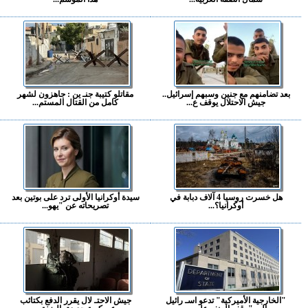
بعد تضامنهم مع جنين وسبهم إسرائيل..
مقاتلو كتيبة جنـ ين : جاهزون لشهر
جيش الاحتلال يوقف ع...
كامل من القتال المستم...
هل خسرت روسيا 4 آلاف دبابة في
سيدة أوكرانيا الأولى ترد على بوتين بعد
أوكرانيا؟...
تصريحاته عن "يهو...
"الخارجية الأميركية" تدعو اسـ رائيل
جيش الاحتـ لال يقرر الدفع بكتائب