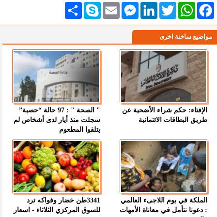
Facebook
WhatsApp
Twitter
LinkedIn
Messenger
Email
Skype
انشر
مواضيع ساخنة اخرى
الإفتاء: حكم شراء الأضحية عن
" الصحة " : 97 حالة “حصبة”
طريق البطاقات الائتمانية
سجلت منذ أيار لدى أشخاص لم
يتلقوا المطعوم
الملكة في يوم اللاجىء العالمي
3341طن خضار وفواكه ترد
: دعونا نتأمل في معاناة الأمهات
للسوق المركزي الثلاثاء - اسعار