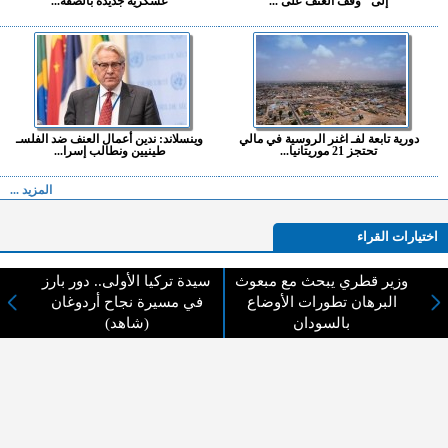
إلى "وقف العنف على ...
عسكرية جديدة بالضفة...
دورية تابعة لفـ اغنر الروسية في مالي
وينسلاند: ندين أعمال العنف ضد الفلسـ
تحتجز 21 موريتانيا...
طينيين ونطالب إسرا...
المزيد ...
اختيارات القراء
وزير قطري يبحث مع مبعوث
سيدة تركيا الأولى.. دور بارز
البرهان تطورات الأوضاع
في مسيرة نجاح أردوغان
لا يوجد مقالات
بالسودان
(شاهد)
لا مانع من الإقتباس وإعادة النشر شريط ذكر المصدر ( المدينة نيوز ) - الآراء والتعليقات
المنشورة تعبر عن رأي أصحابها فقط