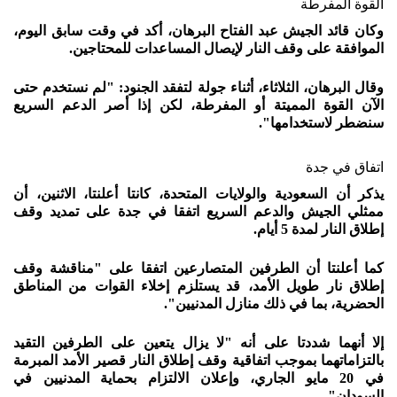
القوة المفرطة
وكان قائد الجيش عبد الفتاح البرهان، أكد في وقت سابق اليوم،
الموافقة على وقف النار لإيصال المساعدات للمحتاجين.
وقال البرهان، الثلاثاء، أثناء جولة لتفقد الجنود: "لم نستخدم حتى
الآن القوة المميتة أو المفرطة، لكن إذا أصر الدعم السريع
سنضطر لاستخدامها".
اتفاق في جدة
يذكر أن السعودية والولايات المتحدة، كانتا أعلنتا، الاثنين، أن
ممثلي الجيش والدعم السريع اتفقا في جدة على تمديد وقف
إطلاق النار لمدة 5 أيام.
كما أعلنتا أن الطرفين المتصارعين اتفقا على "مناقشة وقف
إطلاق نار طويل الأمد، قد يستلزم إخلاء القوات من المناطق
الحضرية، بما في ذلك منازل المدنيين".
إلا أنهما شددتا على أنه "لا يزال يتعين على الطرفين التقيد
بالتزاماتهما بموجب اتفاقية وقف إطلاق النار قصير الأمد المبرمة
في 20 مايو الجاري، وإعلان الالتزام بحماية المدنيين في
السودان".