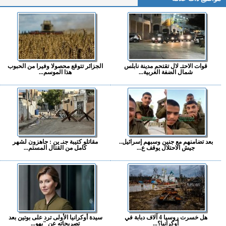
قوات الاحتـ لال تقتحم مدينة نابلس
الجزائر تتوقع محصولا وفيرا من الحبوب
شمال الضفة الغربية...
هذا الموسم...
بعد تضامنهم مع جنين وسبهم إسرائيل..
مقاتلو كتيبة جنـ ين : جاهزون لشهر
جيش الاحتلال يوقف ع...
كامل من القتال المستم...
هل خسرت روسيا 4 آلاف دبابة في
سيدة أوكرانيا الأولى ترد على بوتين بعد
أوكرانيا؟...
تصريحاته عن "يهو...