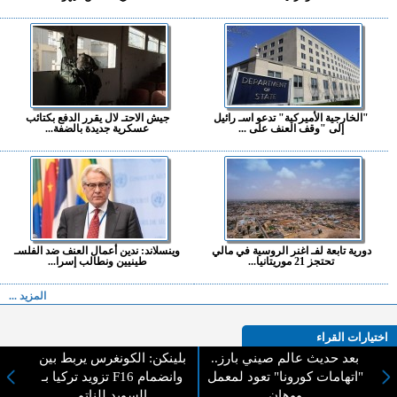
"الخارجية الأميركية" تدعو اسـ رائيل
جيش الاحتـ لال يقرر الدفع بكتائب
إلى "وقف العنف على ...
عسكرية جديدة بالضفة...
دورية تابعة لفـ اغنر الروسية في مالي
وينسلاند: ندين أعمال العنف ضد الفلسـ
تحتجز 21 موريتانيا...
طينيين ونطالب إسرا...
المزيد ...
اختيارات القراء
بعد حديث عالم صيني بارز..
بلينكن: الكونغرس يربط بين
"اتهامات كورونا" تعود لمعمل
تزويد تركيا بـ F16 وانضمام
ووهان
السويد للناتو