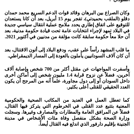
وكان الصراع بين البرهان وقائد قوات الدعم السريع محمد حمدان
دقلو (الملقب بحميدتي)، تفجر يوم 15 أبريل، بعد أن كانا يستعدان
للتوقيع على اتفاق إطاري يحدد ملامح عملية انتقال سياسي جديدة
في البلاد تمهد لإجراء انتخابات عامة تحت قيادة حكومة مدنية، بعد
أن حلا معاً حكومة سابقة كانت مؤلفة من مدنيين في أكتوبر 2021.
ما قلب المشهد رأساً على عقب، ودفع البلاد إلى أتون الاقتتال، بعد
أن كان آلاف السودانيين يأملون بالعودة إلى المسار الديمقراطي.
وأسفرت المواجهات عن مقتل أكثر من 700 شخص وإصابة آلاف
آخرين، فضلاً عن نزوح قرابة 1.4 مليون شخص إلى أماكن أخرى
داخل السودان أو إلى دول مجاورة، علماً أنه من المرجح أن يكون
العدد الحقيقي للقتلى أعلى بكثير.
كما تعطل العمل في العديد من المكاتب الصحية والحكومية
المعنية بتتبع عدد القتلى في الخرطوم التي يتركز فيها القتال،
فضلاً عن المرافق العامة والمطارات والمصارف وغيرها. وسجلت
وزارة الصحة بشكل منفصل وفاة مئات الأشخاص في مدينة
الجنينة بإقليم دارفور الذي اندلع فيه القتال أيضاً.