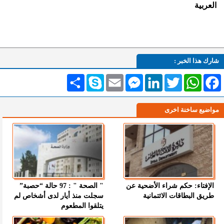
العربية
شارك هذا الخبر :
Facebook
WhatsApp
Twitter
LinkedIn
Messenger
Email
Skype
انشر
مواضيع ساخنة اخرى
الإفتاء: حكم شراء الأضحية عن
" الصحة " : 97 حالة “حصبة”
طريق البطاقات الائتمانية
سجلت منذ أيار لدى أشخاص لم
يتلقوا المطعوم