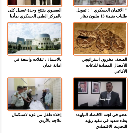
" الائتمان العسكري " : تمويل
العيسوي يفتتح وحدة غسيل كلى
طلبات بقيمة 13 مليون دينار
بالمركز الطبي العسكري بمأدبا
الصحة: مخزون استراتيجي
بالاسماء : تنقلات واسعة في
للأمصال المضادة للدغات
امانة عمان
الأفاعي
عضو في لجنة الاقتصاد النيابية:
إخلاء طفل من غزة لاستكمال
بطء شديد في تنفيذ رؤية
علاجه بالأردن
التحديث الاقتصادي